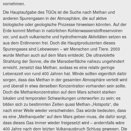
vornehmen.
Die Hauptaufgabe des TGOs ist die Suche nach Methan und
anderen Spurengasen in der Atmosphäre, die auf aktive
biologische oder geologische Prozesse hinweisen könnten. Auf der
Erde kommt Methan in natürlichen Kohlenwasserstoffreservoiren
vor, und auch vulkanische und hydrothermale Aktivitäten setzen es
aus dem Erdinneren frei. Doch die Hauptproduzenten dieses
Spurengases sind Lebewesen – wir Menschen und Tiere. 2003
wurde Methan auch auf dem Mars entdeckt. Die ultraviolette
Strahlung der Sonne, die die Marsoberfläche nahezu ungehindert
erreicht, zersetzt das Methan, sodass es eine relativ geringe
Lebenszeit von rund 400 Jahren hat. Winde sollten eigentlich dafür
sorgen, dass das Methan in der gesamten Atmosphäre verteilt wird
und überall in etwa derselben Konzentration vorhanden sein sollte.
Doch die Methankonzentration auf dem Mars scheint starken
lokalen und temporalen Schwankungen unterworfen zu sein; es
bilden sich zu bestimmten Zeiten quasi Methan-„Hotspots“, die
nach einer Weile wieder verschwinden. Das würde bedeuten, dass
es eine „Methanquelle“ auf dem Mars geben muss, die dafür sorgt,
dass dieses Gas immer wieder freigesetzt wird – andernfalls wäre
400 Jahre nach dem letzten Vulkanausbruch Schluss gewesen. Die