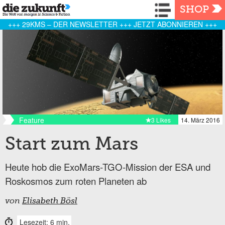
Navigation
SHOP
+++ 29KMS – DER NEWSLETTER +++ JETZT ABONNIEREN +++
Feature
3 Likes
14. März 2016
Start zum Mars
Heute hob die ExoMars-TGO-Mission der ESA und
Roskosmos zum roten Planeten ab
von
Elisabeth Bösl
Lesezeit: 6 min.