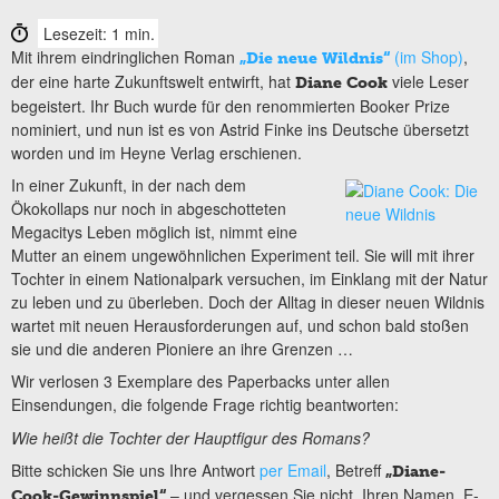
Lesezeit: 1 min.
Mit ihrem eindringlichen Roman
(im Shop)
,
„Die neue Wildnis“
der eine harte Zukunftswelt entwirft, hat
viele Leser
Diane Cook
begeistert. Ihr Buch wurde für den renommierten Booker Prize
nominiert, und nun ist es von Astrid Finke ins Deutsche übersetzt
worden und im Heyne Verlag erschienen.
In einer Zukunft, in der nach dem
Ökokollaps nur noch in abgeschotteten
Megacitys Leben möglich ist, nimmt eine
Mutter an einem ungewöhnlichen Experiment teil. Sie will mit ihrer
Tochter in einem Nationalpark versuchen, im Einklang mit der Natur
zu leben und zu überleben. Doch der Alltag in dieser neuen Wildnis
wartet mit neuen Herausforderungen auf, und schon bald stoßen
sie und die anderen Pioniere an ihre Grenzen …
Wir verlosen 3 Exemplare des Paperbacks unter allen
Einsendungen, die folgende Frage richtig beantworten:
Wie heißt die Tochter der Hauptfigur des Romans?
Bitte schicken Sie uns Ihre Antwort
per Email
, Betreff
„Diane-
– und vergessen Sie nicht, Ihren Namen, E-
Cook-Gewinnspiel“