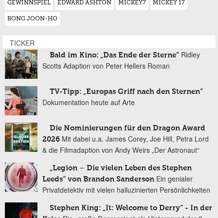
GEWINNSPIEL
EDWARD ASHTON
MICKEY7
MICKEY 17
BONG JOON-HO
TICKER
Ridley
Bald im Kino: „Das Ende der Sterne“
Scotts Adaption von Peter Hellers Roman
TV-Tipp: „Europas Griff nach den Sternen“
Dokumentation heute auf Arte
Die Nominierungen für den Dragon Award
Mit dabei u.a. James Corey, Joe Hill, Petra Lord
2026
& die Filmadaption von Andy Weirs „Der Astronaut“
„Legion – Die vielen Leben des Stephen
Ein genialer
Leeds“ von Brandon Sanderson
Privatdetektiv mit vielen halluzinierten Persönlichkeiten
Stephen King: „It: Welcome to Derry“ - In der