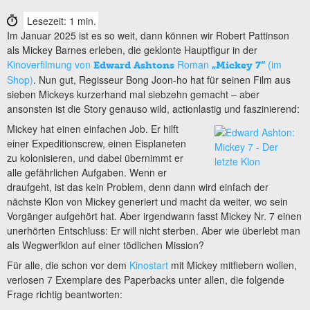
Lesezeit: 1 min.
Im Januar 2025 ist es so weit, dann können wir Robert Pattinson
als Mickey Barnes erleben, die geklonte Hauptfigur in der
Kinoverfilmung von
Roman
(im
Edward Ashtons
„Mickey 7“
Shop)
. Nun gut, Regisseur Bong Joon-ho hat für seinen Film aus
sieben Mickeys kurzerhand mal siebzehn gemacht – aber
ansonsten ist die Story genauso wild, actionlastig und faszinierend:
Mickey hat einen einfachen Job. Er hilft
einer Expeditionscrew, einen Eisplaneten
zu kolonisieren, und dabei übernimmt er
alle gefährlichen Aufgaben. Wenn er
draufgeht, ist das kein Problem, denn dann wird einfach der
nächste Klon von Mickey generiert und macht da weiter, wo sein
Vorgänger aufgehört hat. Aber irgendwann fasst Mickey Nr. 7 einen
unerhörten Entschluss: Er will nicht sterben. Aber wie überlebt man
als Wegwerfklon auf einer tödlichen Mission?
Für alle, die schon vor dem
Kinostart
mit Mickey mitfiebern wollen,
verlosen 7 Exemplare des Paperbacks unter allen, die folgende
Frage richtig beantworten: