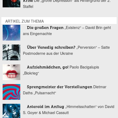
Die „große Depression“ als Hintergrund der 2.
Krise
Staffel
ARTIKEL ZUM THEMA
„Existenz“ – David Brin geht
Die großen Fragen
ans Eingemachte
„Perversion“ – Satte
Über Venedig schreiben?
Postmoderne aus der Ukraine
Paolo Bacigalupis
Aufziehmädchen, go!
„Biokrieg“
Dietmar
Sprengmeister der Vorstellungen
Daths „Pulsarnacht“
„Himmelsschatten“ von David
Asteroid im Anflug
S. Goyer & Michael Cassutt