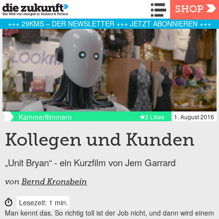
Navigation
SHOP
+++ 29KMS – DER NEWSLETTER +++ JETZT ABONNIEREN +++
Kammerflimmern
2 Likes
1. August 2016
Kollegen und Kunden
„Unit Bryan“ - ein Kurzfilm von Jem Garrard
von
Bernd Kronsbein
Lesezeit: 1 min.
Man kennt das. So richtig toll ist der Job nicht, und dann wird einem