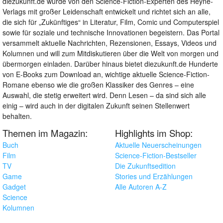
diezukunft.de wurde von den Science-Fiction-Experten des Heyne-
Verlags mit großer Leidenschaft entwickelt und richtet sich an alle,
die sich für „Zukünftiges“ in Literatur, Film, Comic und Computerspiel
sowie für soziale und technische Innovationen begeistern. Das Portal
versammelt aktuelle Nachrichten, Rezensionen, Essays, Videos und
Kolumnen und will zum Mitdiskutieren über die Welt von morgen und
übermorgen einladen. Darüber hinaus bietet diezukunft.de Hunderte
von E-Books zum Download an, wichtige aktuelle Science-Fiction-
Romane ebenso wie die großen Klassiker des Genres – eine
Auswahl, die stetig erweitert wird. Denn Lesen – da sind sich alle
einig – wird auch in der digitalen Zukunft seinen Stellenwert
behalten.
Themen im Magazin:
Highlights im Shop:
Buch
Aktuelle Neuerscheinungen
Film
Science-Fiction-Bestseller
TV
Die Zukunftsedition
Game
Stories und Erzählungen
Gadget
Alle Autoren A-Z
Science
Kolumnen