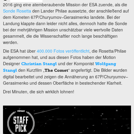
2016 ging eine atemberaubende Mission der ESA zuende, als die
Sonde Rosetta
den Lander Philae aussetzte, der anschließend auf
dem Kometen 67P/Churyumov–Gerasimenko landete. Bei der
Landung klappte dann leider nicht alles, dennoch hatte die Sonde
bei der mehrjährigen Mission unschätzbar viele wertvolle Daten
gesammelt, die die Wissenschaftler noch lange beschäftigen
werden.
Die ESA hat über
400.000 Fotos veröffentlicht
, die Rosetta/Philae
aufgenommen hat, und aus diesen Fotos haben der Motion
Designer
und der Komponist
Christian Stangl
Wolfgang
den Kurzfilm „
“ angefertigt. Die Bilder wurden
Stangl
The Comet
digital bearbeitet und zeigen die Annäherung an 67P/Churyumov–
Gerasimenko und dessen Oberfläche in bestechender Klarheit.
Drei Minuten, die sich wirklich lohnen!