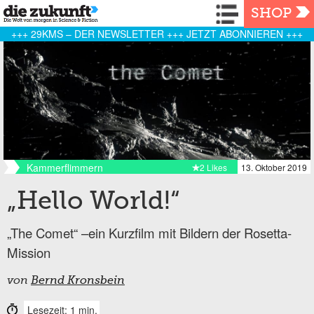
Navigation
SHOP
+++ 29KMS – DER NEWSLETTER +++ JETZT ABONNIEREN +++
Kammerflimmern
2 Likes
13. Oktober 2019
„Hello World!“
„The Comet“ –ein Kurzfilm mit Bildern der Rosetta-
Mission
von
Bernd Kronsbein
Lesezeit: 1 min.