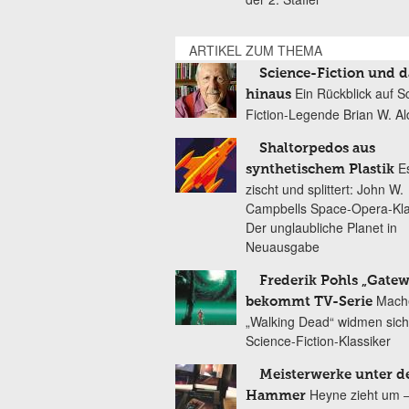
ARTIKEL ZUM THEMA
Science-Fiction und 
Ein Rückblick auf S
hinaus
Fiction-Legende Brian W. Al
Shaltorpedos aus
E
synthetischem Plastik
zischt und splittert: John W.
Campbells Space-Opera-Kla
Der unglaubliche Planet in
Neuausgabe
Frederik Pohls „Gate
Mach
bekommt TV-Serie
„Walking Dead“ widmen sich
Science-Fiction-Klassiker
Meisterwerke unter 
Heyne zieht um 
Hammer