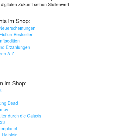
 digitalen Zukunft seinen Stellenwert
ghts im Shop:
 Neuerscheinungen
iction-Bestseller
nftsedition
und Erzählungen
oren A-Z
n im Shop:
s
k
king Dead
imov
lter durch die Galaxis
033
tenplanet
. Heinlein