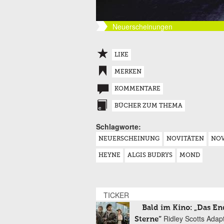
Neuerscheinungen
LIKE
MERKEN
KOMMENTARE
BÜCHER ZUM THEMA
Schlagworte:
NEUERSCHEINUNG
NOVITÄTEN
NOV
HEYNE
ALGIS BUDRYS
MOND
TICKER
Bald im Kino: „Das En
Ridley Scotts Adap
Sterne“