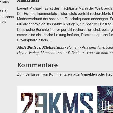
Michaelmas
r raus
Lauent Michaelmas ist der mächtigste Mann der Welt, auch 
Hal
t
Der Fernsehkommentator liefert stets perfekt recherchierte 
int seine
Medienverbund die höchsten Einschaltquoten einbringen. E
lich
Milliardenprojekte ins Wanken bringen, ein positiver Beit
Dass seine Berichte immer perfekt recherchiert sind, beso
immer eine elektrische Leitung hinführt, Domino zapft sie fü
Privatsphäre hinein …
• Roman
• Aus dem Amerikan
Algis Budrys: Michaelmas
Heyne Verlag, München 2016
• E-Book
• € 3,99
• ab dem 1
Kommentare
Zum Verfassen von Kommentaren bitte
Anmelden oder Regis