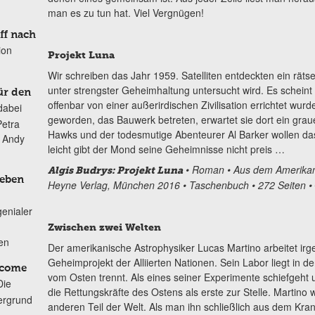
man es zu tun hat. Viel Vergnügen!
ff nach
ion
Projekt Luna
Wir schreiben das Jahr 1959. Satelliten entdeckten ein räts
unter strengster Geheimhaltung untersucht wird. Es scheint 
ür den
offenbar von einer außerirdischen Zivilisation errichtet wurd
dabei
geworden, das Bauwerk betreten, erwartet sie dort ein grau
Petra
Hawks und der todesmutige Abenteurer Al Barker wollen das
n Andy
leicht gibt der Mond seine Geheimnisse nicht preis …
• Roman
• Aus dem Amerika
Algis Budrys: Projekt Luna
Leben
Heyne Verlag, München 2016
• Taschenbuch
• 272 Seiten
•
genialer
Zwischen zwei Welten
ten
Der amerikanische Astrophysiker Lucas Martino arbeitet irg
Geheimprojekt der Alliierten Nationen. Sein Labor liegt in 
lcome
vom Osten trennt. Als eines seiner Experimente schiefgeht 
Die
die Rettungskräfte des Ostens als erste zur Stelle. Martino 
ergrund
anderen Teil der Welt. Als man ihn schließlich aus dem Kr