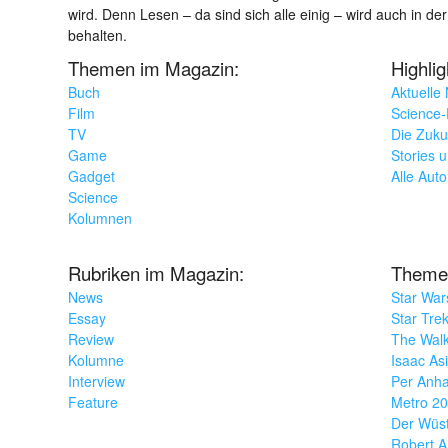
wird. Denn Lesen – da sind sich alle einig – wird auch in der
behalten.
Themen im Magazin:
Highli
Buch
Aktuelle
Film
Science-F
TV
Die Zuku
Game
Stories 
Gadget
Alle Aut
Science
Kolumnen
Rubriken im Magazin:
Theme
News
Star War
Essay
Star Tre
Review
The Wal
Kolumne
Isaac As
Interview
Per Anha
Feature
Metro 2
Der Wüs
Robert A