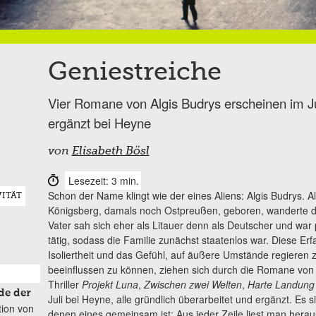
Geniestreiche
Vier Romane von Algis Budrys erscheinen im Ju
ergänzt bei Heyne
von
Elisabeth Bösl
Lesezeit: 3 min.
Schon der Name klingt wie der eines Aliens: Algis Budrys. A
ITÄT
Königsberg, damals noch Ostpreußen, geboren, wanderte di
Vater sah sich eher als Litauer denn als Deutscher und war po
tätig, sodass die Familie zunächst staatenlos war. Diese Erf
Isoliertheit und das Gefühl, auf äußere Umstände regieren z
beeinflussen zu können, ziehen sich durch die Romane von 
Thriller
Projekt Luna
,
Zwischen zwei Welten
,
Harte Landung
de der
Juli bei Heyne, alle gründlich überarbeitet und ergänzt. Es 
tion von
denen eines gemeinsam ist: Aus jeder Zeile liest man herau