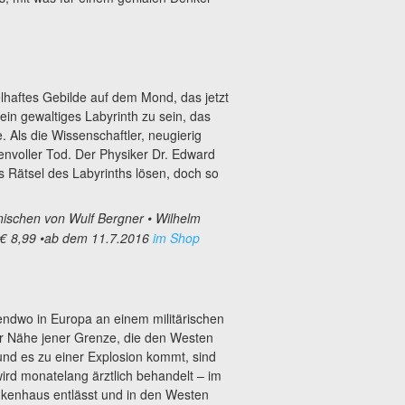
elhaftes Gebilde auf dem Mond, das jetzt
ein gewaltiges Labyrinth zu sein, das
e. Als die Wissenschaftler, neugierig
envoller Tod. Der Physiker Dr. Edward
 Rätsel des Labyrinths lösen, doch so
nischen von Wulf Bergner
• Wilhelm
 € 8,99
•ab dem 11.7.2016
im Shop
endwo in Europa an einem militärischen
der Nähe jener Grenze, die den Westen
und es zu einer Explosion kommt, sind
wird monatelang ärztlich behandelt – im
ankenhaus entlässt und in den Westen