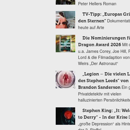
Peter Hellers Roman
TV-Tipp: „Europas Gri
Dokumentat
den Sternen“
heute auf Arte
Die Nominierungen f
Mit 
Dragon Award 2026
u.a. James Corey, Joe Hill, 
Lord & die Filmadaption vo
Weirs „Der Astronaut“
„Legion – Die vielen 
des Stephen Leeds“ von
Ein 
Brandon Sanderson
Privatdetektiv mit vielen
halluzinierten Persönlichkei
Stephen King: „It: We
to Derry“ - In der Krise
„große Depression“ als Hint
der 2. Staffel