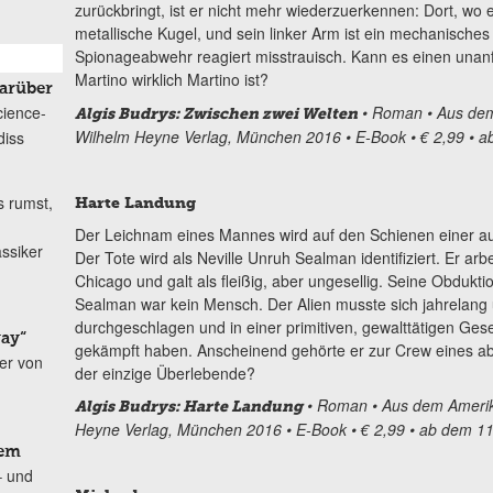
zurückbringt, ist er nicht mehr wiederzuerkennen: Dort, wo e
metallische Kugel, und sein linker Arm ist ein mechanisch
Spionageabwehr reagiert misstrauisch. Kann es einen unan
Martino wirklich Martino ist?
darüber
• Roman
• Aus de
cience-
Algis Budrys: Zwischen zwei Welten
Wilhelm Heyne Verlag, München 2016
• E-Book
• € 2,99
• a
diss
s rumst,
Harte Landung
Der Leichnam eines Mannes wird auf den Schienen einer a
ssiker
Der Tote wird als Neville Unruh Sealman identifiziert. Er arb
Chicago und galt als fleißig, aber ungesellig. Seine Obduktio
Sealman war kein Mensch. Der Alien musste sich jahrelang 
durchgeschlagen und in einer primitiven, gewalttätigen Ges
way“
gekämpft haben. Anscheinend gehörte er zur Crew eines ab
er von
der einzige Überlebende?
• Roman
• Aus dem Ameri
Algis Budrys: Harte Landung
Heyne Verlag, München 2016
• E-Book
• € 2,99
• ab dem 1
dem
‒ und