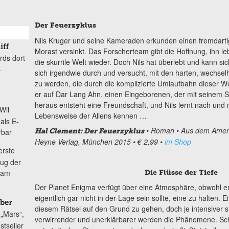
Der Feuerzyklus
Nils Kruger und seine Kameraden erkunden einen fremdartige
iff
Morast versinkt. Das Forscherteam gibt die Hoffnung, ihn le
rds dort
die skurrile Welt wieder. Doch Nils hat überlebt und kann s
-
sich irgendwie durch und versucht, mit den harten, wechsel
zu werden, die durch die komplizierte Umlaufbahn dieser Wel
er auf Dar Lang Ahn, einen Eingeborenen, der mit seinem Se
heraus entsteht eine Freundschaft, und Nils lernt nach und
Wil
Lebensweise der Aliens kennen …
als E-
• Roman
• Aus dem Amer
rbar
Hal Clement: Der Feuerzyklus
Heyne Verlag, München 2015
• € 2,99
•
im Shop
erste
lug der
 am
Die Flüsse der Tiefe
Der Planet Enigma verfügt über eine Atmosphäre, obwohl e
eigentlich gar nicht in der Lage sein sollte, eine zu halten.
ber
diesem Rätsel auf den Grund zu gehen, doch je intensiver si
„Mars“,
verwirrender und unerklärbarer werden die Phänomene. Schl
tseller