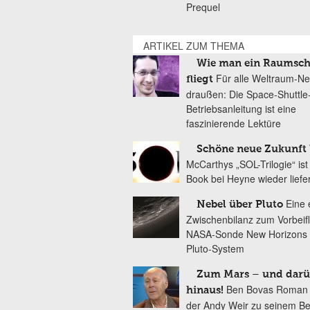
Prequel
ARTIKEL ZUM THEMA
Wie man ein Raumsch
Für alle Weltraum-Ne
fliegt
draußen: Die Space-Shuttle
Betriebsanleitung ist eine
faszinierende Lektüre
Schöne neue Zukunft
McCarthys „SOL-Trilogie“ ist 
Book bei Heyne wieder liefe
Eine 
Nebel über Pluto
Zwischenbilanz zum Vorbeif
NASA-Sonde New Horizons
Pluto-System
Zum Mars – und darü
Ben Bovas Roman 
hinaus!
der Andy Weir zu seinem Bes