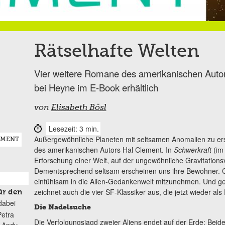
Rätselhafte Welten
Vier weitere Romane des amerikanischen Autors
bei Heyne im E-Book erhältlich
von
Elisabeth Bösl
Lesezeit: 3 min.
Außergewöhnliche Planeten mit seltsamen Anomalien zu ers
EMENT
des amerikanischen Autors Hal Clement. In
Schwerkraft
(i
Erforschung einer Welt, auf der ungewöhnliche Gravitations
Dementsprechend seltsam erscheinen uns ihre Bewohner. Cl
einfühlsam in die Alien-Gedankenwelt mitzunehmen. Und g
zeichnet auch die vier SF-Klassiker aus, die jetzt wieder als
ür den
dabei
Die Nadelsuche
Petra
Die Verfolgungsjagd zweier Aliens endet auf der Erde: Beide 