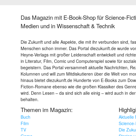
Das Magazin mit E-Book-Shop für Science-Ficti
Medien und in Wissenschaft & Technik
Die Zukunft und alle Aspekte, die mit ihr verbunden sind, fa
Menschen schon immer. Das Portal diezukunft.de wurde von
Heyne-Verlags mit großer Leidenschaft entwickelt und richtet 
in Literatur, Film, Comic und Computerspiel sowie für sozia
begeistern. Das Portal versammelt aktuelle Nachrichten, R
Kolumnen und will zum Mitdiskutieren über die Welt von m
hinaus bietet diezukunft.de Hunderte von E-Books zum Down
Fiction-Romane ebenso wie die großen Klassiker des Genres 
wird. Denn Lesen – da sind sich alle einig – wird auch in der
behalten.
Themen im Magazin:
Highli
Buch
Aktuelle
Film
Science-F
TV
Die Zuku
Game
Stories 