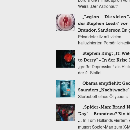
Lord & die Filmadaption vo
Weirs „Der Astronaut“
„Legion – Die vielen 
des Stephen Leeds“ von
Ein 
Brandon Sanderson
Privatdetektiv mit vielen
halluzinierten Persönlichkei
Stephen King: „It: We
to Derry“ - In der Krise
„große Depression“ als Hint
der 2. Staffel
Obama empfiehlt: Ge
Saunders „Nachtwache“
Sterbebett eines Öltycoons
„Spider-Man: Brand 
Day“ – Brandneu? Ein b
In Tom Hollands viertem Au
…
mutiert Spider-Man zum X-