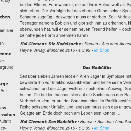
n Andy
beiden Piloten, Formwandler, die auf ihrer Heimatwelt als
sich retten. Der Verfolgte hat das oberste Gebot seiner Spe
Schaden zugefügt, deswegen muss er sterben. Sein Verfolg
Leben
Teenager namens Bob ein und gibt sich ihm zu erkennen.
überwunden hat, will er seinem neuen Freund helfen – doch
genialer
beinahe jede Form annehmen kann?
ten
• Roman
• Aus dem Ameri
Hal Clement: Die Nadelsuche
Heyne Verlag, München 2015
• € 3,99
•
im Shop
lcome
Die
ergrund
Das Nadelöhr
Seit über sieben Jahren lebt ein Alien-Jäger in Symbiose m
bewahrte ihn vor Infektionskrankheiten und heilte seine Ve
orge
schwächer, und der Jäger weiß nur noch einen Ausweg: Spe
Am
helfen. Die beiden machen sich auf die Suche nach den Rau
Verbrecher, dem er auf der Spur war, einst im Pazifik abstürz
Reihe seltsamer Unfälle, und langsam muss sich das ungewö
New
Gejagte am Ende doch noch am Leben sein könnte …
isschen
ftritt
• Roman
• Aus dem Amerika
Hal Clement: Das Nadelöhr
Men-
Heyne Verlag, München 2015
• € 3,99
•
im Shop