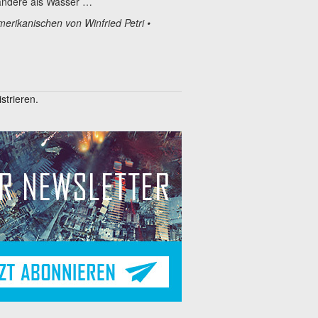
s andere als Wasser …
erikanischen von Winfried Petri
•
trieren.