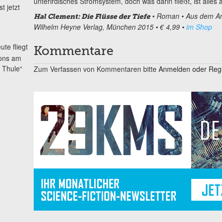
unterirdisches Stromsystem, doch was darin fließt, ist alle
t jetzt
• Roman
• Aus dem Am
Hal Clement: Die Flüsse der Tiefe
Wilhelm Heyne Verlag, München 2015
• € 4,99
•
im Shop
ute fliegt
Kommentare
ons am
a Thule“
Zum Verfassen von Kommentaren bitte
Anmelden oder Regis