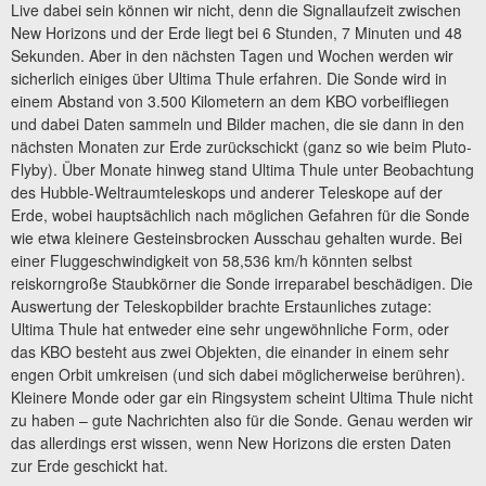
Live dabei sein können wir nicht, denn die Signallaufzeit zwischen
New Horizons und der Erde liegt bei 6 Stunden, 7 Minuten und 48
Sekunden. Aber in den nächsten Tagen und Wochen werden wir
sicherlich einiges über Ultima Thule erfahren. Die Sonde wird in
einem Abstand von 3.500 Kilometern an dem KBO vorbeifliegen
und dabei Daten sammeln und Bilder machen, die sie dann in den
nächsten Monaten zur Erde zurückschickt (ganz so wie beim Pluto-
Flyby). Über Monate hinweg stand Ultima Thule unter Beobachtung
des Hubble-Weltraumteleskops und anderer Teleskope auf der
Erde, wobei hauptsächlich nach möglichen Gefahren für die Sonde
wie etwa kleinere Gesteinsbrocken Ausschau gehalten wurde. Bei
einer Fluggeschwindigkeit von 58,536 km/h könnten selbst
reiskorngroße Staubkörner die Sonde irreparabel beschädigen. Die
Auswertung der Teleskopbilder brachte Erstaunliches zutage:
Ultima Thule hat entweder eine sehr ungewöhnliche Form, oder
das KBO besteht aus zwei Objekten, die einander in einem sehr
engen Orbit umkreisen (und sich dabei möglicherweise berühren).
Kleinere Monde oder gar ein Ringsystem scheint Ultima Thule nicht
zu haben – gute Nachrichten also für die Sonde. Genau werden wir
das allerdings erst wissen, wenn New Horizons die ersten Daten
zur Erde geschickt hat.