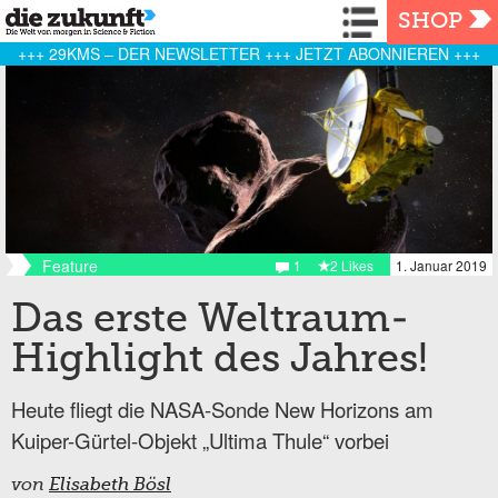
Navigation
SHOP
+++ 29KMS – DER NEWSLETTER +++ JETZT ABONNIEREN +++
Feature
1
2 Likes
1. Januar 2019
Das erste Weltraum-
Highlight des Jahres!
Heute fliegt die NASA-Sonde New Horizons am
Kuiper-Gürtel-Objekt „Ultima Thule“ vorbei
von
Elisabeth Bösl