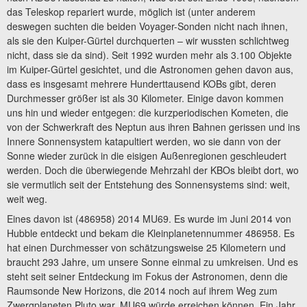
das Teleskop repariert wurde, möglich ist (unter anderem
deswegen suchten die beiden Voyager-Sonden nicht nach ihnen,
als sie den Kuiper-Gürtel durchquerten – wir wussten schlichtweg
nicht, dass sie da sind). Seit 1992 wurden mehr als 3.100 Objekte
im Kuiper-Gürtel gesichtet, und die Astronomen gehen davon aus,
dass es insgesamt mehrere Hunderttausend KOBs gibt, deren
Durchmesser größer ist als 30 Kilometer. Einige davon kommen
uns hin und wieder entgegen: die kurzperiodischen Kometen, die
von der Schwerkraft des Neptun aus ihren Bahnen gerissen und ins
Innere Sonnensystem katapultiert werden, wo sie dann von der
Sonne wieder zurück in die eisigen Außenregionen geschleudert
werden. Doch die überwiegende Mehrzahl der KBOs bleibt dort, wo
sie vermutlich seit der Entstehung des Sonnensystems sind: weit,
weit weg.
Eines davon ist (486958) 2014 MU69. Es wurde im Juni 2014 von
Hubble entdeckt und bekam die Kleinplanetennummer 486958. Es
hat einen Durchmesser von schätzungsweise 25 Kilometern und
braucht 293 Jahre, um unsere Sonne einmal zu umkreisen. Und es
steht seit seiner Entdeckung im Fokus der Astronomen, denn die
Raumsonde New Horizons, die 2014 noch auf ihrem Weg zum
Zwergplaneten Pluto war, MU69 würde erreichen können. Ein Jahr