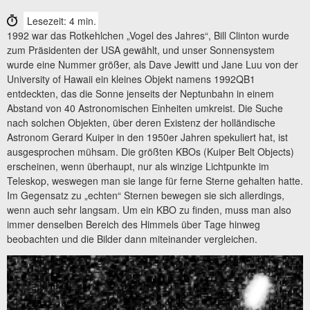
Lesezeit: 4 min.
1992 war das Rotkehlchen „Vogel des Jahres“, Bill Clinton wurde
zum Präsidenten der USA gewählt, und unser Sonnensystem
wurde eine Nummer größer, als Dave Jewitt und Jane Luu von der
University of Hawaii ein kleines Objekt namens 1992QB1
entdeckten, das die Sonne jenseits der Neptunbahn in einem
Abstand von 40 Astronomischen Einheiten umkreist. Die Suche
nach solchen Objekten, über deren Existenz der holländische
Astronom Gerard Kuiper in den 1950er Jahren spekuliert hat, ist
ausgesprochen mühsam. Die größten KBOs (Kuiper Belt Objects)
erscheinen, wenn überhaupt, nur als winzige Lichtpunkte im
Teleskop, weswegen man sie lange für ferne Sterne gehalten hatte.
Im Gegensatz zu „echten“ Sternen bewegen sie sich allerdings,
wenn auch sehr langsam. Um ein KBO zu finden, muss man also
immer denselben Bereich des Himmels über Tage hinweg
beobachten und die Bilder dann miteinander vergleichen.