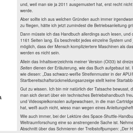
und, weil man sie ja 2011 ausgemustert hat, erst recht nich
werde.
Aber sollte ich aus welchen Gründen auch immer irgendwa
zu fliegen, hätte ich jetzt zumindest die Betriebsanleitung grif
Dann müsste ich das Handbuch allerdings auch lesen, und das
1161 Seiten lang. Es beschreibt jedes einzelne System und j
möglich, dass der Mensch kompliziertere Maschinen als das 
werden es nicht sein.
Allein das Inhaltsverzeichnis meiner Version (OI33) ist drei
Seiten
dienen der Erläuterung, wie das Buch aufgebaut ist. 
wie diesen: „Das schwarz-weiße Streifenmuster in der APU
Startbereitschaftsrückmeldungsanzeige stellt keine Startab
Gut zu wissen. Ich bin mir natürlich der Tatsache bewusst, 
man sich derart über ein technisches Betriebshandbuch freu
n
und Videospielkonsolen aufgewachsen, in die man Cartridge
hat, weiß auch nicht, wieso man wegen eines Anleitungshef
Wie auch immer, bei der Lektüre des Space-Shuttle-Handbuc
Weltraumforschung eine so anstrengende Sache ist. Nehme
Abschnitt über das Schmieren der Treibstoffpumpen: „Der Hilf