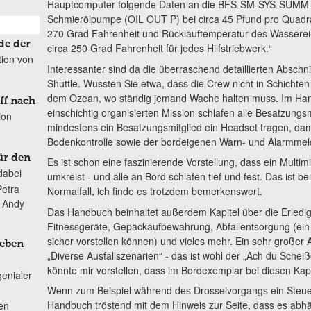
Hauptcomputer folgende Daten an die BFS-SM-SYS-SUMM-
Schmierölpumpe (OIL OUT P) bei circa 45 Pfund pro Quadra
270 Grad Fahrenheit und Rücklauftemperatur des Wasserein
de der
circa 250 Grad Fahrenheit für jedes Hilfstriebwerk.“
tion von
Interessanter sind da die überraschend detaillierten Absch
Shuttle. Wussten Sie etwa, dass die Crew nicht in Schichten s
dem Ozean, wo ständig jemand Wache halten muss. Im Han
ff nach
einschichtig organisierten Mission schlafen alle Besatzungsm
ion
mindestens ein Besatzungsmitglied ein Headset tragen, dam
Bodenkontrolle sowie der bordeigenen Warn- und Alarmmeldu
ür den
Es ist schon eine faszinierende Vorstellung, dass ein Multim
dabei
umkreist - und alle an Bord schlafen tief und fest. Das ist b
Petra
Normalfall, ich finde es trotzdem bemerkenswert.
n Andy
Das Handbuch beinhaltet außerdem Kapitel über die Erledig
Fitnessgeräte, Gepäckaufbewahrung, Abfallentsorgung (ein 
sicher vorstellen können) und vieles mehr. Ein sehr großer A
Leben
„Diverse Ausfallszenarien“ - das ist wohl der „Ach du Scheiß
könnte mir vorstellen, dass im Bordexemplar bei diesen Kapi
genialer
Wenn zum Beispiel während des Drosselvorgangs ein Steue
Handbuch tröstend mit dem Hinweis zur Seite, dass es abh
ten