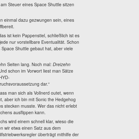
t am Steuer eines Space Shuttle sitzen
nn einmal dazu gezwungen sein, eines
fbereit.
 ist kein Pappenstiel, schließlich ist es
ede nur vorstellbare Eventualität. Schon
Space Shuttle gebaut hat, aber viele
zehn Seiten lang. Noch mal:
Dreizehn
Und schon im Vorwort liest man Sätze
/HYD-
bruchsvoraussetzung dar.“
dass man sich als Vollnerd outet, wenn
t, aber ich bin mit Sonic the Hedgehog
s stecken musste. Wer das nicht erlebt
tchens ausflippen kann.
hs wird einem schnell klar, wieso die
n wir etwa einen Satz aus dem
striebwerksregler überträgt mithilfe der