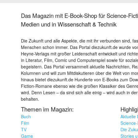
Das Magazin mit E-Book-Shop für Science-Ficti
Medien und in Wissenschaft & Technik
Die Zukunft und alle Aspekte, die mit ihr verbunden sind, fa
Menschen schon immer. Das Portal diezukunft.de wurde von
Heyne-Verlags mit großer Leidenschaft entwickelt und richtet 
in Literatur, Film, Comic und Computerspiel sowie für sozia
begeistern. Das Portal versammelt aktuelle Nachrichten, R
Kolumnen und will zum Mitdiskutieren über die Welt von m
hinaus bietet diezukunft.de Hunderte von E-Books zum Down
Fiction-Romane ebenso wie die großen Klassiker des Genres 
wird. Denn Lesen – da sind sich alle einig – wird auch in der
behalten.
Themen im Magazin:
Highli
Buch
Aktuelle
Film
Science-F
TV
Die Zuku
Game
Stories 