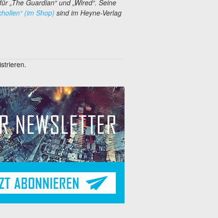
für „The Guardian“ und „Wired“. Seine
chollen“ (im Shop)
sind im Heyne-Verlag
trieren.