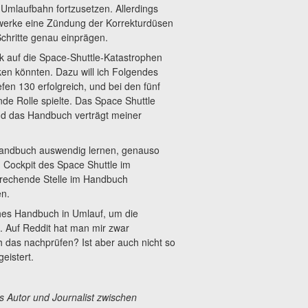
e Umlaufbahn fortzusetzen. Allerdings
bwerke eine Zündung der Korrekturdüsen
 Schritte genau einprägen.
ck auf die Space-Shuttle-Katastrophen
en könnten. Dazu will ich Folgendes
en 130 erfolgreich, und bei den fünf
de Rolle spielte. Das Space Shuttle
und das Handbuch verträgt meiner
Handbuch auswendig lernen, genauso
 Cockpit des Space Shuttle im
prechende Stelle im Handbuch
en.
ches Handbuch in Umlauf, um die
 Auf Reddit hat man mir zwar
ch das nachprüfen? Ist aber auch nicht so
eistert.
 Autor und Journalist zwischen