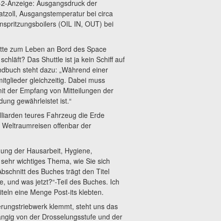
2-Anzeige: Ausgangsdruck der
tzoll, Ausgangstemperatur bei circa
spritzungsboilers (OIL IN, OUT) bei
nitte zum Leben an Bord des Space
chläft? Das Shuttle ist ja kein Schiff auf
dbuch steht dazu: „Während einer
itglieder gleichzeitig. Dabei muss
it der Empfang von Mitteilungen der
ng gewährleistet ist.“
illiarden teures Fahrzeug die Erde
ei Weltraumreisen offenbar der
ung der Hausarbeit, Hygiene,
sehr wichtiges Thema, wie Sie sich
bschnitt des Buches trägt den Titel
e, und was jetzt?“-Teil des Buches. Ich
teln eine Menge Post-its klebten.
rungstriebwerk klemmt, steht uns das
ängig von der Drosselungsstufe und der