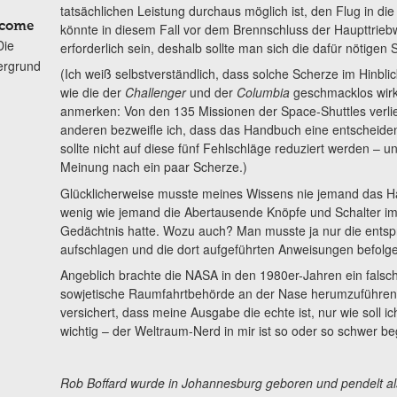
tatsächlichen Leistung durchaus möglich ist, den Flug in di
lcome
könnte in diesem Fall vor dem Brennschluss der Haupttrie
Die
erforderlich sein, deshalb sollte man sich die dafür nötigen
ergrund
(Ich weiß selbstverständlich, dass solche Scherze im Hinbli
wie die der
Challenger
und der
Columbia
geschmacklos wirk
anmerken: Von den 135 Missionen der Space-Shuttles verlief
anderen bezweifle ich, dass das Handbuch eine entscheiden
sollte nicht auf diese fünf Fehlschläge reduziert werden – 
Meinung nach ein paar Scherze.)
Glücklicherweise musste meines Wissens nie jemand das 
wenig wie jemand die Abertausende Knöpfe und Schalter im
Gedächtnis hatte. Wozu auch? Man musste ja nur die ents
aufschlagen und die dort aufgeführten Anweisungen befolg
Angeblich brachte die NASA in den 1980er-Jahren ein fals
sowjetische Raumfahrtbehörde an der Nase herumzuführen.
versichert, dass meine Ausgabe die echte ist, nur wie soll i
wichtig – der Weltraum-Nerd in mir ist so oder so schwer beg
Rob Boffard wurde in Johannesburg geboren und pendelt als