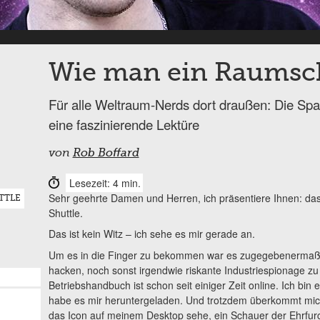
Wie man ein Raumschi
Für alle Weltraum-Nerds dort draußen: Die Spac
eine faszinierende Lektüre
von
Rob Boffard
Lesezeit: 4 min.
Sehr geehrte Damen und Herren, ich präsentiere Ihnen: da
TTLE
Shuttle.
Das ist kein Witz – ich sehe es mir gerade an.
Um es in die Finger zu bekommen war es zugegebenermaß
hacken, noch sonst irgendwie riskante Industriespionage zu
Betriebshandbuch ist schon seit einiger Zeit online. Ich bin
habe es mir heruntergeladen. Und trotzdem überkommt mich
das Icon auf meinem Desktop sehe, ein Schauer der Ehrfurch