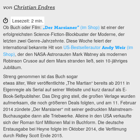
von
Christian Endres
Lesezeit: 2 min.
Ob Buch oder Film:
(im Shop)
ist einer der
„Der Marsianer“
erfolgreichsten Science-Fiction-Blockbuster der Moderne, der
letzten zwei Genre-Jahrzehnte. Diese Woche feiert der
international bekannte Hit von
US-Bestsellerautor
(im
Andy Weir
Shop)
, der den NASA-Astronauten Mark Watney als modernen
Robinson Crusoe auf dem Mars stranden ließ, sein 10-jähriges
Jubiläum.
Streng genommen ist das Buch sogar
etwas älter, Weir veröffentlichte „The Martian“ bereits ab 2011 in
Eigenregie als Serial auf seiner Website und kurz darauf als E-
Book-Selfpublisher. Das Ding ging steil, die großen Verlage wurden
aufmerksam, die noch größeren Deals folgten, und am 11. Februar
2014 zündete „Der Marsianer“ mit seiner gedruckten Mainstream-
Buchausgabe dann alle Triebwerke. Alleine in den USA verkaufte
sich der Roman fünf Millionen Mal in Buchform. Die deutsche
Erstausgabe bei Heyne folgte im Oktober 2014, die Verfilmung
durch Ridley Scott Ende 2015.