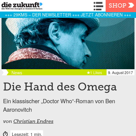
Navigation
SHOP
+++ 29KMS – DER NEWSLETTER +++ JETZT ABONNIEREN +++
News
1 Likes
9. August 2017
Die Hand des Omega
Ein klassischer „Doctor Who“-Roman von Ben
Aaronovitch
von
Christian Endres
Lesezeit: 1 min.