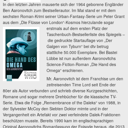
In den letzten Jahren mauserte sich der 1964 geborene Engländer
Ben Aaronovitch zum Bestsellerautor. Im Mai stand er mit dem
sechsten Roman-Krimi seiner Urban-Fantasy-Serie um Peter Grant
aus dem „Die Flüsse von London“-Kosmos hierzulande sogar
erstmals auf
dem ersten Platz der
Taschenbuch-Bestsellerliste des Spiegels –
die gedruckte Startauflage von „Der
Galgen von Tyburn“ bei dtv betrug
stattliche 50.000 Exemplare. Bei Bastei
Lübbe ist nun außerdem Aaronovitchs
Science-Fiction-Roman „Die Hand des
Omega“ erschienen.
Mr. Aaronovitch ist dem Franchise um den
zeitreisenden Time Lord seit Ende der
80er als Autor verbunden und schrieb diverse Kurzgeschichten,
Romane und sogar mehrere Drehbücher für die klassische TV-
Serie. Etwa die Folge „Remembrance of the Daleks“ von 1988, in
der Sylvester McCoy den Siebten Doktor mimte und in der
Vergangenheit ein Artefakt vor zwei verfeindete Dalek-Fraktionen
beschützen musste. Bereits 1990 kam im englischsprachigen
Original Aaronovitchs Romanfassung der Episode heraus, die 2013