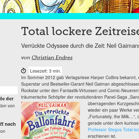
Total lockere Zeitreis
Verrückte Odyssee durch die Zeit: Neil Gaima
von
Christian Endres
Lesezeit: 3 min.
Im Sommer 2012 gab Verlagsriese Harper Collins bekannt, e
Superstar und Bestseller-Garant Neil Gaiman abgeschlosse
Rockstar unter den Fantastik-Virtuosen und Comic-Neuerer
träumerische Schöpfer der revolutionären Panel-Saga „Sa
de der
überragenden Kurzgeschi
tion von
wieder ein paar Werke ver
„Fortunately, the Milk…“
gerade unter dem kuriose
ff nach
Professor Stegos Total-lo
ion
erschienen ist.