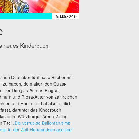
16. März 2014
e
ns neues Kinderbuch
inen Deal über fünf neue Bücher mit
n zu haben, dem alternden Quasi-
n. Der Douglas-Adams-Biograf,
ndman“ und
Prosa-Autor von zahlreichen
chten und Romanen hat also endlich
fasst, darunter das Kinderbuch
, das beim Würzburger Arena Verlag
n Titel
„Die verrückte Ballonfahrt mit
cker-in-der-Zeit-Herumreisemaschine”