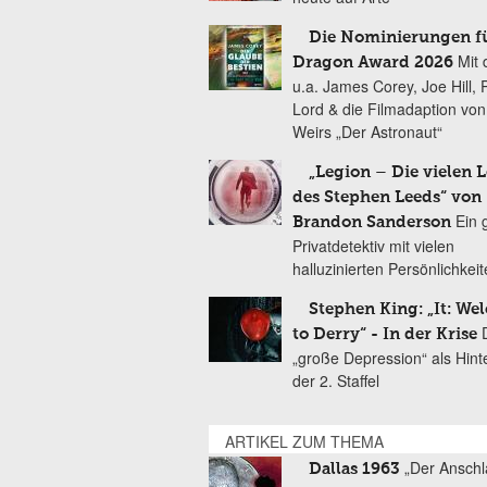
Die Nominierungen f
Mit 
Dragon Award 2026
u.a. James Corey, Joe Hill, 
Lord & die Filmadaption vo
Weirs „Der Astronaut“
„Legion – Die vielen 
des Stephen Leeds“ von
Ein 
Brandon Sanderson
Privatdetektiv mit vielen
halluzinierten Persönlichkei
Stephen King: „It: We
to Derry“ - In der Krise
„große Depression“ als Hint
der 2. Staffel
ARTIKEL ZUM THEMA
„Der Anschl
Dallas 1963