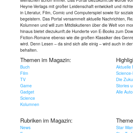
Heyne-Verlags mit großer Leidenschaft entwickelt und richtet 
in Literatur, Film, Comic und Computerspiel sowie für sozia
begeistern. Das Portal versammelt aktuelle Nachrichten, R
Kolumnen und will zum Mitdiskutieren über die Welt von m
hinaus bietet diezukunft.de Hunderte von E-Books zum Down
Fiction-Romane ebenso wie die großen Klassiker des Genres 
wird. Denn Lesen – da sind sich alle einig – wird auch in der
behalten.
Themen im Magazin:
Highli
Buch
Aktuelle
Film
Science-F
TV
Die Zuku
Game
Stories 
Gadget
Alle Aut
Science
Kolumnen
Rubriken im Magazin:
Theme
News
Star War