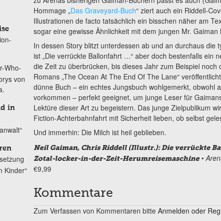
Hommage „
Das Graveyard-Buch
“ ziert auch ein Riddell-Co
Illustrationen de facto tatsächlich ein bisschen näher am Tex
ise
sogar eine gewisse Ähnlichkeit mit dem jungen Mr. Gaiman 
ion-
In dessen Story blitzt unterdessen ab und an durchaus die 
ist „Die verrückte Ballonfahrt …“ aber doch bestenfalls ein
die Zeit zu überbrücken, bis dieses Jahr zum Beispiel noch
r-Who-
Romans „The Ocean At The End Of The Lane“ veröffentlicht w
orys von
dünne Buch – ein echtes Jungsbuch wohlgemerkt, obwohl a
a.
vorkommen – perfekt geeignet, um junge Leser für Gaimans
Lektüre dieser Art zu begeistern. Das junge Zielpublikum wi
nd in
Fiction-Achterbahnfahrt mit Sicherheit lieben, ob selbst gel
anwalt“
Und immerhin: Die Milch ist heil geblieben.
Neil Gaiman, Chris Riddell (Illustr.): Die verrückte B
ren
•
Aren
setzung
Zotal-locker-in-der-Zeit-Herumreisemaschine
€9,99
n Kinder“
Kommentare
Zum Verfassen von Kommentaren bitte
Anmelden oder Regis