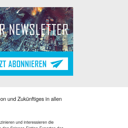
on und Zukünftiges in allen
szinieren und interessieren die
 den Science-Fiction-Experten des