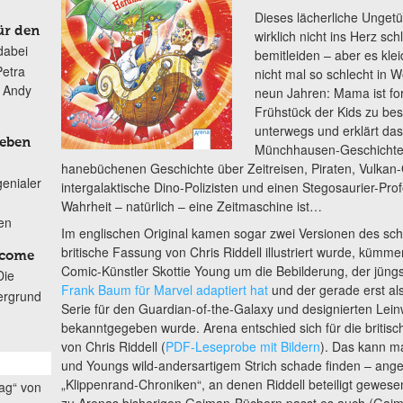
Dieses lächerliche Unget
ür den
wirklich nicht ins Herz sc
dabei
bemitleiden – aber es klei
Petra
nicht mal so schlecht in 
n Andy
neun Jahren: Mama ist for
Frühstück der Kids zu beso
unterwegs und erklärt das
Leben
Münchhausen-Geschichte 
hanebüchenen Geschichte über Zeitreisen, Piraten, Vulkan-Gö
genialer
intergalaktische Dino-Polizisten und einen Stegosaurier-Prof
Wahrheit – natürlich – eine Zeitmaschine ist…
ten
Im englischen Original kamen sogar zwei Versionen des sc
britische Fassung von Chris Riddell illustriert wurde, kümm
lcome
Comic-Künstler Skottie Young um die Bebilderung, der jüng
Die
Frank Baum für Marvel adaptiert hat
und der gerade erst al
ergrund
Serie für den Guardian-of-the-Galaxy und designierten Le
bekanntgegeben wurde. Arena entschied sich für die britische
von Chris Riddell (
PDF-Leseprobe mit Bildern
). Das kann m
und Youngs wild-andersartigem Strich schade finden – anges
„Klippenrand-Chroniken“, an denen Riddell beteiligt gewesen 
ag“ von
zu Arenas bisherigen Gaiman-Büchern passt es auch (Gaima