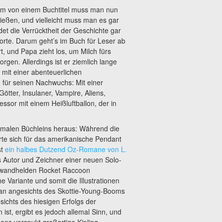
üm von einem Buchtitel muss man nun
hließen, und vielleicht muss man es gar
det die Verrücktheit der Geschichte gar
Worte. Darum geht’s im Buch für Leser ab
t, und Papa zieht los, um Milch fürs
rgen. Allerdings ist er ziemlich lange
 mit einer abenteuerlichen
für seinen Nachwuchs: Mit einer
tter, Insulaner, Vampire, Aliens,
essor mit einem Heißluftballon, der in
hmalen Büchleins heraus: Während die
erte sich für das amerikanische Pendant
st
ein halbes Dutzend Oz-Romane von L.
s Autor und Zeichner einer neuen Solo-
inwandhelden Rocket Raccoon
 Variante und somit die Illustrationen
an angesichts des Skottie-Young-Booms
ichts des hiesigen Erfolgs der
ist, ergibt es jedoch allemal Sinn, und
ns verspukt großartige Kipling-