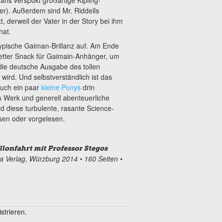
ver). Außerdem sind Mr. Riddells
t, derweil der Vater in der Story bei ihm
hat.
typische Gaiman-Brillanz auf. Am Ende
 netter Snack für Gaimain-Anhänger, um
 die deutsche Ausgabe des tollen
ird. Und selbstverständlich ist das
uch ein paar
kleine Ponys
drin
 Werk und generell abenteuerliche
rd diese turbulente, rasante Science-
esen oder vorgelesen.
allonfahrt mit Professor Stegos
a Verlag, Würzburg 2014 • 160 Seiten •
trieren.