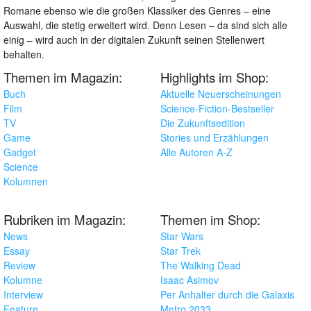
Romane ebenso wie die großen Klassiker des Genres – eine
Auswahl, die stetig erweitert wird. Denn Lesen – da sind sich alle
einig – wird auch in der digitalen Zukunft seinen Stellenwert
behalten.
Themen im Magazin:
Highlights im Shop:
Buch
Aktuelle Neuerscheinungen
Film
Science-Fiction-Bestseller
TV
Die Zukunftsedition
Game
Stories und Erzählungen
Gadget
Alle Autoren A-Z
Science
Kolumnen
Rubriken im Magazin:
Themen im Shop:
News
Star Wars
Essay
Star Trek
Review
The Walking Dead
Kolumne
Isaac Asimov
Interview
Per Anhalter durch die Galaxis
Feature
Metro 2033