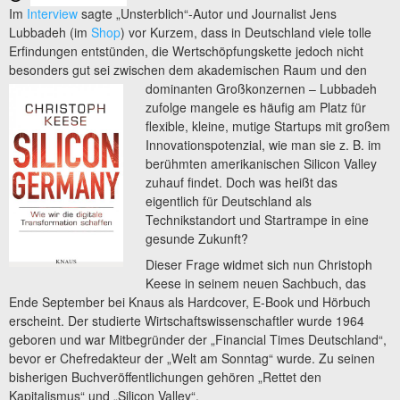
Im
Interview
sagte „Unsterblich“-Autor und Journalist Jens
Lubbadeh (im
Shop
) vor Kurzem, dass in Deutschland viele tolle
Erfindungen entstünden, die Wertschöpfungskette jedoch nicht
besonders gut sei zwischen dem akademischen Raum und den
dominanten
Großkonzernen – Lubbadeh
zufolge mangele es häufig am Platz für
flexible, kleine, mutige Startups mit großem
Innovationspotenzial, wie man sie z. B. im
berühmten amerikanischen Silicon Valley
zuhauf findet. Doch was heißt das
eigentlich für Deutschland als
Technikstandort und Startrampe in eine
gesunde Zukunft?
Dieser Frage widmet sich nun Christoph
Keese in seinem neuen Sachbuch, das
Ende September bei Knaus als Hardcover, E-Book und Hörbuch
erscheint. Der studierte Wirtschaftswissenschaftler wurde 1964
geboren und war Mitbegründer der „Financial Times Deutschland“,
bevor er Chefredakteur der „Welt am Sonntag“ wurde. Zu seinen
bisherigen Buchveröffentlichungen gehören „Rettet den
Kapitalismus“ und „Silicon Valley“.