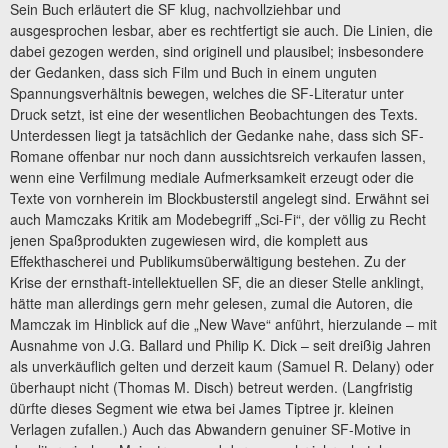
Sein Buch erläutert die SF klug, nachvollziehbar und
ausgesprochen lesbar, aber es rechtfertigt sie auch. Die Linien, die
dabei gezogen werden, sind originell und plausibel; insbesondere
der Gedanken, dass sich Film und Buch in einem unguten
Spannungsverhältnis bewegen, welches die SF-Literatur unter
Druck setzt, ist eine der wesentlichen Beobachtungen des Texts.
Unterdessen liegt ja tatsächlich der Gedanke nahe, dass sich SF-
Romane offenbar nur noch dann aussichtsreich verkaufen lassen,
wenn eine Verfilmung mediale Aufmerksamkeit erzeugt oder die
Texte von vornherein im Blockbusterstil angelegt sind. Erwähnt sei
auch Mamczaks Kritik am Modebegriff „Sci-Fi“, der völlig zu Recht
jenen Spaßprodukten zugewiesen wird, die komplett aus
Effekthascherei und Publikumsüberwältigung bestehen. Zu der
Krise der ernsthaft-intellektuellen SF, die an dieser Stelle anklingt,
hätte man allerdings gern mehr gelesen, zumal die Autoren, die
Mamczak im Hinblick auf die „New Wave“ anführt, hierzulande – mit
Ausnahme von J.G. Ballard und Philip K. Dick – seit dreißig Jahren
als unverkäuflich gelten und derzeit kaum (Samuel R. Delany) oder
überhaupt nicht (Thomas M. Disch) betreut werden. (Langfristig
dürfte dieses Segment wie etwa bei James Tiptree jr. kleinen
Verlagen zufallen.) Auch das Abwandern genuiner SF-Motive in