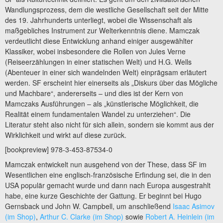
Wandlungsprozess, dem die westliche Gesellschaft seit der Mitte
des 19. Jahrhunderts unterliegt, wobei die Wissenschaft als
maßgebliches Instrument zur Welterkenntnis diene. Mamczak
verdeutlicht diese Entwicklung anhand einiger ausgewählter
Klassiker, wobei insbesondere die Rollen von Jules Verne
(Reiseerzählungen in einer statischen Welt) und H.G. Wells
(Abenteuer in einer sich wandelnden Welt) einprägsam erläutert
werden. SF erscheint hier einerseits als „Diskurs über das Mögliche
und Machbare“, andererseits – und dies ist der Kern von
Mamczaks Ausführungen – als „künstlerische Möglichkeit, die
Realität einem fundamentalen Wandel zu unterziehen“. Die
Literatur steht also nicht für sich allein, sondern sie kommt aus der
Wirklichkeit und wirkt auf diese zurück.
[bookpreview] 978-3-453-87534-0
Mamczak entwickelt nun ausgehend von der These, dass SF im
Wesentlichen eine englisch-französische Erfindung sei, die in den
USA populär gemacht wurde und dann nach Europa ausgestrahlt
habe, eine kurze Geschichte der Gattung. Er beginnt bei Hugo
Gernsback und John W. Campbell, um anschließend
Isaac Asimov
(im Shop)
,
Arthur C. Clarke (im Shop)
sowie
Robert A. Heinlein (im