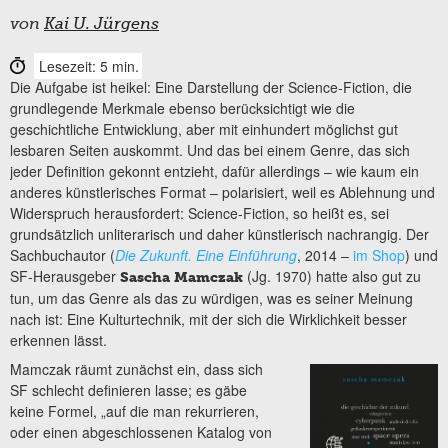
von
Kai U. Jürgens
Lesezeit: 5 min.
Die Aufgabe ist heikel: Eine Darstellung der Science-Fiction, die
grundlegende Merkmale ebenso berücksichtigt wie die
geschichtliche Entwicklung, aber mit einhundert möglichst gut
lesbaren Seiten auskommt. Und das bei einem Genre, das sich
jeder Definition gekonnt entzieht, dafür allerdings – wie kaum ein
anderes künstlerisches Format – polarisiert, weil es Ablehnung und
Widerspruch herausfordert: Science-Fiction, so heißt es, sei
grundsätzlich unliterarisch und daher künstlerisch nachrangig. Der
Sachbuchautor (
Die Zukunft. Eine Einführung
, 2014 –
im Shop
) und
SF-Herausgeber
(Jg. 1970) hatte also gut zu
Sascha Mamczak
tun, um das Genre als das zu würdigen, was es seiner Meinung
nach ist: Eine Kulturtechnik, mit der sich die Wirklichkeit besser
erkennen lässt.
Mamczak räumt zunächst ein, dass sich
SF schlecht definieren lasse; es gäbe
keine Formel, „auf die man rekurrieren,
oder einen abgeschlossenen Katalog von