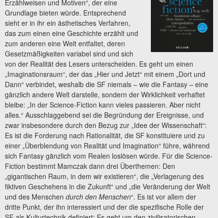
Erzählweisen und Motiven“, der eine
Grundlage bieten würde. Entsprechend
sieht er in ihr ein ästhetisches Verfahren,
das zum einen eine Geschichte erzählt und
zum anderen eine Welt entfaltet, deren
Gesetzmäßigkeiten variabel sind und sich
von der Realität des Lesers unterscheiden. Es geht um einen
„Imaginationsraum“, der das „Hier und Jetzt“ mit einem „Dort und
Dann“ verbindet, weshalb die SF niemals – wie die Fantasy – eine
gänzlich andere Welt darstelle, sondern der Wirklichkeit verhaftet
bleibe: „In der Science-Fiction kann vieles passieren. Aber nicht
alles.“ Ausschlaggebend sei die Begründung der Ereignisse, und
zwar insbesondere durch den Bezug zur „Idee der Wissenschaft“:
Es ist die Forderung nach Rationalität, die SF konstituiere und zu
einer „Überblendung von Realität und Imagination“ führe, während
sich Fantasy gänzlich vom Realen loslösen würde. Für die Science-
Fiction bestimmt Mamczak dann drei Überthemen: Den
„gigantischen Raum, in dem wir existieren“, die „Verlagerung des
fiktiven Geschehens in die Zukunft“ und „die Veränderung der Welt
und des Menschen
durch den Menschen
“. Es ist vor allem der
dritte Punkt, der ihn interessiert und der die spezifische Rolle der
SF als Kulturtechnik definiert: Es geht um den zivilisatorischen