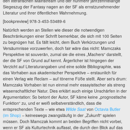
den literarischen Mainstream und der nunmehr jahrzehntelange
Siegeszug der Fantasy nagen an der SF als ernstzunehmender
Literatur und ihrer öffentlichen Wahrnehmung.
[bookpreview] 978-3-453-53489-6
Natürlich werden an Stellen wie dieser die notwendigen
Beschränkungen einer Schrift bemerkbar, die sich mit 100 Seiten
zu begnügen hat. Es fällt leicht, dem Buch Verkürzungen und
Versäumnisse vorzuwerfen, doch fair wäre das nicht: Mamczaks
Perspektive ist souverän, zumal sie die eines „Machers“ darstellt,
der die SF von Grund auf kennt. Ärgerlicher ist hingegen der
Verzicht auf Literaturangaben und eine solide Bibliographie, was
das Vorhaben aus akademischer Perspektive – erstaunlich für
einen Verlag wie Reclam – auf tönerne Füße stellt. Aber sei‘s drum:
Mamczaks Vorhaben ist nun einmal mehr essayistischer als streng
wissenschaftlicher Natur. Dies erklärt auch einige Unschärfen in der
Argumentation: So betont der Autor, SF käme keine „prognostische
Funktion“ zu, und er weiß selbstverständlich, dass die
entsprechenden Texte – wie etwa
Wilde Saat
von
Octavia Butler
(im Shop)
– keineswegs zwangsläufig in der „Zukunft“ spielen
müssen. Doch Mamczak kommt an beiden Begriffen nicht vorbei,
wenn er SF als Kulturtechnik auffasst, die durch den Blick auf das