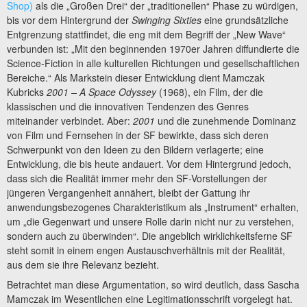
Shop)
als die „Großen Drei“ der „traditionellen“ Phase zu würdigen,
bis vor dem Hintergrund der
Swinging Sixties
eine grundsätzliche
Entgrenzung stattfindet, die eng mit dem Begriff der „New Wave“
verbunden ist: „Mit den beginnenden 1970er Jahren diffundierte die
Science-Fiction in alle kulturellen Richtungen und gesellschaftlichen
Bereiche.“ Als Markstein dieser Entwicklung dient Mamczak
Kubricks
2001 – A Space Odyssey
(1968), ein Film, der die
klassischen und die innovativen Tendenzen des Genres
miteinander verbindet. Aber:
2001
und die zunehmende Dominanz
von Film und Fernsehen in der SF bewirkte, dass sich deren
Schwerpunkt von den Ideen zu den Bildern verlagerte; eine
Entwicklung, die bis heute andauert. Vor dem Hintergrund jedoch,
dass sich die Realität immer mehr den SF-Vorstellungen der
jüngeren Vergangenheit annähert, bleibt der Gattung ihr
anwendungsbezogenes Charakteristikum als „Instrument“ erhalten,
um „die Gegenwart und unsere Rolle darin nicht nur zu verstehen,
sondern auch zu überwinden“. Die angeblich wirklichkeitsferne SF
steht somit in einem engen Austauschverhältnis mit der Realität,
aus dem sie ihre Relevanz bezieht.
Betrachtet man diese Argumentation, so wird deutlich, dass Sascha
Mamczak im Wesentlichen eine Legitimationsschrift vorgelegt hat.