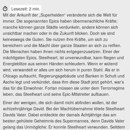
Lesezeit: 2 min.
Mit der Ankunft der „Superhelden“ veränderte sich die Welt für
immer. Die sogenannten Epics haben übermenschliche Kräfte;
manche können ganze Städte verdunkeln, andere können sich
unsichtbar machen oder in die Zukunft blicken. Doch sie sind
keineswegs die Guten. Sie nutzen ihre Kräfte, um sich zu
bereichern und die Macht über ganze Staaten an sich zu reißen.
Die Menschen haben ihnen nichts entgegenzusetzen. Einer der
mächtigsten Epics, Steelheart, ist unverwundbar, kann fliegen und
Energieblitze aus seinen Händen schleudern. Wenn er wütend
wird, verwandelt er alles um sich herum in puren Stahl. Als er in
Chicago auftaucht, Regierungsgebäude und Banken in Schutt und
Asche legt und verkündet, dass ihm diese Stadt jetzt gehört, war’s
das für die Einwohner. Fortan müssen sie unter dem Terrorregime
leben, das Steelheart und seine Epic-Mitstreiter aufbauen.
Einer der wenigen, die sich damit nicht abfinden wollen, ist der
achtzehnjährige David. Bei der Machtübernahme tötete Steelheart
Davids Vater. Dabei entdeckte der damals Achtjährige das am
besten gehütete Geheimnis des Supermannes, denn Davids Vater
gelang das Unmögliche: Er konnte Steelheart verwunden. Seitdem