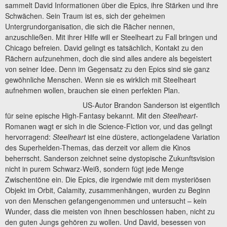
sammelt David Informationen über die Epics, ihre Stärken und ihre
Schwächen. Sein Traum ist es, sich der geheimen
Untergrundorganisation, die sich die Rächer nennen,
anzuschließen. Mit ihrer Hilfe will er Steelheart zu Fall bringen und
Chicago befreien. David gelingt es tatsächlich, Kontakt zu den
Rächern aufzunehmen, doch die sind alles andere als begeistert
von seiner Idee. Denn im Gegensatz zu den Epics sind sie ganz
gewöhnliche Menschen. Wenn sie es wirklich mit Steelheart
aufnehmen wollen, brauchen sie einen perfekten Plan.
US-Autor Brandon Sanderson ist eigentlich
für seine epische High-Fantasy bekannt. Mit den
Steelheart
-
Romanen wagt er sich in die Science-Fiction vor, und das gelingt
hervorragend:
Steelheart
ist eine düstere, actiongeladene Variation
des Superhelden-Themas, das derzeit vor allem die Kinos
beherrscht. Sanderson zeichnet seine dystopische Zukunftsvision
nicht in purem Schwarz-Weiß, sondern fügt jede Menge
Zwischentöne ein. Die Epics, die irgendwie mit dem mysteriösen
Objekt im Orbit, Calamity, zusammenhängen, wurden zu Beginn
von den Menschen gefangengenommen und untersucht – kein
Wunder, dass die meisten von ihnen beschlossen haben, nicht zu
den guten Jungs gehören zu wollen. Und David, besessen von