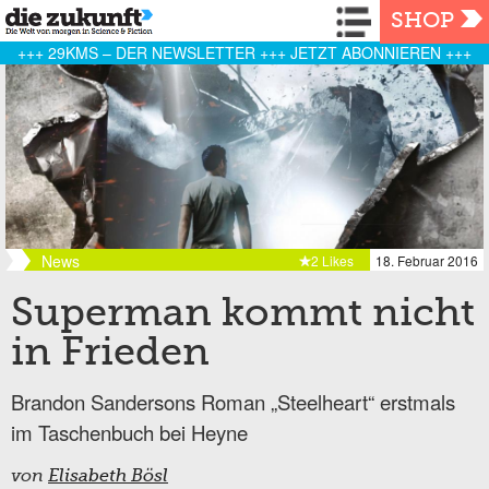
Navigation
SHOP
+++ 29KMS – DER NEWSLETTER +++ JETZT ABONNIEREN +++
News
2 Likes
18. Februar 2016
Superman kommt nicht
in Frieden
Brandon Sandersons Roman „Steelheart“ erstmals
im Taschenbuch bei Heyne
von
Elisabeth Bösl