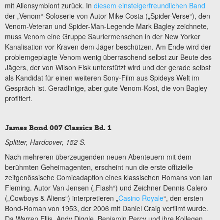
mit Aliensymbiont zurück. In
diesem einsteigerfreundlichen Band
der „Venom“-Soloserie von Autor Mike Costa („Spider-Verse“), den
Venom-Veteran und Spider-Man-Legende Mark Bagley zeichnete,
muss Venom eine Gruppe Sauriermenschen in der New Yorker
Kanalisation vor Kraven dem Jäger beschützen. Am Ende wird der
problemgeplagte Venom wenig überraschend selbst zur Beute des
Jägers, der von Wilson Fisk unterstützt wird und der gerade selbst
als Kandidat für einen weiteren Sony-Film aus Spideys Welt im
Gespräch ist. Geradlinige, aber gute Venom-Kost, die von Bagley
profitiert.
James Bond 007 Classics Bd. 1
Splitter, Hardcover, 152 S.
Nach mehreren überzeugenden neuen Abenteuern mit dem
berühmten Geheimagenten, erscheint nun die erste offizielle
zeitgenössische Comicadaption eines klassischen Romans von Ian
Fleming. Autor Van Jensen („Flash“) und Zeichner Dennis Calero
(„Cowboys & Aliens“) interpretieren „
Casino Royale
“, den ersten
Bond-Roman von 1953, der 2006 mit Daniel Craig verfilmt wurde.
Da Warren Ellis, Andy Diggle, Benjamin Percy und ihre Kollegen