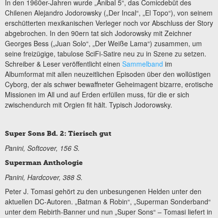
In den 1960er-Jahren wurde „Anibal 5“, das Comicdebüt des
Chilenen Alejandro Jodorowsky („Der Incal“, „El Topo“), von seinem
erschütterten mexikanischen Verleger noch vor Abschluss der Story
abgebrochen. In den 90ern tat sich Jodorowsky mit Zeichner
Georges Bess („Juan Solo“, „Der Weiße Lama“) zusammen, um
seine freizügige, tabulose SciFi-Satire neu zu in Szene zu setzen.
Schreiber & Leser veröffentlicht einen
Sammelband
im
Albumformat mit allen neuzeitlichen Episoden über den wollüstigen
Cyborg, der als schwer bewaffneter Geheimagent bizarre, erotische
Missionen im All und auf Erden erfüllen muss, für die er sich
zwischendurch mit Orgien fit hält. Typisch Jodorowsky.
Super Sons Bd. 2: Tierisch gut
Panini, Softcover, 156 S.
Superman Anthologie
Panini, Hardcover, 388 S.
Peter J. Tomasi gehört zu den unbesungenen Helden unter den
aktuellen DC-Autoren. „Batman & Robin“, „Superman Sonderband“
unter dem Rebirth-Banner und nun „Super Sons“ – Tomasi liefert in