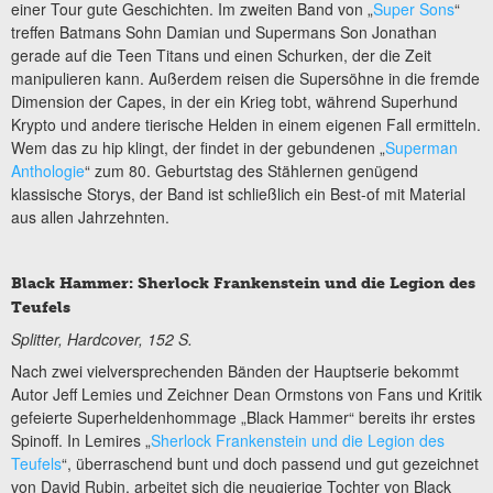
einer Tour gute Geschichten. Im zweiten Band von „
Super Sons
“
treffen Batmans Sohn Damian und Supermans Son Jonathan
gerade auf die Teen Titans und einen Schurken, der die Zeit
manipulieren kann. Außerdem reisen die Supersöhne in die fremde
Dimension der Capes, in der ein Krieg tobt, während Superhund
Krypto und andere tierische Helden in einem eigenen Fall ermitteln.
Wem das zu hip klingt, der findet in der gebundenen „
Superman
Anthologie
“ zum 80. Geburtstag des Stählernen genügend
klassische Storys, der Band ist schließlich ein Best-of mit Material
aus allen Jahrzehnten.
Black Hammer: Sherlock Frankenstein und die Legion des
Teufels
Splitter, Hardcover, 152 S.
Nach zwei vielversprechenden Bänden der Hauptserie bekommt
Autor Jeff Lemies und Zeichner Dean Ormstons von Fans und Kritik
gefeierte Superheldenhommage „Black Hammer“ bereits ihr erstes
Spinoff. In Lemires „
Sherlock Frankenstein und die Legion des
Teufels
“, überraschend bunt und doch passend und gut gezeichnet
von David Rubin, arbeitet sich die neugierige Tochter von Black