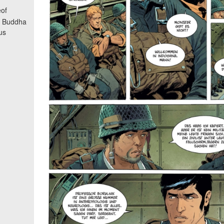
of
i Buddha
us