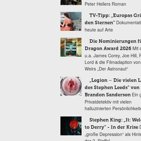
Peter Hellers Roman
TV-Tipp: „Europas Gri
Dokumentat
den Sternen“
heute auf Arte
Die Nominierungen f
Mit 
Dragon Award 2026
u.a. James Corey, Joe Hill, 
Lord & die Filmadaption vo
Weirs „Der Astronaut“
„Legion – Die vielen 
des Stephen Leeds“ von
Ein 
Brandon Sanderson
Privatdetektiv mit vielen
halluzinierten Persönlichkei
Stephen King: „It: We
to Derry“ - In der Krise
„große Depression“ als Hint
der 2. Staffel