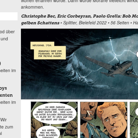
Ikonen erfahren würde. Dann würde Morane vielleicht wirkli
ankommen.
Christophe Bec, Eric Corbeyran, Paolo Grella: Bob M
• Splitter, Bielefeld 2022 • 56 Seiten • 
gelben Schattens
od über
 und
)
eiten im
oys
denten
eiten im
Wir
ete zum
i