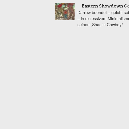
Ge
Eastern Showdown
Darrow beendet – gelobt se
– in exzessivem Minimalism
seinen „Shaolin Cowboy“