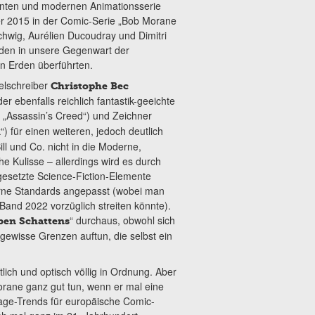
santen und modernen Animationsserie
r 2015 in der Comic-Serie „Bob Morane
hwig, Aurélien Ducoudray und Dimitri
den in unsere Gegenwart der
n Erden überführten.
ielschreiber
Christophe Bec
er ebenfalls reichlich fantastik-geeichte
, „Assassin’s Creed“) und Zeichner
) für einen weiteren, jedoch deutlich
l und Co. nicht in die Moderne,
he Kulisse – allerdings wird es durch
esetzte Science-Fiction-Elemente
erne Standards angepasst (wobei man
Band 2022 vorzüglich streiten könnte).
“ durchaus, obwohl sich
ben Schattens
gewisse Grenzen auftun, die selbst ein
lich und optisch völlig in Ordnung. Aber
rane ganz gut tun, wenn er mal eine
age-Trends für europäische Comic-