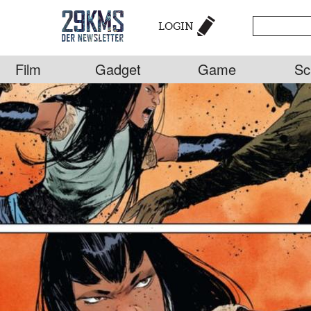
LOGIN
Film
Gadget
Game
Sc