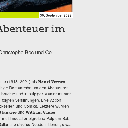
30. September 2022
Abenteuer im
Christophe Bec und Co.
isme (1918–2021) als
Henri Vernes
achige Romanreihe um den Abenteurer,
e brachte und in pulpiger Manier munter
s folgten Verfilmungen, Live-Action-
ickserien und Comics. Letztere
wurden
und
ttanasio
William Vance
er multimedial erfolgreiche Pulp um Bob
Ballantine diverse Neudefinitionen, etwa