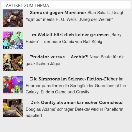
ARTIKEL ZUM THEMA
Stan Sakais „Usagi
Samurai gegen Marsianer
Yojimbo“ meets H. G. Wells' „Krieg der Welten“
„Barry
Im Weltall hört dich keiner grunzen
Hoden“ – der neue Comic von Ralf König
Neue Beute für die
Predator versus … Archie?!
galaktischen Jäger
Im
Die Simpsons im Science-Fiction-Fieber
Februar parodieren die Springfielder Guardians of the
Galaxy, Enders Game und Gravity
Dirk Gently als amerikanischer Comicheld
Douglas Adams’ schräger Detektiv wird in Panelform
adaptiert