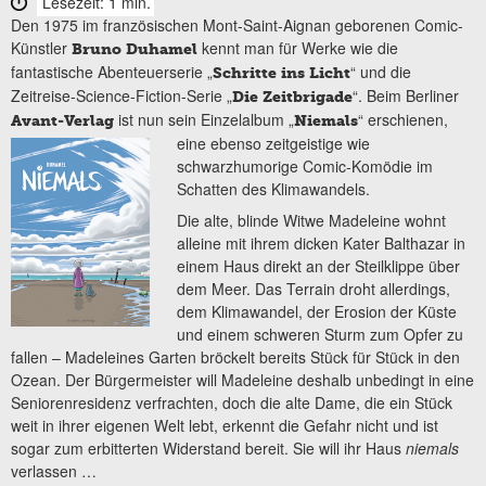
Lesezeit: 1 min.
Den 1975 im französischen Mont-Saint-Aignan geborenen Comic-
Künstler
kennt man für Werke wie die
Bruno
Duhamel
fantastische Abenteuerserie „
“ und die
Schritte ins Licht
Zeitreise-Science-Fiction-Serie „
“. Beim Berliner
Die Zeitbrigade
ist nun sein Einzelalbum „
“ erschienen,
Avant-Verlag
Niemals
eine ebenso zeitgeistige
wie
schwarzhumorige Comic-Komödie im
Schatten des Klimawandels.
Die alte, blinde Witwe Madeleine wohnt
alleine mit ihrem dicken Kater Balthazar in
einem Haus direkt an der Steilklippe über
dem Meer. Das Terrain droht allerdings,
dem Klimawandel, der Erosion der Küste
und einem schweren Sturm zum Opfer zu
fallen – Madeleines Garten bröckelt bereits Stück für Stück in den
Ozean. Der Bürgermeister will Madeleine deshalb unbedingt in eine
Seniorenresidenz verfrachten, doch die alte Dame, die ein Stück
weit in ihrer eigenen Welt lebt, erkennt die Gefahr nicht und ist
sogar zum erbitterten Widerstand bereit. Sie will ihr Haus
niemals
verlassen …