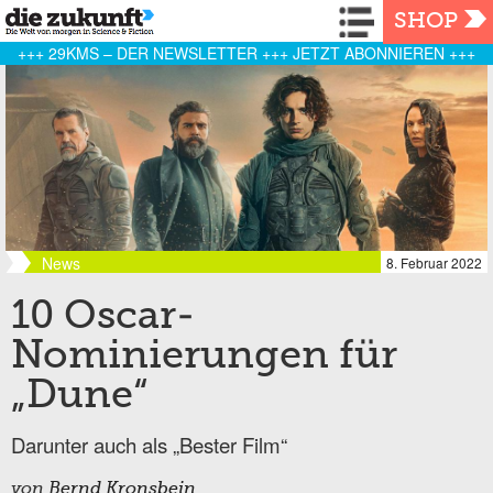
Navigation
SHOP
+++ 29KMS – DER NEWSLETTER +++ JETZT ABONNIEREN +++
News
8. Februar 2022
10 Oscar-
Nominierungen für
„Dune“
Darunter auch als „Bester Film“
von
Bernd Kronsbein