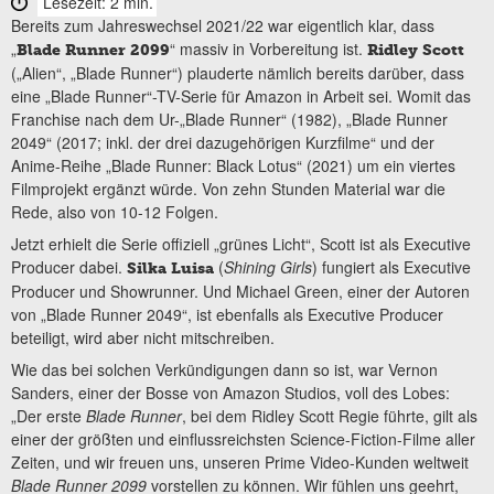
Lesezeit: 2 min.
Bereits zum Jahreswechsel 2021/22 war eigentlich klar, dass
„
“ massiv in Vorbereitung ist.
Blade Runner 2099
Ridley Scott
(„Alien“, „Blade Runner“) plauderte nämlich bereits darüber, dass
eine „Blade Runner“-TV-Serie für Amazon in Arbeit sei. Womit das
Franchise nach dem Ur-„Blade Runner“ (1982), „Blade Runner
2049“ (2017; inkl. der drei dazugehörigen Kurzfilme“ und der
Anime-Reihe „Blade Runner: Black Lotus“ (2021) um ein viertes
Filmprojekt ergänzt würde. Von zehn Stunden Material war die
Rede, also von 10-12 Folgen.
Jetzt erhielt die Serie offiziell „grünes Licht“, Scott ist als Executive
Producer dabei.
(
Shining Girls
) fungiert als Executive
Silka Luisa
Producer und Showrunner. Und Michael Green, einer der Autoren
von „Blade Runner 2049“, ist ebenfalls als Executive Producer
beteiligt, wird aber nicht mitschreiben.
Wie das bei solchen Verkündigungen dann so ist, war Vernon
Sanders, einer der Bosse von Amazon Studios, voll des Lobes:
„Der erste
Blade Runner
, bei dem Ridley Scott Regie führte, gilt als
einer der größten und einflussreichsten Science-Fiction-Filme aller
Zeiten, und wir freuen uns, unseren Prime Video-Kunden weltweit
Blade Runner 2099
vorstellen zu können. Wir fühlen uns geehrt,