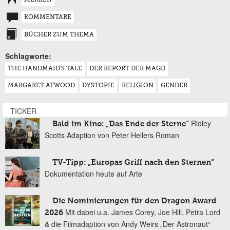
KOMMENTARE
BÜCHER ZUM THEMA
Schlagworte:
THE HANDMAID'S TALE
DER REPORT DER MAGD
MARGARET ATWOOD
DYSTOPIE
RELIGION
GENDER
TICKER
Ridley
Bald im Kino: „Das Ende der Sterne“
Scotts Adaption von Peter Hellers Roman
TV-Tipp: „Europas Griff nach den Sternen“
Dokumentation heute auf Arte
Die Nominierungen für den Dragon Award
Mit dabei u.a. James Corey, Joe Hill, Petra Lord
2026
& die Filmadaption von Andy Weirs „Der Astronaut“