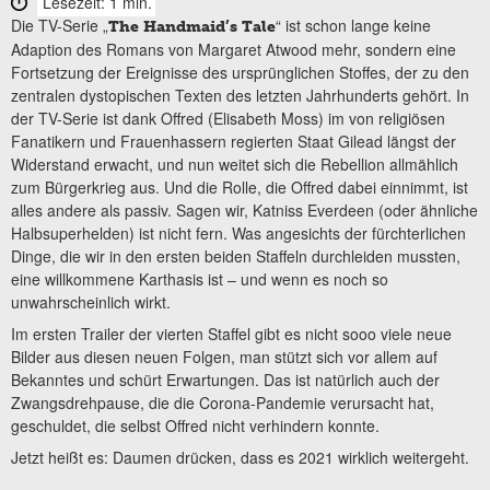
Lesezeit: 1 min.
Die TV-Serie „
“ ist schon lange keine
The Handmaid’s Tale
Adaption des Romans von Margaret Atwood mehr, sondern eine
Fortsetzung der Ereignisse des ursprünglichen Stoffes, der zu den
zentralen dystopischen Texten des letzten Jahrhunderts gehört. In
der TV-Serie ist dank Offred (Elisabeth Moss) im von religiösen
Fanatikern und Frauenhassern regierten Staat Gilead längst der
Widerstand erwacht, und nun weitet sich die Rebellion allmählich
zum Bürgerkrieg aus. Und die Rolle, die Offred dabei einnimmt, ist
alles andere als passiv. Sagen wir, Katniss Everdeen (oder ähnliche
Halbsuperhelden) ist nicht fern. Was angesichts der fürchterlichen
Dinge, die wir in den ersten beiden Staffeln durchleiden mussten,
eine willkommene Karthasis ist – und wenn es noch so
unwahrscheinlich wirkt.
Im ersten Trailer der vierten Staffel gibt es nicht sooo viele neue
Bilder aus diesen neuen Folgen, man stützt sich vor allem auf
Bekanntes und schürt Erwartungen. Das ist natürlich auch der
Zwangsdrehpause, die die Corona-Pandemie verursacht hat,
geschuldet, die selbst Offred nicht verhindern konnte.
Jetzt heißt es: Daumen drücken, dass es 2021 wirklich weitergeht.