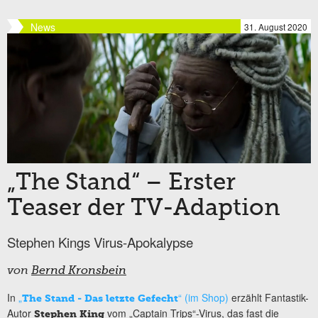
News
31. August 2020
„The Stand“ – Erster
Teaser der TV-Adaption
Stephen Kings Virus-Apokalypse
von
Bernd Kronsbein
In
„
“ (im Shop)
erzählt Fantastik-
The Stand - Das letzte Gefecht
Autor
vom „Captain Trips“-Virus, das fast die
Stephen King