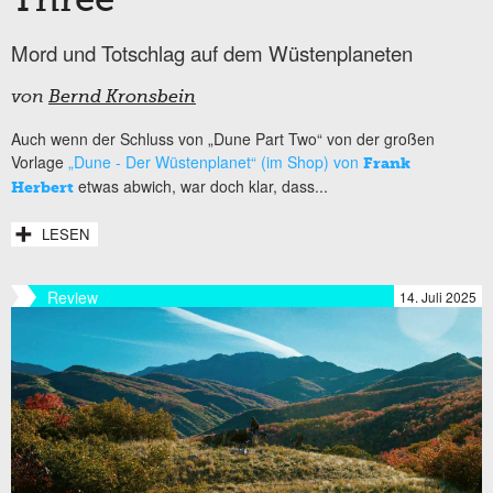
Three“
Mord und Totschlag auf dem Wüstenplaneten
von
Bernd Kronsbein
Auch wenn der Schluss von „Dune Part Two“ von der großen
Vorlage
„Dune - Der Wüstenplanet“ (im Shop) von
Frank
etwas abwich, war doch klar, dass...
Herbert
LESEN
Review
14. Juli 2025