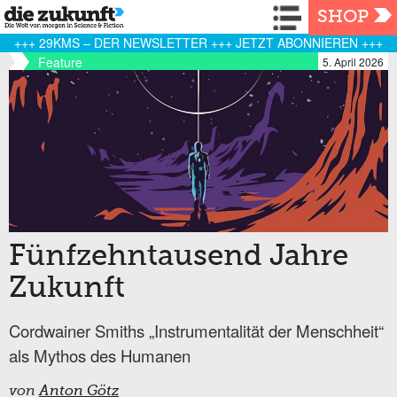
Navigation
SHOP
+++ 29KMS – DER NEWSLETTER +++ JETZT ABONNIEREN +++
Feature
5. April 2026
Fünfzehntausend Jahre
Zukunft
Cordwainer Smiths „Instrumentalität der Menschheit“
als Mythos des Humanen
von
Anton Götz