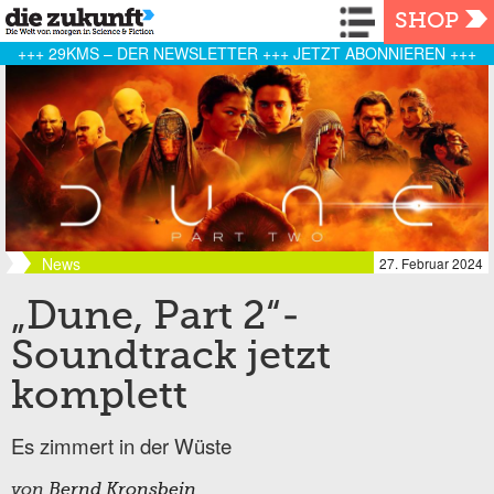
Navigation
SHOP
+++ 29KMS – DER NEWSLETTER +++ JETZT ABONNIEREN +++
News
27. Februar 2024
„Dune, Part 2“-
Soundtrack jetzt
komplett
Es zimmert in der Wüste
von
Bernd Kronsbein