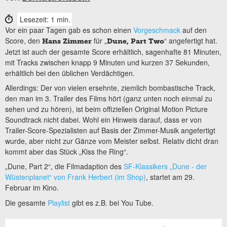
Lesezeit: 1 min.
Vor ein paar Tagen gab es schon einen
Vorgeschmack
auf den
Score, den
für „
“ angefertigt hat.
Hans Zimmer
Dune, Part Two
Jetzt ist auch der gesamte Score erhältlich, sagenhafte 81 Minuten,
mit Tracks zwischen knapp 9 Minuten und kurzen 37 Sekunden,
erhältlich bei den üblichen Verdächtigen.
Allerdings: Der von vielen ersehnte, ziemlich bombastische Track,
den man im 3. Trailer des Films hört (ganz unten noch einmal zu
sehen und zu hören), ist beim offiziellen Original Motion Picture
Soundtrack nicht dabei. Wohl ein Hinweis darauf, dass er von
Trailer-Score-Spezialisten auf Basis der Zimmer-Musik angefertigt
wurde, aber nicht zur Gänze vom Meister selbst. Relativ dicht dran
kommt aber das Stück „Kiss the Ring“.
„Dune, Part 2“, die Filmadaption des
SF-Klassikers „Dune - der
Wüstenplanet“ von Frank Herbert (im Shop)
, startet am 29.
Februar im Kino.
Die gesamte
Playlist
gibt es z.B. bei You Tube.