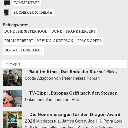
KOMMENTARE
BÜCHER ZUM THEMA
Schlagworte:
DUNE THE SISTERHOOD
DUNE
FRANK HERBERT
BRIAN HERBERT
KEVIN J. ANDERSON
SPACE OPERA
DER WÜSTENPLANET
TICKER
Ridley
Bald im Kino: „Das Ende der Sterne“
Scotts Adaption von Peter Hellers Roman
TV-Tipp: „Europas Griff nach den Sternen“
Dokumentation heute auf Arte
Die Nominierungen für den Dragon Award
Mit dabei u.a. James Corey, Joe Hill, Petra Lord
2026
& die Filmadaption von Andy Weirs „Der Astronaut“