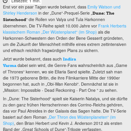
Lesezeit: 1 min.
Erst vor ein paar Tagen wurde bekannt, dass
Emily Watson und
Shirley Henderson
in der „Dune“-Prequel-Serie „
Dune: The
“ die Rollen von Valya und Tula Harkonnen
Sisterhood
übernehmen. Die TV-Reihe spielt 10.000 Jahre vor
Frank Herberts
klassischem Roman „Der Wüstenplanet“ (im Shop)
als die
Harkonnen-Schwestern den Orden der Bene Gesserit gründeten,
um die Zukunft der Menschheit mithilfe eines extrem zeitintensiven
und ethisch reichlich fragwürdigen Plans zu sichern.
Jetzt wurde bekannt, dass auch
Indira
dabei sein wird, die Genre-Fans wahrscheinlich aus „Game
Varma
of Thrones“ kennen, wo sie Ellaria Sand spielte. Zuletzt sah man
die 1973 geborene Britin, die ihre Filmkarriere Mitte der 1990er
begonnen hat, auch in „Obi-Wan Kenobi“. Demnächst ist sie in
„Mission: Impossible - Dead Reckoning - Part One “ zu sehen.
In „Dune: The Sisterhood“ spielt sie Kaiserin Natalya, und sie dürfte
zu den ganz frühen Herrscherinnen des Corrino-Reichs gehören,
das vor Paul Atreides in der Galaxis das Sagen hatte. Die TV-Serie
basiert auf dem Roman
„Der Thron des Wüstenplaneten“ (im
Shop)
, den Brian Herbert und Kevin J. Anderson 2012 als ersten
Band der „Great Schools of Dune“-Trilogie verfassten.