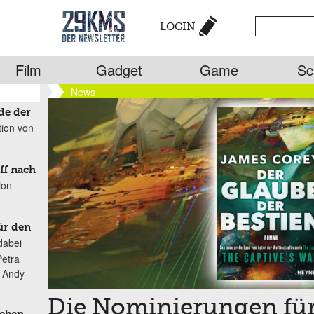
LOGIN
Film
Gadget
Game
Sc
News
de der
tion von
ff nach
ion
ür den
dabei
Petra
n Andy
Die Nominierungen fü