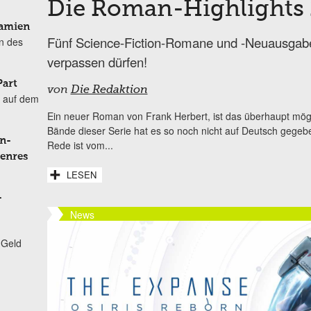
Die Roman-Highlights
Damien
Fünf Science-Fiction-Romane und -Neuausgaben
n des
verpassen dürfen!
Part
von
Die Redaktion
 auf dem
Ein neuer Roman von Frank Herbert, ist das überhaupt möglic
Bände dieser Serie hat es so noch nicht auf Deutsch gegebe
n-
Rede ist vom...
Genres
LESEN
-
News
 Geld