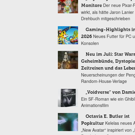
Der neue Pixar-
Monitore
wirkt, als hätte Jaron Lanie
Drehbuch mitgeschrieben
Gaming-Highlights im
Neues Futter für PC 
2026
Konsolen
Neu im Juli: Star Wars
Geheimbünde, Dystopien
Zeitreisen und das Lebe
Neuerscheinungen der Peng
Random-House-Verlage
„Voidverse“ von Dami
Ein SF-Roman wie ein Ghibl
Animationsfilm
Octavia E. Butler ist
Kelelas neues 
Popkultur
„New Avatar“ inspiriert von 