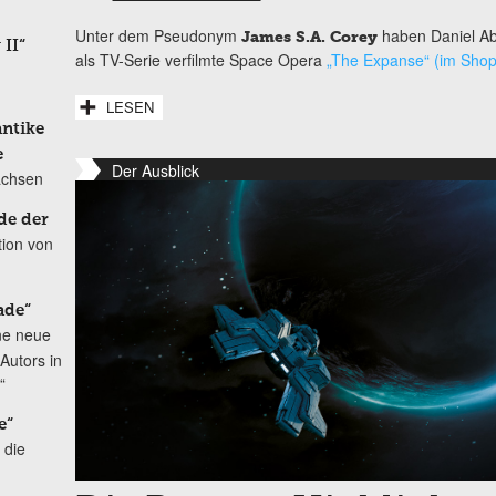
Unter dem Pseudonym
haben Daniel Ab
James S.A. Corey
 II“
als TV-Serie verfilmte Space Opera
„The Expanse“ (im Shop
LESEN
antike
e
Der Ausblick
achsen
de der
tion von
ade“
ne neue
Autors in
“
e“
 die