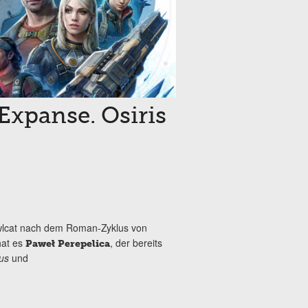
 Expanse. Osiris
cat nach dem Roman-Zyklus von
hat es
, der bereits
Paweł Perepelica
ous
und