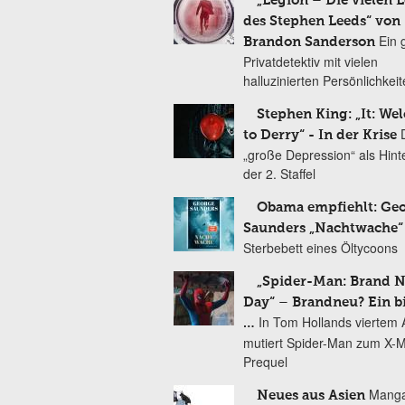
„Legion – Die vielen 
des Stephen Leeds“ von
Ein 
Brandon Sanderson
Privatdetektiv mit vielen
halluzinierten Persönlichkei
Stephen King: „It: We
to Derry“ - In der Krise
„große Depression“ als Hint
der 2. Staffel
Obama empfiehlt: Ge
Saunders „Nachtwache“
Sterbebett eines Öltycoons
„Spider-Man: Brand 
Day“ – Brandneu? Ein b
In Tom Hollands viertem Au
…
mutiert Spider-Man zum X-
Prequel
Manga
Neues aus Asien