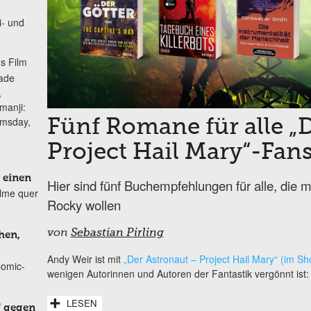
i- und
s Film
lade
,
manji:
omsday,
Fünf Romane für alle „
Project Hail Mary“-Fan
 einen
Hier sind fünf Buchempfehlungen für alle, die
ilme quer
Rocky wollen
von
Sebastian Pirling
hen,
Andy Weir ist mit
„Der Astronaut – Project Hail Mary“ (im Sh
Comic-
wenigen Autorinnen und Autoren der Fantastik vergönnt ist: s
LESEN
f gegen