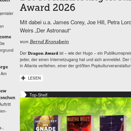
Leben
Award 2026
genialer
Mit dabei u.a. James Corey, Joe Hill, Petra Lo
ten
Weirs „Der Astronaut“
lcome
von
Bernd Kronsbein
Die
ergrund
Der
ist – wie der Hugo – ein Publikumsprei
Dragon Award
jeder, der einen Internetzugang hat und sich anmeldet. De
in Atlanta verliehen, einer der größten Popkulturveranstaltu
orge
Am
LESEN
New
Top-Shelf
isschen
ftritt
Men-
-,