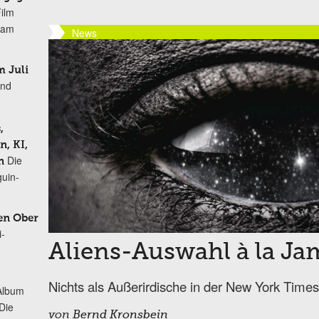
Film
r am
News
 Juli
und
,
, KI,
Die
n
uin-
en Ober
i-
Aliens-Auswahl à la Ja
Nichts als Außerirdische in der New York Times
Album
„Die
von
Bernd Kronsbein