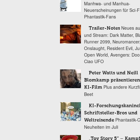
Manhwa- und Manhua-
Neuerscheinungen für Sci-F
Phantastik-Fans
Neues au
Trailer-Notes
und Stream: Dark Matter, B
Runner 2099, Neuromancer
Onslaught, Resident Evil, Ju
Open World, Avengers: Do
Ciao UFO
Peter Watts und Neill
Blomkamp präsentieren
Plus andere Kurzf
KI-Film
Beet
KI-Forschungskaninc
Schriftsteller-Bros und
Phantastik-
Weltreisende
Neuheiten im Juli
„Toy Story 5“ – Kamp