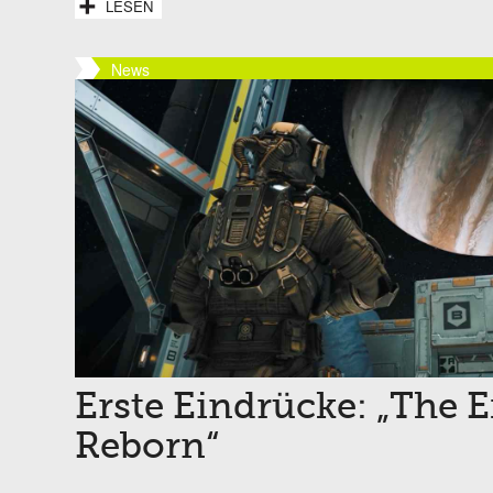
LESEN
News
Erste Eindrücke: „The E
Reborn“