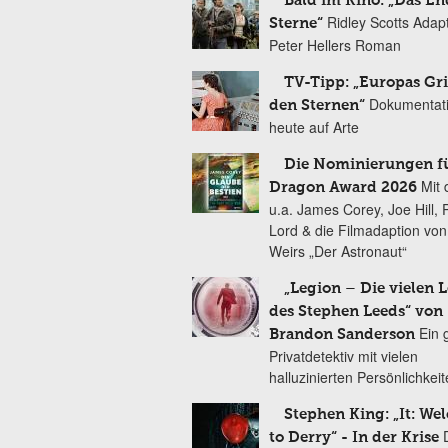
Bald im Kino: „Das En
Ridley Scotts Adap
Sterne“
Peter Hellers Roman
TV-Tipp: „Europas Gri
Dokumentat
den Sternen“
heute auf Arte
Die Nominierungen f
Mit 
Dragon Award 2026
u.a. James Corey, Joe Hill, 
Lord & die Filmadaption vo
Weirs „Der Astronaut“
„Legion – Die vielen 
des Stephen Leeds“ von
Ein 
Brandon Sanderson
Privatdetektiv mit vielen
halluzinierten Persönlichkei
Stephen King: „It: We
to Derry“ - In der Krise