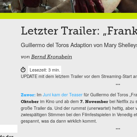
Letzter Trailer: „Fran
Guillermo del Toros Adaption von Mary Shelley
von
Bernd Kronsbein
Lesezeit: 3 min.
UPDATE mit dem letztem Trailer vor dem Streaming-Start a
***
Im
Juni kam der Teaser
für Guillermo del Toros „Fr
Zuvor:
im Kino und ab dem
bei Netflix zu 
Oktober
7. November
große Trailer da. Und der rummst (unerwartet) heftig, aber v
zwiespältigen Stimmen bei den Filmfestspielen in Venedig e
gespannt, was da dann wirklich kommt.
***