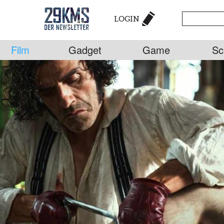
LOGIN
Film
Gadget
Game
Sc