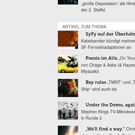
„große Depression“ als Hint
der 2. Staffel
ARTIKEL ZUM THEMA
SyFy auf der Überhol
Kabelsender kündigt mehre
SF-Fernsehadaptionen an
„On You
Poesie im Alfa
von Chage & Aska (& Haya
Miyazaki)
„TMNT“ und „T
Bay rules
Ship“ sind auch da
Under the Dome, agai
Stephen Kings TV-Mikrokos
in Runde 2
Chri
„We'll find a way.“