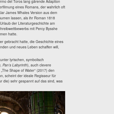
ermo del Toros lang gärende Adaption
rfilmung eines Romans, der wahrlich oft
d klar James Whales Version aus dem
träumen lassen, als ihr Roman 1818
Urlaub der Literaturgeschichte am
chreibwettbewerbs mit Percy Bysshe
mmen hatte.
er gebracht hatte, die Geschichte eines
inden und neues Leben schaffen will,
tunter lyrischen, symbolisch
, Pan’s Labyrinth
), auch clevere
r „The Shape of Water“ (2017) den
 scheint der ideale Regisseur für
ur die) sehr gespannt auf das sind, was