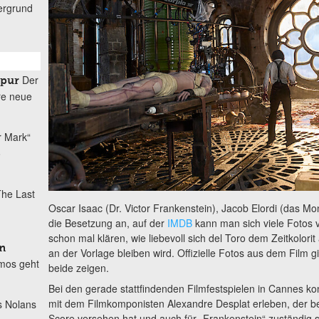
ergrund
Der
spur
re neue
r Mark“
o
he Last
Oscar Isaac (Dr. Victor Frankenstein), Jacob Elordi (das Mo
die Besetzung an, auf der
IMDB
kann man sich viele Fotos 
schon mal klären, wie liebevoll sich del Toro dem Zeitkolo
n
an der Vorlage bleiben wird. Offizielle Fotos aus dem Film gi
mos geht
beide zeigen.
Bei den gerade stattfindenden Filmfestspielen in Cannes k
mit dem Filmkomponisten Alexandre Desplat erleben, der be
s Nolans
Score versehen hat und auch für „Frankenstein“ zuständig s