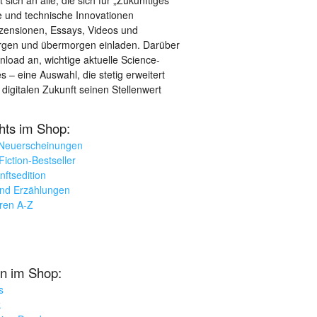
sich an alle, die sich für „Zukünftiges“
le und technische Innovationen
ezensionen, Essays, Videos und
orgen und übermorgen einladen. Darüber
load an, wichtige aktuelle Science-
– eine Auswahl, die stetig erweitert
 digitalen Zukunft seinen Stellenwert
ghts im Shop:
 Neuerscheinungen
iction-Bestseller
nftsedition
und Erzählungen
oren A-Z
n im Shop:
s
k