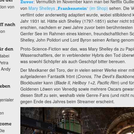
de der
: Vermutlich im November kann man bei Netflix Guill
Zuvor
tion von
von
Mary Shelleys „
“ (im Shop)
sehen. Die Ve
Frankenstein
verfilmt oder anderweitig adaptiert wurde, wobei stilbilden
Jahr 1931 ist. Hätte sich Shelley (1797-1851) sicher nicht 
ff nach
erschien, nachdem er zwei Jahre zuvor beim berühmtesten 
ion
Genfer See im Rahmen eines kleinen, freundschaftlichen S
Shelley, John Polidori und Lord Byron seinen Anfang geno
Proto-Science-Fiction war das, was Mary Shelley da zu Papi
ür den
Wissenschaftlers, der in verblendeter Hybris den Tod überw
dabei
was sowohl Schöpfer als auch Geschöpf bitter bereuen.
Petra
n Andy
Der Mexikaner del Toro, der in vielen seiner Werke einer mi
aufgeladenen Fantastik frönt (
Cronos, The Devil’s Backbone
Blockbuster kann (
Blade II, Hellboy 1+2, Pacific Rim
) und fü
Leben
Goldenen Löwen von Venedig sowie mehrere Oscars gewann,
diesen Stoff zu sein, weshalb viele Genre-Fans (und nicht n
genialer
gegen Ende des Jahres beim Streamer erscheint.
ten
lcome
Die