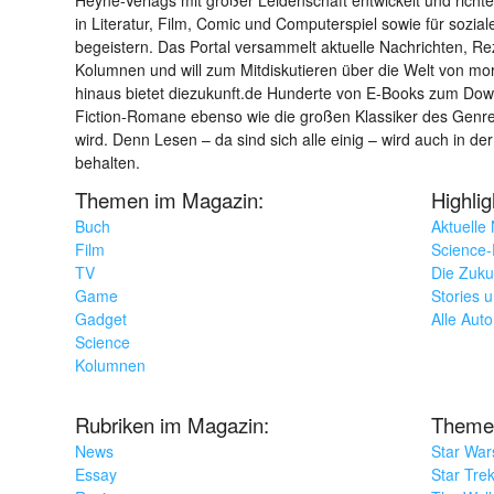
Heyne-Verlags mit großer Leidenschaft entwickelt und richtet 
in Literatur, Film, Comic und Computerspiel sowie für sozia
begeistern. Das Portal versammelt aktuelle Nachrichten, R
Kolumnen und will zum Mitdiskutieren über die Welt von m
hinaus bietet diezukunft.de Hunderte von E-Books zum Down
Fiction-Romane ebenso wie die großen Klassiker des Genres 
wird. Denn Lesen – da sind sich alle einig – wird auch in der
behalten.
Themen im Magazin:
Highli
Buch
Aktuelle
Film
Science-F
TV
Die Zuku
Game
Stories 
Gadget
Alle Aut
Science
Kolumnen
Rubriken im Magazin:
Theme
News
Star War
Essay
Star Tre