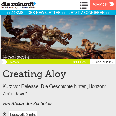
Navigation
SHOP
+++ 29KMS – DER NEWSLETTER +++ JETZT ABONNIEREN +++
News
1 Likes
6. Februar 2017
Creating Aloy
Kurz vor Release: Die Geschichte hinter „Horizon:
Zero Dawn“
von
Alexander Schlicker
Lesezeit: 2 min.