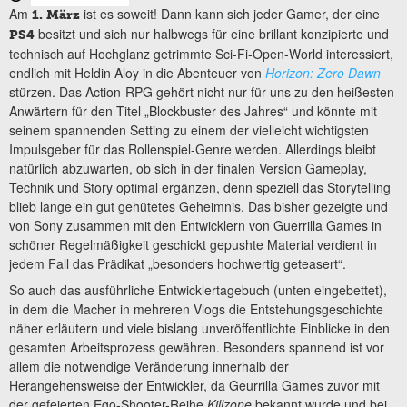
Am
ist es soweit! Dann kann sich jeder Gamer, der eine
1. März
besitzt und sich nur halbwegs für eine brillant konzipierte und
PS4
technisch auf Hochglanz getrimmte Sci-Fi-Open-World interessiert,
endlich mit Heldin Aloy in die Abenteuer von
Horizon: Zero Dawn
stürzen. Das Action-RPG gehört nicht nur für uns zu den heißesten
Anwärtern für den Titel „Blockbuster des Jahres“ und könnte mit
seinem spannenden Setting zu einem der vielleicht wichtigsten
Impulsgeber für das Rollenspiel-Genre werden. Allerdings bleibt
natürlich abzuwarten, ob sich in der finalen Version Gameplay,
Technik und Story optimal ergänzen, denn speziell das Storytelling
blieb lange ein gut gehütetes Geheimnis. Das bisher gezeigte und
von Sony zusammen mit den Entwicklern von Guerrilla Games in
schöner Regelmäßigkeit geschickt gepushte Material verdient in
jedem Fall das Prädikat „besonders hochwertig geteasert“.
So auch das ausführliche Entwicklertagebuch (unten eingebettet),
in dem die Macher in mehreren Vlogs die Entstehungsgeschichte
näher erläutern und viele bislang unveröffentlichte Einblicke in den
gesamten Arbeitsprozess gewähren. Besonders spannend ist vor
allem die notwendige Veränderung innerhalb der
Herangehensweise der Entwickler, da Geurrilla Games zuvor mit
der gefeierten Ego-Shooter-Reihe
Killzone
bekannt wurde und bei