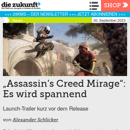
Navigation
SHOP
+++ 29KMS – DER NEWSLETTER +++ JETZT ABONNIEREN +++
News
30. September 2023
„Assassin’s Creed Mirage“:
Es wird spannend
Launch-Trailer kurz vor dem Release
von
Alexander Schlicker