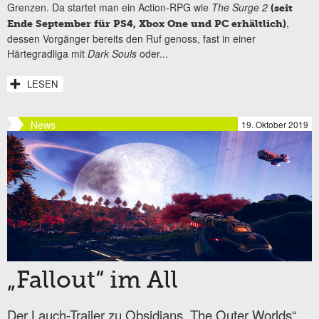
Grenzen. Da startet man ein Action-RPG wie
The Surge 2
(seit
,
Ende September für PS4, Xbox One und PC erhältlich)
dessen Vorgänger bereits den Ruf genoss, fast in einer
Härtegradliga mit
Dark Souls
oder...
LESEN
News
19. Oktober 2019
„Fallout“ im All
Der Lauch-Trailer zu Obsidians „The Outer Worlds“