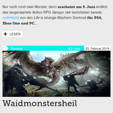
Nur noch rund zwei Monate, dann
endlich
erscheint am 5. Juni
das langerwartete Action-RPG
Vampyr
(wir berichteten bereits
mehrfach
) von den
Life is strange
-Machern Dontnod
für PS4,
...
Xbox One und PC
LESEN
Review
3 Likes
25. Februar 2018
Waidmonstersheil