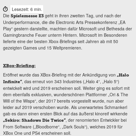
Lesezeit: 6 min.
Die
geht in ihren zweiten Tag, und nach der
Spielemesse E3
Underperformance, die die Electronic Arts Pressekonferenz „EA
Play“ gestern darstellte, machten dafür Microsoft und Bethesda der
Gamingbranche Feuer unterm Hintern. Microsoft im Besonderen
lieferte eine der besten Xbox-Briefings seit Jahren ab mit 50
gezeigten Games und 15 Weltpremieren.
XBox-Briefing:
Eröffnet wurde das XBox-Briefing mit der Ankündigung von
„Halo
, das erneut von 343 Industries („Halo 4“, „Halo 5“)
Infinite“
entwickelt wird und 2019 erscheinen soll. Weiter ging es sofort mit
dem ebenfalls exklusiven, wunderschönen Plattformer „Ori & The
Will of the Wisps“, der 2017 bereits vorgestellt wurde, nun aber
leider auf 2019 verschoben wurde. Als unerwartetes Schmankerl
gab es dann einen ersten Blick auf das äußerst kinoreif wirkende
, der renomierten Entwickler bei
„Sekiro: Shadows Die Twice“
From Software („Bloodborne“, „Dark Souls“), welches 2019 für
XBox One und PS4 erscheinen soll.