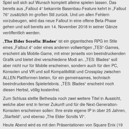
Spiel soll sich auf Wunsch komplett alleine spielen lassen. Das
bereits aus „Fallout 4“ bekannte Basenbau-Feature kehrt in „Fallout
76“ zusätzlich im großen Stil zurück. Und um allen Fehlern
vorzubeugen, wird das neue Fallout in eine offene Beta-Phase
gehen und soll bereits am 14. November 2018 in seiner Gänze
veröffentlich werden.
„
“ ist ein gigantisches RPG im Stile
The Elder Scrolls: Blades
eines „Fallout 4“ oder eines anderen vollwertigen „TES“-Games,
erscheint als Mobile-Game, mit einer jenseits von beeindruckenden
Grafik und bietet drei verschiedene Modi an. „TES: Blades“ soll
aber nicht nur für Mobile erscheinen, sondern auch für den PC,
Konsolen und VR und soll Kompatibilität und Crossplay zwischen
ALLEN Plattformen bieten, für ein gemeinsames, technisch
beeindruckendes Spielerlebnis. „TES: Blades“ erscheint noch
diesen Herbst, völlig kostenfrei.
Zum Schluss stellte Bethesda noch zwei weitere Titel in Aussicht,
welche aber erst in ferner Zukunft und für die Next-Generation-
Konsolen erscheinen sollen: Ihre erste eigene IP in über 25 Jahren,
„Starfield“, und ebenso „The Elder Scrolls VI“.
Heute Abend wird es mit den Präsentationen von Square Enix (19