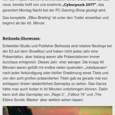
neue, bereits heiß von uns ersehnte
, das
„Cyberpunk 2077“
garantiert Montag Nacht bei der PC-Gaming-Show gezeigt wird.
Das komplette „XBox-Briefing“ ist unter den Trailer einsehbar und
beginnt ab der 60. Minute.
Bethesda-Showcase:
Entwickler-Studio und Publisher Bethesda sind relative Neulinge bei
der E3 auf dem Showfloor und haben nicht jedes Jahr eine
Präsentation, aber bislang waren alle Präsentationen immer
durchaus erfolgreich. Dieses Jahr: eher weniger. Die knapp 90
Minuten waren gefüllt mit endlos vielen qualvollen „Jubelpausen“
nach jeder Ankündigung oder bloßer Erwähnung eines Titels und
von den acht großen präsentierten Titeln gab es gerade mal von
schlappen dreien tatsächliches Gameplay zu sehen. Das Ganze
hätte man auch locker in 30 Minuten unterbringen können. Dafür
kann sich das Gameplay von „Rage 2“, „Fallout 76“ und „The
Elders Scrolls: Blades“ aber wirklich sehen lassen.