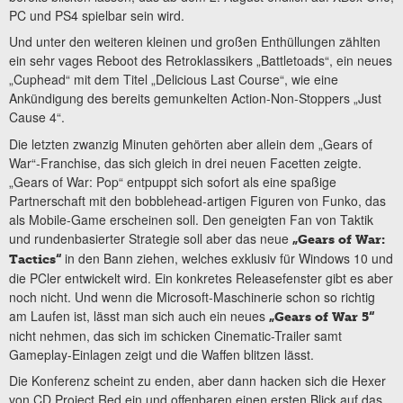
PC und PS4 spielbar sein wird.
Und unter den weiteren kleinen und großen Enthüllungen zählten
ein sehr vages Reboot des Retroklassikers „Battletoads“, ein neues
„Cuphead“ mit dem Titel „Delicious Last Course“, wie eine
Ankündigung des bereits gemunkelten Action-Non-Stoppers „Just
Cause 4“.
Die letzten zwanzig Minuten gehörten aber allein dem „Gears of
War“-Franchise, das sich gleich in drei neuen Facetten zeigte.
„Gears of War: Pop“ entpuppt sich sofort als eine spaßige
Partnerschaft mit den bobblehead-artigen Figuren von Funko, das
als Mobile-Game erscheinen soll. Den geneigten Fan von Taktik
und rundenbasierter Strategie soll aber das neue
„Gears of War:
in den Bann ziehen, welches exklusiv für Windows 10 und
Tactics“
die PCler entwickelt wird. Ein konkretes Releasefenster gibt es aber
noch nicht. Und wenn die Microsoft-Maschinerie schon so richtig
am Laufen ist, lässt man sich auch ein neues
„Gears of War 5“
nicht nehmen, das sich im schicken Cinematic-Trailer samt
Gameplay-Einlagen zeigt und die Waffen blitzen lässt.
Die Konferenz scheint zu enden, aber dann hacken sich die Hexer
von CD Project Red ein und offenbaren einen ersten Blick auf das