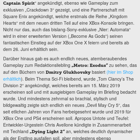
“ angekündigt, ebenso wie Gameplay zum
Captain Spirit
exklusiven „Crackdown 3“ gezeigt, und eine Partnerschaft mit
Square Enix angekündigt, welche erstmals die Reihe „Kingdom
Hearts“ mit dem neuen dritten Teil auf eine XBox-Konsole bringen.
Nicht nur das, auch das bislang-Sony-exklusive „Nier: Automata“
wird in einer erweiterten Version („Become As Gods“) seinen
fantastischen Einstieg auf der XBox One X feiern und bereits ab
dem 26. Juni erhältlich sein.
Darüber hinaus gab es auch endlich neues, atemberaubendes
Gameplay zum Redaktionsliebling
zu sehen, das
„Metro: Exodus“
auf den Büchern von
basiert
(hier im Shop
Dmitry Glukhovsky
erhältlich
). Beim Thema Sci-Fi bleibend, wurde „Tom Clancy’s The
Division 2“ angekündigt, welches bereits am 15. März 2019
erscheinen soll und mit ausgiebigem Gameplay im Briefing bedacht
wurde. Und mindestens zehnmal so brachial, stylisch und
bildgewaltig zeigte sich endlich ein neues „Devil May Cry 5“, das
seit etlichen Jahren von Fans herbeigesehnt wurde und 2019 für
XBox One und PS4 erscheinen soll. Apropos Untote und Teufel:
Entwickler-Urgestein Chris Avellone kündigte in Zusammenarbeit
mit Techland
an, welches deutlich dynamischer
„Dying Light 2“
als der Erstling ausfallen soll, aber mindestens ebenso