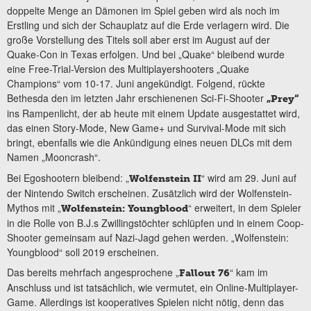
doppelte Menge an Dämonen im Spiel geben wird als noch im
Erstling und sich der Schauplatz auf die Erde verlagern wird. Die
große Vorstellung des Titels soll aber erst im August auf der
Quake-Con in Texas erfolgen. Und bei „Quake“ bleibend wurde
eine Free-Trial-Version des Multiplayershooters „Quake
Champions“ vom 10-17. Juni angekündigt. Folgend, rückte
Bethesda den im letzten Jahr erschienenen Sci-Fi-Shooter
„Prey“
ins Rampenlicht, der ab heute mit einem Update ausgestattet wird,
das einen Story-Mode, New Game+ und Survival-Mode mit sich
bringt, ebenfalls wie die Ankündigung eines neuen DLCs mit dem
Namen „Mooncrash“.
Bei Egoshootern bleibend: „
“ wird am 29. Juni auf
Wolfenstein II
der Nintendo Switch erscheinen. Zusätzlich wird der Wolfenstein-
Mythos mit „
“ erweitert, in dem Spieler
Wolfenstein: Youngblood
in die Rolle von B.J.s Zwillingstöchter schlüpfen und in einem Coop-
Shooter gemeinsam auf Nazi-Jagd gehen werden. „Wolfenstein:
Youngblood“ soll 2019 erscheinen.
Das bereits mehrfach angesprochene „
“ kam im
Fallout 76
Anschluss und ist tatsächlich, wie vermutet, ein Online-Multiplayer-
Game. Allerdings ist kooperatives Spielen nicht nötig, denn das