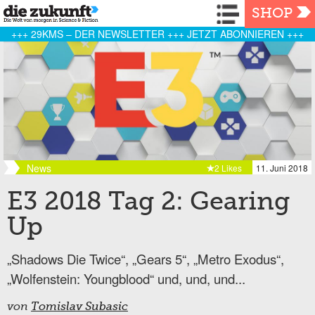
Navigation
SHOP
+++ 29KMS – DER NEWSLETTER +++ JETZT ABONNIEREN +++
News
2 Likes
11. Juni 2018
E3 2018 Tag 2: Gearing
Up
„Shadows Die Twice“, „Gears 5“, „Metro Exodus“,
„Wolfenstein: Youngblood“ und, und, und...
von
Tomislav Subasic