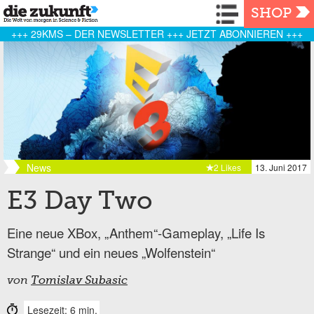
Navigation
SHOP
+++ 29KMS – DER NEWSLETTER +++ JETZT ABONNIEREN +++
News
2 Likes
13. Juni 2017
E3 Day Two
Eine neue XBox, „Anthem“-Gameplay, „Life Is
Strange“ und ein neues „Wolfenstein“
von
Tomislav Subasic
Lesezeit: 6 min.