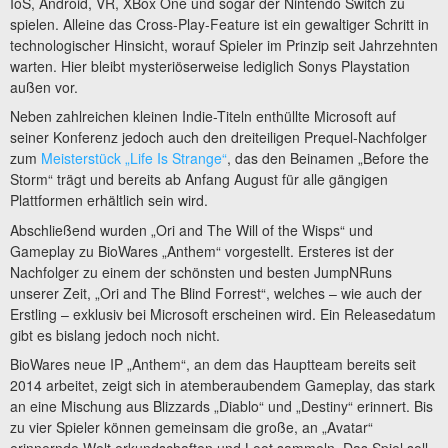
IoS, Android, VR, XBox One und sogar der Nintendo Switch zu
spielen. Alleine das Cross-Play-Feature ist ein gewaltiger Schritt in
technologischer Hinsicht, worauf Spieler im Prinzip seit Jahrzehnten
warten. Hier bleibt mysteriöserweise lediglich Sonys Playstation
außen vor.
Neben zahlreichen kleinen Indie-Titeln enthüllte Microsoft auf
seiner Konferenz jedoch auch den dreiteiligen Prequel-Nachfolger
zum
Meisterstück „Life Is Strange“
, das den Beinamen „Before the
Storm“ trägt und bereits ab Anfang August für alle gängigen
Plattformen erhältlich sein wird.
Abschließend wurden „Ori and The Will of the Wisps“ und
Gameplay zu BioWares „Anthem“ vorgestellt. Ersteres ist der
Nachfolger zu einem der schönsten und besten JumpNRuns
unserer Zeit, „Ori and The Blind Forrest“, welches – wie auch der
Erstling – exklusiv bei Microsoft erscheinen wird. Ein Releasedatum
gibt es bislang jedoch noch nicht.
BioWares neue IP „Anthem“, an dem das Hauptteam bereits seit
2014 arbeitet, zeigt sich in atemberaubendem Gameplay, das stark
an eine Mischung aus Blizzards „Diablo“ und „Destiny“ erinnert. Bis
zu vier Spieler können gemeinsam die große, an „Avatar“