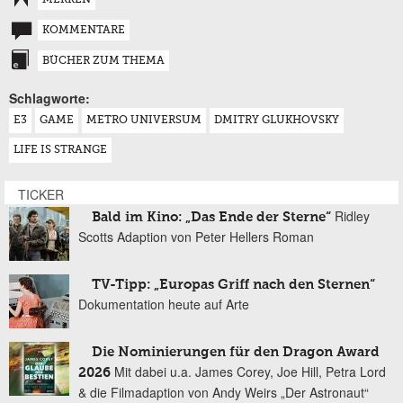
MERKEN
KOMMENTARE
BÜCHER ZUM THEMA
Schlagworte:
E3
GAME
METRO UNIVERSUM
DMITRY GLUKHOVSKY
LIFE IS STRANGE
TICKER
Ridley
Bald im Kino: „Das Ende der Sterne“
Scotts Adaption von Peter Hellers Roman
TV-Tipp: „Europas Griff nach den Sternen“
Dokumentation heute auf Arte
Die Nominierungen für den Dragon Award
Mit dabei u.a. James Corey, Joe Hill, Petra Lord
2026
& die Filmadaption von Andy Weirs „Der Astronaut“