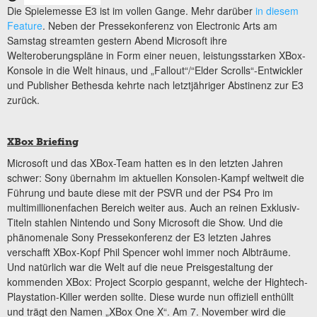
Die Spielemesse E3 ist im vollen Gange. Mehr darüber
in diesem
Feature
. Neben der Pressekonferenz von Electronic Arts am
Samstag streamten gestern Abend Microsoft ihre
Welteroberungspläne in Form einer neuen, leistungsstarken XBox-
Konsole in die Welt hinaus, und „Fallout“/“Elder Scrolls“-Entwickler
und Publisher Bethesda kehrte nach letztjähriger Abstinenz zur E3
zurück.
XBox Briefing
Microsoft und das XBox-Team hatten es in den letzten Jahren
schwer: Sony übernahm im aktuellen Konsolen-Kampf weltweit die
Führung und baute diese mit der PSVR und der PS4 Pro im
multimillionenfachen Bereich weiter aus. Auch an reinen Exklusiv-
Titeln stahlen Nintendo und Sony Microsoft die Show. Und die
phänomenale Sony Pressekonferenz der E3 letzten Jahres
verschafft XBox-Kopf Phil Spencer wohl immer noch Albträume.
Und natürlich war die Welt auf die neue Preisgestaltung der
kommenden XBox: Project Scorpio gespannt, welche der Hightech-
Playstation-Killer werden sollte. Diese wurde nun offiziell enthüllt
und trägt den Namen „XBox One X“. Am 7. November wird die