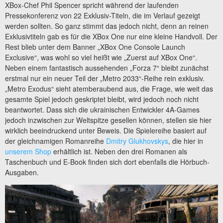
XBox-Chef Phil Spencer spricht während der laufenden
Pressekonferenz von 22 Exklusiv-Titeln, die im Verlauf gezeigt
werden sollten. So ganz stimmt das jedoch nicht, denn an reinen
Exklusivtiteln gab es für die XBox One nur eine kleine Handvoll. Der
Rest blieb unter dem Banner „XBox One Console Launch
Exclusive“, was wohl so viel heißt wie „Zuerst auf XBox One“.
Neben einem fantastisch aussehenden „Forza 7“ bleibt zunächst
erstmal nur ein neuer Teil der „Metro 2033“-Reihe rein exklusiv.
„Metro Exodus“ sieht atemberaubend aus, die Frage, wie weit das
gesamte Spiel jedoch geskriptet bleibt, wird jedoch noch nicht
beantwortet. Dass sich die ukrainischen Entwickler 4A-Games
jedoch inzwischen zur Weltspitze gesellen können, stellen sie hier
wirklich beeindruckend unter Beweis. Die Spielereihe basiert auf
der gleichnamigen Romanreihe
Dmitry Glukhovskys
, die hier in
unserem Shop
erhältlich ist. Neben den drei Romanen als
Taschenbuch und E-Book finden sich dort ebenfalls die Hörbuch-
Ausgaben.