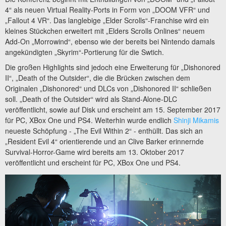
4“ als neuen Virtual Reality-Ports in Form von „DOOM VFR“ und
„Fallout 4 VR“. Das langlebige „Elder Scrolls“-Franchise wird ein
kleines Stückchen erweitert mit „Elders Scrolls Onlines“ neuem
Add-On „Morrowind“, ebenso wie der bereits bei Nintendo damals
angekündigten „Skyrim“-Portierung für die Swtich.
Die großen Highlights sind jedoch eine Erweiterung für „Dishonored
II“, „Death of the Outsider“, die die Brücken zwischen dem
Originalen „Dishonored“ und DLCs von „Dishonored II“ schließen
soll. „Death of the Outsider“ wird als Stand-Alone-DLC
veröffentlicht, sowie auf Disk und erscheint am 15. September 2017
für PC, XBox One und PS4. Weiterhin wurde endlich
Shinji Mikamis
neueste Schöpfung - „The Evil Within 2“ - enthüllt. Das sich an
„Resident Evil 4“ orientierende und an Clive Barker erinnernde
Survival-Horror-Game wird bereits am 13. Oktober 2017
veröffentlicht und erscheint für PC, XBox One und PS4.