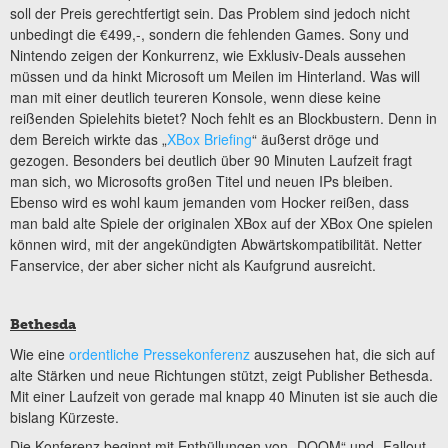
soll der Preis gerechtfertigt sein. Das Problem sind jedoch nicht
unbedingt die €499,-, sondern die fehlenden Games. Sony und
Nintendo zeigen der Konkurrenz, wie Exklusiv-Deals aussehen
müssen und da hinkt Microsoft um Meilen im Hinterland. Was will
man mit einer deutlich teureren Konsole, wenn diese keine
reißenden Spielehits bietet? Noch fehlt es an Blockbustern. Denn in
dem Bereich wirkte das „
XBox Briefing
“ äußerst dröge und
gezogen. Besonders bei deutlich über 90 Minuten Laufzeit fragt
man sich, wo Microsofts großen Titel und neuen IPs bleiben.
Ebenso wird es wohl kaum jemanden vom Hocker reißen, dass
man bald alte Spiele der originalen XBox auf der XBox One spielen
können wird, mit der angekündigten Abwärtskompatibilität. Netter
Fanservice, der aber sicher nicht als Kaufgrund ausreicht.
Bethesda
Wie eine
ordentliche Pressekonferenz
auszusehen hat, die sich auf
alte Stärken und neue Richtungen stützt, zeigt Publisher Bethesda.
Mit einer Laufzeit von gerade mal knapp 40 Minuten ist sie auch die
bislang Kürzeste.
Die Konferenz beginnt mit Enthüllungen von „DOOM“ und „Fallout