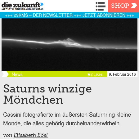
Navigation
SHOP
+++ 29KMS – DER NEWSLETTER +++ JETZT ABONNIEREN +++
News
2 Likes
9. Februar 2016
Saturns winzige
Möndchen
Cassini fotografierte im äußersten Saturnring kleine
Monde, die alles gehörig durcheinanderwirbeln
von
Elisabeth Bösl