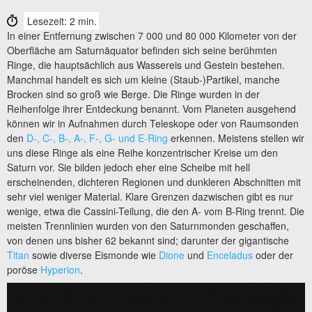
Lesezeit: 2 min.
In einer Entfernung zwischen 7 000 und 80 000 Kilometer von der
Oberfläche am Saturnäquator befinden sich seine berühmten
Ringe, die hauptsächlich aus Wassereis und Gestein bestehen.
Manchmal handelt es sich um kleine (Staub-)Partikel, manche
Brocken sind so groß wie Berge. Die Ringe wurden in der
Reihenfolge ihrer Entdeckung benannt. Vom Planeten ausgehend
können wir in Aufnahmen durch Teleskope oder von Raumsonden
den
D-, C-, B-, A-, F-, G- und E-Ring
erkennen. Meistens stellen wir
uns diese Ringe als eine Reihe konzentrischer Kreise um den
Saturn vor. Sie bilden jedoch eher eine Scheibe mit hell
erscheinenden, dichteren Regionen und dunkleren Abschnitten mit
sehr viel weniger Material. Klare Grenzen dazwischen gibt es nur
wenige, etwa die Cassini-Teilung, die den A- vom B-Ring trennt. Die
meisten Trennlinien wurden von den Saturnmonden geschaffen,
von denen uns bisher 62 bekannt sind; darunter der gigantische
Titan
sowie diverse Eismonde wie
Dione
und
Enceladus
oder der
poröse
Hyperion
.