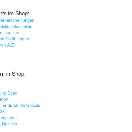
ghts im Shop:
 Neuerscheinungen
iction-Bestseller
nftsedition
und Erzählungen
oren A-Z
n im Shop:
s
k
king Dead
imov
lter durch die Galaxis
033
tenplanet
. Heinlein