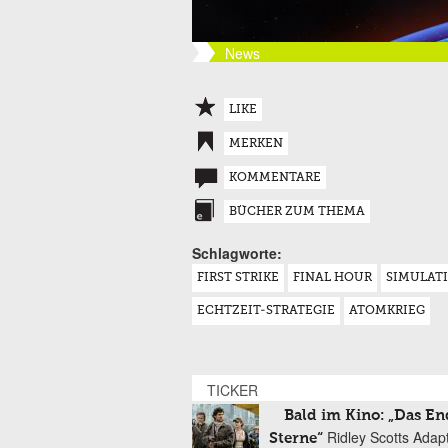
News
LIKE
MERKEN
KOMMENTARE
BÜCHER ZUM THEMA
Schlagworte:
FIRST STRIKE
FINAL HOUR
SIMULAT
ECHTZEIT-STRATEGIE
ATOMKRIEG
TICKER
Bald im Kino: „Das En
Ridley Scotts Adap
Sterne“