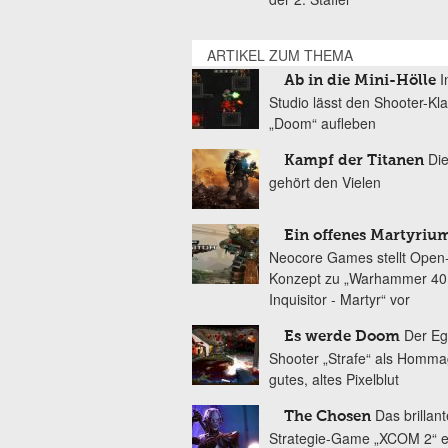
ARTIKEL ZUM THEMA
I
Ab in die Mini-Hölle
Studio lässt den Shooter-Kla
„Doom“ aufleben
Die
Kampf der Titanen
gehört den Vielen
Ein offenes Martyriu
Neocore Games stellt Open
Konzept zu „Warhammer 40
Inquisitor - Martyr“ vor
Der Eg
Es werde Doom
Shooter „Strafe“ als Homm
gutes, altes Pixelblut
Das brillant
The Chosen
Strategie-Game „XCOM 2“ e