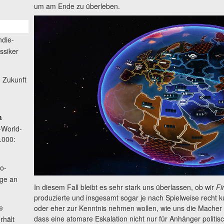
um am Ende zu überleben.
ndie-
ssiker
 Zukunft
m
-World-
.000:
o-
age an
In diesem Fall bleibt es sehr stark uns überlassen, ob wir
Fi
produzierte und insgesamt sogar je nach Spielweise recht ku
e
oder eher zur Kenntnis nehmen wollen, wie uns die Macher m
dass eine atomare Eskalation nicht nur für Anhänger politisc
rhält