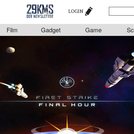
LOGIN
Film
Gadget
Game
Sc