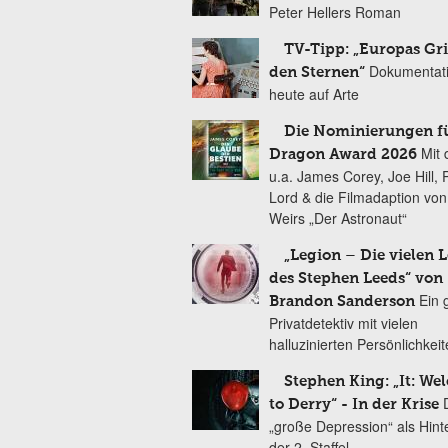
Peter Hellers Roman
TV-Tipp: „Europas Gri
Dokumentat
den Sternen“
heute auf Arte
Die Nominierungen f
Mit 
Dragon Award 2026
u.a. James Corey, Joe Hill, 
Lord & die Filmadaption vo
Weirs „Der Astronaut“
„Legion – Die vielen 
des Stephen Leeds“ von
Ein 
Brandon Sanderson
Privatdetektiv mit vielen
halluzinierten Persönlichkei
Stephen King: „It: We
to Derry“ - In der Krise
„große Depression“ als Hint
der 2. Staffel