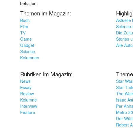
behalten.
Themen im Magazin:
Highli
Buch
Aktuelle
Film
Science-F
TV
Die Zuku
Game
Stories 
Gadget
Alle Aut
Science
Kolumnen
Rubriken im Magazin:
Theme
News
Star War
Essay
Star Tre
Review
The Wal
Kolumne
Isaac As
Interview
Per Anha
Feature
Metro 2
Der Wüs
Robert A