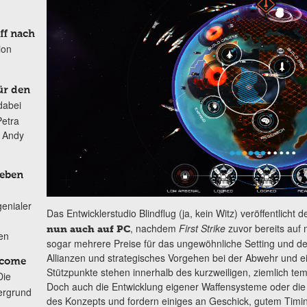
ff nach
ion
ür den
dabei
Petra
n Andy
Leben
genialer
Das Entwicklerstudio Blindflug (ja, kein Witz) veröffentlicht
, nachdem
First Strike
zuvor bereits auf 
nun auch auf PC
ten
sogar mehrere Preise für das ungewöhnliche Setting und 
Allianzen und strategisches Vorgehen bei der Abwehr und ei
lcome
Stützpunkte stehen innerhalb des kurzweiligen, ziemlich t
Die
Doch auch die Entwicklung eigener Waffensysteme oder die 
ergrund
des Konzepts und fordern einiges an Geschick, gutem Tim