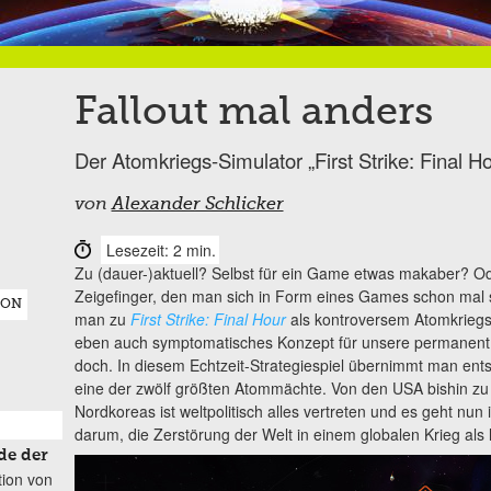
Fallout mal anders
Der Atomkriegs-Simulator „First Strike: Final Ho
von
Alexander Schlicker
Lesezeit: 2 min.
Zu (dauer-)aktuell? Selbst für ein Game etwas makaber? Od
Zeigefinger, den man sich in Form eines Games schon mal sp
ION
man zu
First Strike: Final Hour
als kontroversem Atomkriegssi
eben auch symptomatisches Konzept für unsere permanent 
doch. In diesem Echtzeit-Strategiespiel übernimmt man ent
eine der zwölf größten Atommächte. Von den USA bishin zu
Nordkoreas ist weltpolitisch alles vertreten und es geht nu
darum, die Zerstörung der Welt in einem globalen Krieg als
de der
tion von