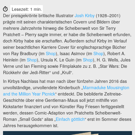
Lesezeit: 1 min.
Der preisgekrönte britische Illustrator
Josh Kirby
(1928–2001)
prägte mit seinen charakteristischen Covern und Bildern über
mehrere Jahrzehnte hinweg die Scheibenwelt von Sir Terry
Pratchett – Pterry sagte immer, er habe die Scheibenwelt erfunden,
doch Kirby habe sie
erschaffen
. Außerdem schuf Kirby im Verlauf
seiner beachtlichen Karriere Cover für englischsprachige Bücher
von Ray Bradbury (im
Shop
), Isaac Asimov (im
Shop
), Robert A.
Heinlein (im
Shop
), Ursula K. Le Guin (im
Shop
), H. G. Wells, Jules
Verne und Ian Fleming sowie Filmplakate zu z. B. „Star Wars: Die
Rückkehr der Jedi-Ritter“ und „Krull“.
In Kirbys Nachlass hat man nach über fünfzehn Jahren 2016 das
unvollständige, unvollendete Kinderbuch „
Marmaduke Mousington
and the Million Year Picnick
“ entdeckt. Die bebilderte Zeitreise-
Geschichte über eine Gentleman-Maus soll jetzt mithilfe von
Kickstarter finanziert und von Künstler Ray Friesen fertiggestellt
werden, dessen Comic-Adaption von Pratchetts Scheibenwelt-
Roman „Small Gods“ alias „
Einfach göttlich
“ erst im Sommer dieses
Jahres herausgekommen ist.