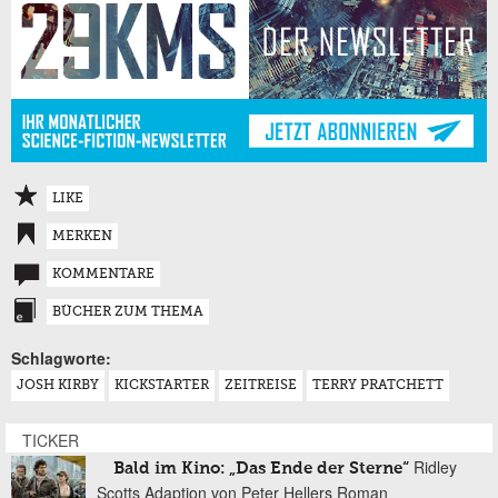
LIKE
MERKEN
KOMMENTARE
BÜCHER ZUM THEMA
Schlagworte:
JOSH KIRBY
KICKSTARTER
ZEITREISE
TERRY PRATCHETT
TICKER
Ridley
Bald im Kino: „Das Ende der Sterne“
Scotts Adaption von Peter Hellers Roman