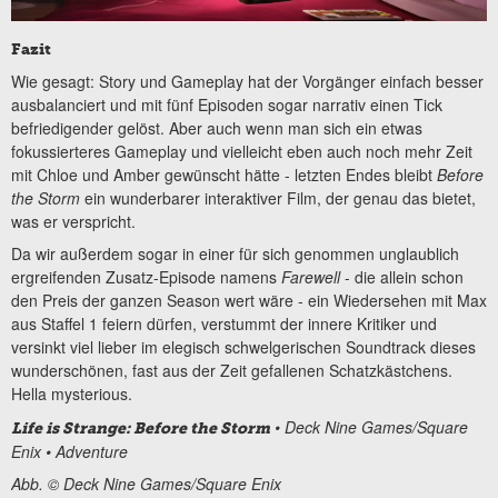
Fazit
Wie gesagt: Story und Gameplay hat der Vorgänger einfach besser
ausbalanciert und mit fünf Episoden sogar narrativ einen Tick
befriedigender gelöst. Aber auch wenn man sich ein etwas
fokussierteres Gameplay und vielleicht eben auch noch mehr Zeit
mit Chloe und Amber gewünscht hätte - letzten Endes bleibt
Before
the Storm
ein wunderbarer interaktiver Film, der genau das bietet,
was er verspricht.
Da wir außerdem sogar in einer für sich genommen unglaublich
ergreifenden Zusatz-Episode namens
Farewell
- die allein schon
den Preis der ganzen Season wert wäre - ein Wiedersehen mit Max
aus Staffel 1 feiern dürfen, verstummt der innere Kritiker und
versinkt viel lieber im elegisch schwelgerischen Soundtrack dieses
wunderschönen, fast aus der Zeit gefallenen Schatzkästchens.
Hella mysterious.
• Deck Nine Games/Square
Life is Strange: Before the Storm
Enix • Adventure
Abb. © Deck Nine Games/Square Enix