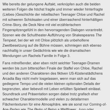
Wie bereits der gelungene Auftakt, verknüpfen auch die beiden
weiteren Folgen die höchst fragile und immer wieder hinterfragte
(Liebes-)Geschichte der rebellischen Teenager Chloe und Rachel
mit schweren Schicksalen und einer überraschend hinterhältigen
Crime-Story, die Deck Nine mit viel erzählerischem
Fingerspitzengefühl in den hervorragenden Dialogen vorantreibt.
Szenen wie die Schultheater-Aufführung von Shakespeares
The
Tempest
, bei der wir mit Chloe plötzlich als unbeholfene
Zweitbesetzung auf die Bühne müssen, schmiegen sich ebenso
nachhaltig in unser Gedächtnis wie wie die dramatischen
Wendungen um Rachels Familie in Folge 3.
Fans mitreißender, aber eben nicht seichter Teenager-Dramen
werden bis zum bittersüßen Finale der Staffel von Chloe, Rachel
und den anderen Charakteren des fiktiven US-Küstenstädtchens
Arcadia Bay nicht mehr losgelassen, wenn man sich auf das
gediegene Tempo und die vielen kleinen optionalen Details der
begrenzten, aber liebevoll mit Leben erfüllten Spielwelt einlässt.
Soundtrack und Präsentation sorgen dabei trotz grafisch eher
schwacher Charaktermodelle und vielen zu detailarmen
Flächentexturen für eine Atmosphäre, wie sie sonst nur Coming-of-
Age-Perlen wie
The Perks of Being a Wallflower
,
Juno
oder