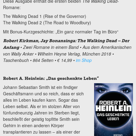
Diese Ausgabe enthält die ersten beiden
The Walking Dead
-
Romane:
The Walking Dead 1 (Rise of the Governor)
The Walking Dead 2 (The Road to Woodbury)
Mit Bonus-Kurzgeschichte: „Ein ganz normaler Tag im Büro“
Robert Kirkman, Jay Bonansinga: The Walking Dead – Der
• Zwei Romane in einem Band • Aus dem Amerikanischen
Anfang
von Wally Anker • Wilhelm Heyne Verlag, München 2018 •
Taschenbuch • 864 Seiten • € 14,99 •
im Shop
Robert A. Heinlein: „Das geschenkte Leben“
Johann Sebastian Smith ist ein findiger
Geschäftsmann und so reich, dass er sich
alles im Leben kaufen kann. Sogar das
Leben selbst. Als er im stolzen Alter von
fünfundneunzig Jahren im Sterben liegt,
beschließt der geistig topfitte Smith sein
Gehirn in einen anderen Körper
transplantieren zu lassen – als einer der