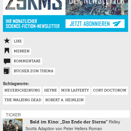
LIKE
MERKEN
KOMMENTARE
BÜCHER ZUM THEMA
Schlagworte:
NEUERSCHEINUNG
HEYNE
MUR LAFFERTY
CORY DOCTOROW
THE WALKING DEAD
ROBERT A. HEINLEIN
TICKER
Ridley
Bald im Kino: „Das Ende der Sterne“
Scotts Adaption von Peter Hellers Roman