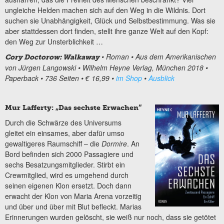
ungleiche Helden machen sich auf den Weg in die Wildnis. Dort
suchen sie Unabhängigkeit, Glück und Selbstbestimmung. Was sie
aber stattdessen dort finden, stellt ihre ganze Welt auf den Kopf:
den Weg zur Unsterblichkeit …
• Roman • Aus dem Amerikanischen
Cory Doctorow: Walkaway
von Jürgen Langowski • Wilhelm Heyne Verlag, München 2018 •
Paperback • 736 Seiten • € 16,99 •
im Shop
•
Ausblick
Mur Lafferty: „Das sechste Erwachen“
Durch die Schwärze des Universums
gleitet ein einsames, aber dafür umso
gewaltigeres Raumschiff – die
Dormire
. An
Bord befinden sich 2000 Passagiere und
sechs Besatzungsmitglieder. Stirbt ein
Crewmitglied, wird es umgehend durch
seinen eigenen Klon ersetzt. Doch dann
erwacht der Klon von Maria Arena vorzeitig
und über und über mit Blut befleckt. Marias
Erinnerungen wurden gelöscht, sie weiß nur noch, dass sie getötet