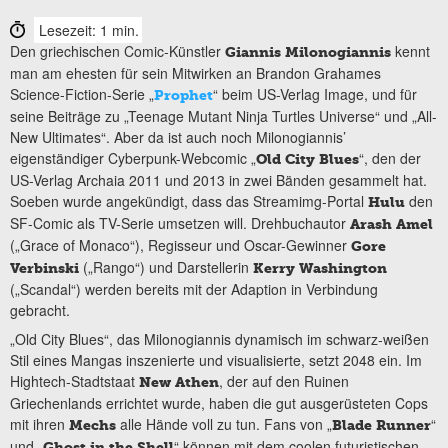
Lesezeit: 1 min.
Den griechischen Comic-Künstler
kennt
Giannis Milonogiannis
man am ehesten für sein Mitwirken an Brandon Grahames
Science-Fiction-Serie „
“ beim US-Verlag Image, und für
Prophet
seine Beiträge zu „Teenage Mutant Ninja Turtles Universe“ und „All-
New Ultimates“. Aber da ist auch noch Milonogiannis’
eigenständiger Cyberpunk-Webcomic „
“, den der
Old City Blues
US-Verlag Archaia 2011 und 2013 in zwei Bänden gesammelt hat.
Soeben wurde angekündigt, dass das Streamimg-Portal
den
Hulu
SF-Comic als TV-Serie umsetzen will. Drehbuchautor
Arash Amel
(„Grace of Monaco“), Regisseur und Oscar-Gewinner
Gore
(„Rango“) und Darstellerin
Verbinski
Kerry Washington
(„Scandal“) werden bereits mit der Adaption in Verbindung
gebracht.
„Old City Blues“, das Milonogiannis dynamisch im schwarz-weißen
Stil eines Mangas inszenierte und visualisierte, setzt 2048 ein. Im
Hightech-Stadtstaat
, der auf den Ruinen
New Athen
Griechenlands errichtet wurde, haben die gut ausgerüsteten Cops
mit ihren
alle Hände voll zu tun. Fans von „
“
Mechs
Blade Runner
und „
“ können mit dem coolen futuristischen
Ghost in the Shell