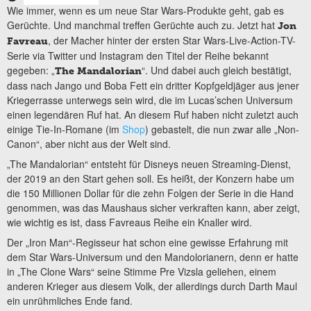
Wie immer, wenn es um neue Star Wars-Produkte geht, gab es
Gerüchte. Und manchmal treffen Gerüchte auch zu. Jetzt hat
Jon
, der Macher hinter der ersten Star Wars-Live-Action-TV-
Favreau
Serie via Twitter und Instagram den Titel der Reihe bekannt
gegeben: „
“. Und dabei auch gleich bestätigt,
The Mandalorian
dass nach Jango und Boba Fett ein dritter Kopfgeldjäger aus jener
Kriegerrasse unterwegs sein wird, die im Lucas’schen Universum
einen legendären Ruf hat. An diesem Ruf haben nicht zuletzt auch
einige Tie-In-Romane (im
Shop
) gebastelt, die nun zwar alle „Non-
Canon“, aber nicht aus der Welt sind.
„The Mandalorian“ entsteht für Disneys neuen Streaming-Dienst,
der 2019 an den Start gehen soll. Es heißt, der Konzern habe um
die 150 Millionen Dollar für die zehn Folgen der Serie in die Hand
genommen, was das Maushaus sicher verkraften kann, aber zeigt,
wie wichtig es ist, dass Favreaus Reihe ein Knaller wird.
Der „Iron Man“-Regisseur hat schon eine gewisse Erfahrung mit
dem Star Wars-Universum und den Mandolorianern, denn er hatte
in „The Clone Wars“ seine Stimme Pre Vizsla geliehen, einem
anderen Krieger aus diesem Volk, der allerdings durch Darth Maul
ein unrühmliches Ende fand.