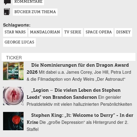
KOMMENTARE
BÜCHER ZUM THEMA
Schlagworte:
STAR WARS
MANDALORIAN
TV SERIE
SPACE OPERA
DISNEY
GEORGE LUCAS
TICKER
Die Nominierungen für den Dragon Award
Mit dabei u.a. James Corey, Joe Hill, Petra Lord
2026
& die Filmadaption von Andy Weirs „Der Astronaut“
„Legion – Die vielen Leben des Stephen
Ein genialer
Leeds“ von Brandon Sanderson
Privatdetektiv mit vielen halluzinierten Persönlichkeiten
Stephen King: „It: Welcome to Derry“ - In der
Die „große Depression“ als Hintergrund der 2.
Krise
Staffel