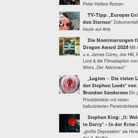
Peter Hellers Roman
TV-Tipp: „Europas Gri
Dokumentat
den Sternen“
heute auf Arte
Die Nominierungen f
Mit 
Dragon Award 2026
u.a. James Corey, Joe Hill, 
Lord & die Filmadaption vo
Weirs „Der Astronaut“
„Legion – Die vielen 
des Stephen Leeds“ von
Ein 
Brandon Sanderson
Privatdetektiv mit vielen
halluzinierten Persönlichkei
Stephen King: „It: We
to Derry“ - In der Krise
„große Depression“ als Hint
der 2. Staffel