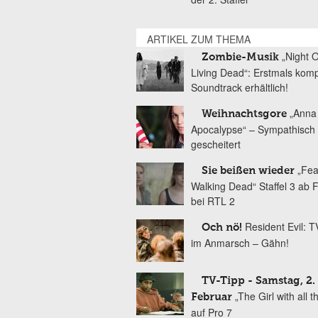
ARTIKEL ZUM THEMA
„Night 
Zombie-Musik
Living Dead“: Erstmals komp
Soundtrack erhältlich!
„Anna
Weihnachtsgore
Apocalypse“ – Sympathisch
gescheitert
„Fea
Sie beißen wieder
Walking Dead“ Staffel 3 ab 
bei RTL 2
Resident Evil: T
Och nö!
im Anmarsch – Gähn!
TV-Tipp - Samstag, 2.
„The Girl with all t
Februar
auf Pro 7