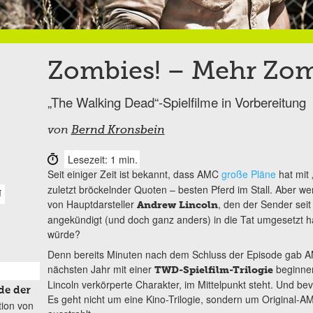
Zombies! – Mehr Zom
„The Walking Dead“-Spielfilme in Vorbereitung
von
Bernd Kronsbein
Lesezeit: 1 min.
Seit einiger Zeit ist bekannt, dass AMC
große Pläne
hat mit 
zuletzt bröckelnder Quoten – besten Pferd im Stall. Aber we
N
von Hauptdarsteller
, den der Sender seit
Andrew Lincoln
angekündigt (und doch ganz anders) in die Tat umgesetzt ha
würde?
Denn bereits Minuten nach dem Schluss der Episode gab 
nächsten Jahr mit einer
beginnen
TWD-Spielfilm-Trilogie
Lincoln verkörperte Charakter, im Mittelpunkt steht. Und bev
de der
Es geht nicht um eine Kino-Trilogie, sondern um Original-A
tion von