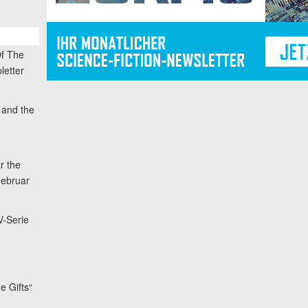
Of The
letter
 and the
r the
Februar
V-Serie
he Gifts“