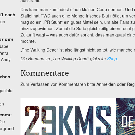
ausstrahlt.
Das kann man zumindest einen kleinen Coup nennen. Und 
Staffel hat TWD auch eine Menge frisches Blut nötig, um v
ff nach
ion
mag so ein „PR Stunt“ ein gutes Mittel sein, um alte Fans z
hinzuzugewinnen. Zumal die Serie gleichzeitig einen recht 
Zukunft wagt – was auch dafür spricht, dass man quasi einen
ür den
möchte.
dabei
„The Walking Dead“ ist also längst nicht so tot, wie manche
Petra
Die Romane zu „The Walking Dead“ gibt’s im
Shop
.
n Andy
Kommentare
Leben
Zum Verfassen von Kommentaren bitte
Anmelden oder Regis
genialer
ten
lcome
Die
ergrund