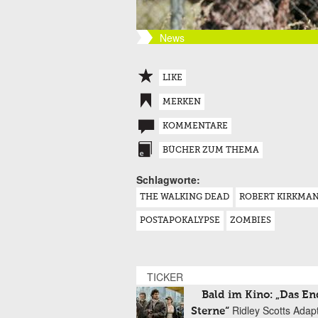
News
LIKE
MERKEN
KOMMENTARE
BÜCHER ZUM THEMA
Schlagworte:
THE WALKING DEAD
ROBERT KIRKMA
POSTAPOKALYPSE
ZOMBIES
TICKER
Bald im Kino: „Das En
Ridley Scotts Adap
Sterne“