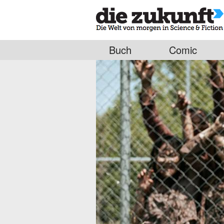
Buch
Comic