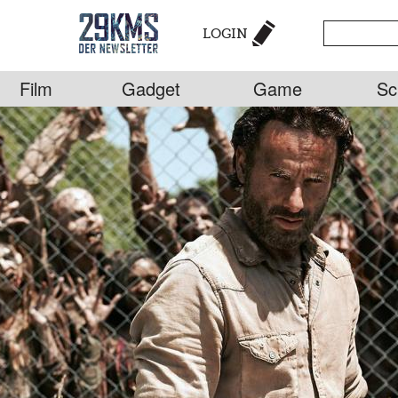
LOGIN
Film
Gadget
Game
Sc