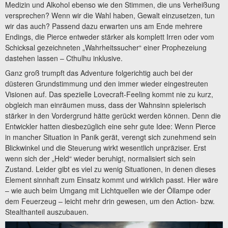
Medizin und Alkohol ebenso wie den Stimmen, die uns Verheißung
versprechen? Wenn wir die Wahl haben, Gewalt einzusetzen, tun
wir das auch? Passend dazu erwarten uns am Ende mehrere
Endings, die Pierce entweder stärker als komplett Irren oder vom
Schicksal gezeichneten „Wahrheitssucher“ einer Prophezeiung
dastehen lassen – Cthulhu inklusive.
Ganz groß trumpft das Adventure folgerichtig auch bei der
düsteren Grundstimmung und den immer wieder eingestreuten
Visionen auf. Das spezielle Lovecraft-Feeling kommt nie zu kurz,
obgleich man einräumen muss, dass der Wahnsinn spielerisch
stärker in den Vordergrund hätte gerückt werden können. Denn die
Entwickler hatten diesbezüglich eine sehr gute Idee: Wenn Pierce
in mancher Situation in Panik gerät, verengt sich zunehmend sein
Blickwinkel und die Steuerung wirkt wesentlich unpräziser. Erst
wenn sich der „Held“ wieder beruhigt, normalisiert sich sein
Zustand. Leider gibt es viel zu wenig Situationen, in denen dieses
Element sinnhaft zum Einsatz kommt und wirklich passt. Hier wäre
– wie auch beim Umgang mit Lichtquellen wie der Öllampe oder
dem Feuerzeug – leicht mehr drin gewesen, um den Action- bzw.
Stealthanteil auszubauen.