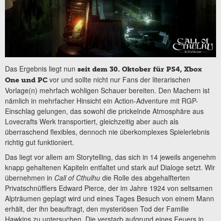
Das Ergebnis liegt nun
seit dem 30. Oktober für PS4, Xbox
vor und sollte nicht nur Fans der literarischen
One und PC
Vorlage(n) mehrfach wohligen Schauer bereiten. Den Machern ist
nämlich in mehrfacher Hinsicht ein Action-Adventure mit RGP-
Einschlag gelungen, das sowohl die prickelnde Atmosphäre aus
Lovecrafts Werk transportiert, gleichzeitig aber auch als
überraschend flexibles, dennoch nie überkomplexes Spielerlebnis
richtig gut funktioniert.
Das liegt vor allem am Storytelling, das sich in 14 jeweils angenehm
knapp gehaltenen Kapiteln entfaltet und stark auf Dialoge setzt. Wir
übernehmen in
Call of Cthulhu
die Rolle des abgehalfterten
Privatschnüfflers Edward Pierce, der im Jahre 1924 von seltsamen
Alpträumen geplagt wird und eines Tages Besuch von einem Mann
erhält, der ihn beauftragt, den mysteriösen Tod der Familie
Hawkins zu untersuchen. Die verstarb aufgrund eines Feuers in