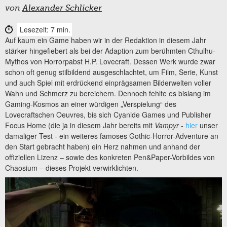
von
Alexander Schlicker
Lesezeit: 7 min.
Auf kaum ein Game haben wir in der Redaktion in diesem Jahr
stärker hingefiebert als bei der Adaption zum berühmten Cthulhu-
Mythos von Horrorpabst H.P. Lovecraft. Dessen Werk wurde zwar
schon oft genug stilbildend ausgeschlachtet, um Film, Serie, Kunst
und auch Spiel mit erdrückend einprägsamen Bilderwelten voller
Wahn und Schmerz zu bereichern. Dennoch fehlte es bislang im
Gaming-Kosmos an einer würdigen „Verspielung“ des
Lovecraftschen Oeuvres, bis sich Cyanide Games und Publisher
Focus Home (die ja in diesem Jahr bereits mit
Vampyr
-
hier
unser
damaliger Test - ein weiteres famoses Gothic-Horror-Adventure an
den Start gebracht haben) ein Herz nahmen und anhand der
offiziellen Lizenz – sowie des konkreten Pen&Paper-Vorbildes von
Chaosium – dieses Projekt verwirklichten.