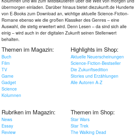
Kolumnen und will zum Mitdiskutieren über die Welt von morgen und
übermorgen einladen. Darüber hinaus bietet diezukunft.de Hunderte
von E-Books zum Download an, wichtige aktuelle Science-Fiction-
Romane ebenso wie die großen Klassiker des Genres – eine
Auswahl, die stetig erweitert wird. Denn Lesen – da sind sich alle
einig – wird auch in der digitalen Zukunft seinen Stellenwert
behalten.
Themen im Magazin:
Highlights im Shop:
Buch
Aktuelle Neuerscheinungen
Film
Science-Fiction-Bestseller
TV
Die Zukunftsedition
Game
Stories und Erzählungen
Gadget
Alle Autoren A-Z
Science
Kolumnen
Rubriken im Magazin:
Themen im Shop:
News
Star Wars
Essay
Star Trek
Review
The Walking Dead