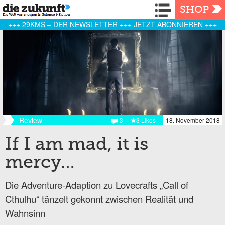
Navigation
SHOP
+++ 29KMS – DER NEWSLETTER +++ JETZT ABONNIEREN +++
Review
3
3 Likes
18. November 2018
If I am mad, it is
mercy…
Die Adventure-Adaption zu Lovecrafts „Call of
Cthulhu“ tänzelt gekonnt zwischen Realität und
Wahnsinn