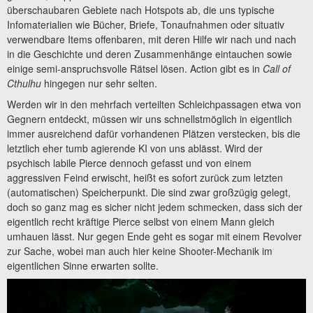
überschaubaren Gebiete nach Hotspots ab, die uns typische
Infomaterialien wie Bücher, Briefe, Tonaufnahmen oder situativ
verwendbare Items offenbaren, mit deren Hilfe wir nach und nach
in die Geschichte und deren Zusammenhänge eintauchen sowie
einige semi-anspruchsvolle Rätsel lösen. Action gibt es in
Call of
Cthulhu
hingegen nur sehr selten.
Werden wir in den mehrfach verteilten Schleichpassagen etwa von
Gegnern entdeckt, müssen wir uns schnellstmöglich in eigentlich
immer ausreichend dafür vorhandenen Plätzen verstecken, bis die
letztlich eher tumb agierende KI von uns ablässt. Wird der
psychisch labile Pierce dennoch gefasst und von einem
aggressiven Feind erwischt, heißt es sofort zurück zum letzten
(automatischen) Speicherpunkt. Die sind zwar großzügig gelegt,
doch so ganz mag es sicher nicht jedem schmecken, dass sich der
eigentlich recht kräftige Pierce selbst von einem Mann gleich
umhauen lässt. Nur gegen Ende geht es sogar mit einem Revolver
zur Sache, wobei man auch hier keine Shooter-Mechanik im
eigentlichen Sinne erwarten sollte.