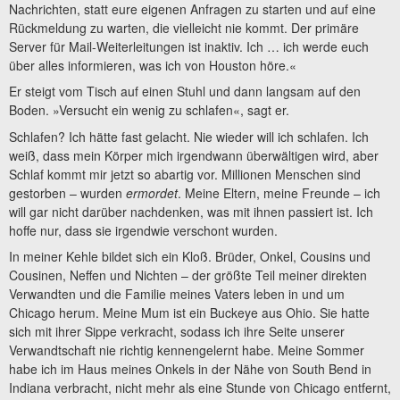
Nachrichten, statt eure eigenen Anfragen zu starten und auf eine
Rückmeldung zu warten, die vielleicht nie kommt. Der primäre
Server für Mail-Weiterleitungen ist inaktiv. Ich … ich werde euch
über alles informieren, was ich von Houston höre.«
Er steigt vom Tisch auf einen Stuhl und dann langsam auf den
Boden. »Versucht ein wenig zu schlafen«, sagt er.
Schlafen? Ich hätte fast gelacht. Nie wieder will ich schlafen. Ich
weiß, dass mein Körper mich irgendwann überwältigen wird, aber
Schlaf kommt mir jetzt so abartig vor. Millionen Menschen sind
gestorben – wurden
ermordet
. Meine Eltern, meine Freunde – ich
will gar nicht darüber nachdenken, was mit ihnen passiert ist. Ich
hoffe nur, dass sie irgendwie verschont wurden.
In meiner Kehle bildet sich ein Kloß. Brüder, Onkel, Cousins und
Cousinen, Neffen und Nichten – der größte Teil meiner direkten
Verwandten und die Familie meines Vaters leben in und um
Chicago herum. Meine Mum ist ein Buckeye aus Ohio. Sie hatte
sich mit ihrer Sippe verkracht, sodass ich ihre Seite unserer
Verwandtschaft nie richtig kennengelernt habe. Meine Sommer
habe ich im Haus meines Onkels in der Nähe von South Bend in
Indiana verbracht, nicht mehr als eine Stunde von Chicago entfernt,