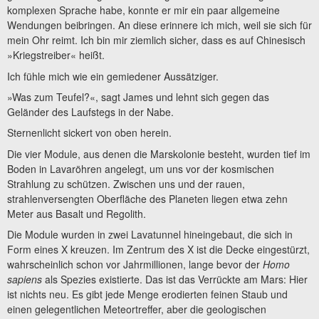
komplexen Sprache habe, konnte er mir ein paar allgemeine
Wendungen beibringen. An diese erinnere ich mich, weil sie sich für
mein Ohr reimt. Ich bin mir ziemlich sicher, dass es auf Chinesisch
»Kriegstreiber« heißt.
Ich fühle mich wie ein gemiedener Aussätziger.
»Was zum Teufel?«, sagt James und lehnt sich gegen das
Geländer des Laufstegs in der Nabe.
Sternenlicht sickert von oben herein.
Die vier Module, aus denen die Marskolonie besteht, wurden tief im
Boden in Lavaröhren angelegt, um uns vor der kosmischen
Strahlung zu schützen. Zwischen uns und der rauen,
strahlenversengten Oberfläche des Planeten liegen etwa zehn
Meter aus Basalt und Regolith.
Die Module wurden in zwei Lavatunnel hineingebaut, die sich in
Form eines X kreuzen. Im Zentrum des X ist die Decke eingestürzt,
wahrscheinlich schon vor Jahrmillionen, lange bevor der
Homo
sapiens
als Spezies existierte. Das ist das Verrückte am Mars: Hier
ist nichts neu. Es gibt jede Menge erodierten feinen Staub und
einen gelegentlichen Meteortreffer, aber die geologischen