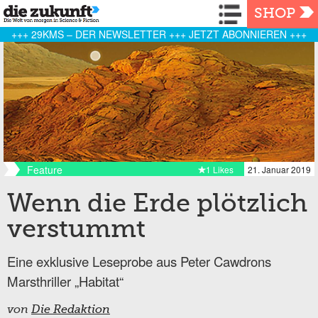
Navigation
SHOP
+++ 29KMS – DER NEWSLETTER +++ JETZT ABONNIEREN +++
Feature
1 Likes
21. Januar 2019
Wenn die Erde plötzlich
verstummt
Eine exklusive Leseprobe aus Peter Cawdrons
Marsthriller „Habitat“
von
Die Redaktion