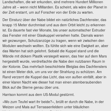
Landschaften, die wir erkunden, sind mehrere Hundert Millionen
Jahre alt – wenn nicht Milliarden. Es scheint, als wäre der Planet in
der Zeit erstarrt, um auf Forscher von der Erde zu warten.
Der Einsturz über der Nabe bildet ein natürliches Dachfenster, das
knapp 15 Meter durchmisst und aus dem Orbit leicht zu erkennen
ist. Es dauerte fast vier Monate, bis unser automatischer Extruder
das Fenster mit einer Glaskuppel versehen hatte. Damals waren
wir gezwungen, Schutzanzüge zu tragen, wenn wir zwischen den
Modulen wechseln wollten. Es fühlte sich wie eine Ewigkeit an, aber
das Warten hat sich gelohnt. Sobald die Kuppel stand und die
Wände mit dickem Plastik versiegelt waren, das hier auf dem Mars
hergestellt wurde, verdreifachte die Nabe den nutzbaren Raum in
der Kolonie. Das mehrfach beschichtete Bleiglas des Dachfensters
ist einen Meter dick, um uns vor der Strahlung zu schützen. Am
Rand verzerrt die Kuppel das Licht, das von außen einfällt, aber in
einer klaren Nacht wie dieser hat man einen atemberaubenden
Blick auf die Sterne genau über uns.
Harrison kommt aus dem US-Modul gestürmt.
»Wo zum Teufel wart ihr beide?«, brüllt er durch die Nabe, in der
Weizen und Mais auf Terrassenfeldern unter bläulichen