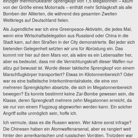
einziger thermonuklearer Sprengkopf von 1,5 Megatonnen – kaum
von der Größe eines Motorrads – enthält mehr Schlagkraft als alle
Bomben der Alliierten, die während des gesamten Zweiten
Weltkriegs auf Deutschland fielen.
Als Jugendliche war ich eine Greenpeace-Aktivistin, die jedes Mal,
wenn eine Wirtschaftsdelegation aus Russland oder China in die
Stadt kam, auf den Straßen in der City demonstrierte. Bei jeder sich
bietenden Gelegenheit setzten wir uns für Abrüstung ein. Das
kommt mir hier auf dem Mars vor, als wäre es ein Lebensalter her,
aber es bedeutet, dass mir die Vernichtungskraft dieser Waffen nur
allzu gut bewusst ist. Wurde dieser taktische Sprengkopf von einem
Marschflugkörper transportiert? Etwas im Kilotonnenbereich? Oder
war es eine ballistische Interkontinentalrakete, die eine von
mehreren Sprengköpfen absetzte, die sich im Megatonnenbereich
bewegen? Es konnte bestimmt keine Zar-Bombe gewesen sein, die
Klasse, deren Sprengkraft mehrere zehn Megatonnen erreicht, da
sie nur von einem Flugzeug abgeworfen werden kann. Ein solcher
Angriff sollte unmöglich sein, hoffe ich.
Ich vermute, dass es die Russen waren. Wer käme sonst infrage?
Die Chinesen haben ein Atomwaffenarsenal, aber es rangiert weit
hinter den amerikanischen und russischen Vorräten. Trotzdem war