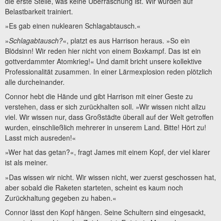
die erste Stelle, was keine Überraschung ist. Wir wurden auf
Belastbarkeit trainiert.
»Es gab einen nuklearen Schlagabtausch.«
»
Schlagabtausch?
«, platzt es aus Harrison heraus. »So ein
Blödsinn! Wir reden hier nicht von einem Boxkampf. Das ist ein
gottverdammter Atomkrieg!« Und damit bricht unsere kollektive
Professionalität zusammen. In einer Lärmexplosion reden plötzlich
alle durcheinander.
Connor hebt die Hände und gibt Harrison mit einer Geste zu
verstehen, dass er sich zurückhalten soll. »Wir wissen nicht allzu
viel. Wir wissen nur, dass Großstädte überall auf der Welt getroffen
wurden, einschließlich mehrerer in unserem Land. Bitte! Hört zu!
Lasst mich ausreden!«
»Wer hat das getan?«, fragt James mit einem Kopf, der viel klarer
ist als meiner.
»Das wissen wir nicht. Wir wissen nicht, wer zuerst geschossen hat,
aber sobald die Raketen starteten, scheint es kaum noch
Zurückhaltung gegeben zu haben.«
Connor lässt den Kopf hängen. Seine Schultern sind eingesackt,