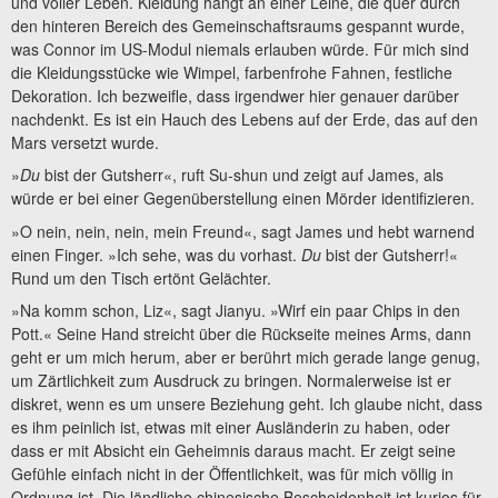
und voller Leben. Kleidung hängt an einer Leine, die quer durch
den hinteren Bereich des Gemeinschaftsraums gespannt wurde,
was Connor im US-Modul niemals erlauben würde. Für mich sind
die Kleidungsstücke wie Wimpel, farbenfrohe Fahnen, festliche
Dekoration. Ich bezweifle, dass irgendwer hier genauer darüber
nachdenkt. Es ist ein Hauch des Lebens auf der Erde, das auf den
Mars versetzt wurde.
»
Du
bist der Gutsherr«, ruft Su-shun und zeigt auf James, als
würde er bei einer Gegenüberstellung einen Mörder identifizieren.
»O nein, nein, nein, mein Freund«, sagt James und hebt warnend
einen Finger. »Ich sehe, was du vorhast.
Du
bist der Gutsherr!«
Rund um den Tisch ertönt Gelächter.
»Na komm schon, Liz«, sagt Jianyu. »Wirf ein paar Chips in den
Pott.« Seine Hand streicht über die Rückseite meines Arms, dann
geht er um mich herum, aber er berührt mich gerade lange genug,
um Zärtlichkeit zum Ausdruck zu bringen. Normalerweise ist er
diskret, wenn es um unsere Beziehung geht. Ich glaube nicht, dass
es ihm peinlich ist, etwas mit einer Ausländerin zu haben, oder
dass er mit Absicht ein Geheimnis daraus macht. Er zeigt seine
Gefühle einfach nicht in der Öffentlichkeit, was für mich völlig in
Ordnung ist. Die ländliche chinesische Bescheidenheit ist kurios für