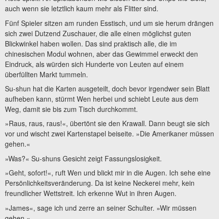
auch wenn sie letztlich kaum mehr als Flitter sind.
Fünf Spieler sitzen am runden Esstisch, und um sie herum drängen
sich zwei Dutzend Zuschauer, die alle einen möglichst guten
Blickwinkel haben wollen. Das sind praktisch alle, die im
chinesischen Modul wohnen, aber das Gewimmel erweckt den
Eindruck, als würden sich Hunderte von Leuten auf einem
überfüllten Markt tummeln.
Su-shun hat die Karten ausgeteilt, doch bevor irgendwer sein Blatt
aufheben kann, stürmt Wen herbei und schiebt Leute aus dem
Weg, damit sie bis zum Tisch durchkommt.
»Raus, raus, raus!«, übertönt sie den Krawall. Dann beugt sie sich
vor und wischt zwei Kartenstapel beiseite. »Die Amerikaner müssen
gehen.«
»Was?« Su-shuns Gesicht zeigt Fassungslosigkeit.
»Geht, sofort!«, ruft Wen und blickt mir in die Augen. Ich sehe eine
Persönlichkeitsveränderung. Da ist keine Neckerei mehr, kein
freundlicher Wettstreit. Ich erkenne Wut in ihren Augen.
»James«, sage ich und zerre an seiner Schulter. »Wir müssen
gehen.«