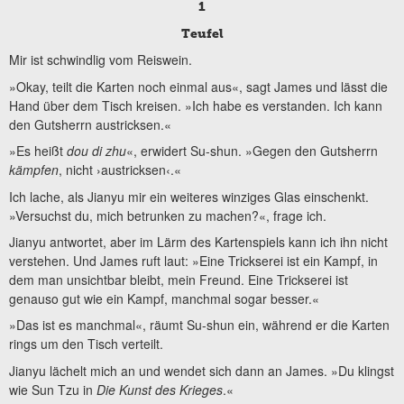
1
Teufel
Mir ist schwindlig vom Reiswein.
»Okay, teilt die Karten noch einmal aus«, sagt James und lässt die
Hand über dem Tisch kreisen. »Ich habe es verstanden. Ich kann
den Gutsherrn austricksen.«
»Es heißt
dou di zhu
«, erwidert Su-shun. »Gegen den Gutsherrn
kämpfen
, nicht ›austricksen‹.«
Ich lache, als Jianyu mir ein weiteres winziges Glas einschenkt.
»Versuchst du, mich betrunken zu machen?«, frage ich.
Jianyu antwortet, aber im Lärm des Kartenspiels kann ich ihn nicht
verstehen. Und James ruft laut: »Eine Trickserei ist ein Kampf, in
dem man unsichtbar bleibt, mein Freund. Eine Trickserei ist
genauso gut wie ein Kampf, manchmal sogar besser.«
»Das ist es manchmal«, räumt Su-shun ein, während er die Karten
rings um den Tisch verteilt.
Jianyu lächelt mich an und wendet sich dann an James. »Du klingst
wie Sun Tzu in
Die Kunst des Krieges
.«