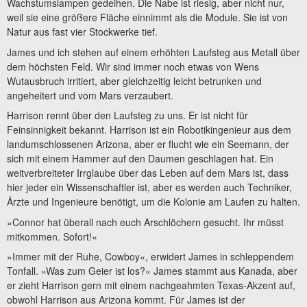
Wachstumslampen gedeihen. Die Nabe ist riesig, aber nicht nur,
weil sie eine größere Fläche einnimmt als die Module. Sie ist von
Natur aus fast vier Stockwerke tief.
James und ich stehen auf einem erhöhten Laufsteg aus Metall über
dem höchsten Feld. Wir sind immer noch etwas von Wens
Wutausbruch irritiert, aber gleichzeitig leicht betrunken und
angeheitert und vom Mars verzaubert.
Harrison rennt über den Laufsteg zu uns. Er ist nicht für
Feinsinnigkeit bekannt. Harrison ist ein Robotikingenieur aus dem
landumschlossenen Arizona, aber er flucht wie ein Seemann, der
sich mit einem Hammer auf den Daumen geschlagen hat. Ein
weitverbreiteter Irrglaube über das Leben auf dem Mars ist, dass
hier jeder ein Wissenschaftler ist, aber es werden auch Techniker,
Ärzte und Ingenieure benötigt, um die Kolonie am Laufen zu halten.
»Connor hat überall nach euch Arschlöchern gesucht. Ihr müsst
mitkommen. Sofort!«
»Immer mit der Ruhe, Cowboy«, erwidert James in schleppendem
Tonfall. »Was zum Geier ist los?« James stammt aus Kanada, aber
er zieht Harrison gern mit einem nachgeahmten Texas-Akzent auf,
obwohl Harrison aus Arizona kommt. Für James ist der