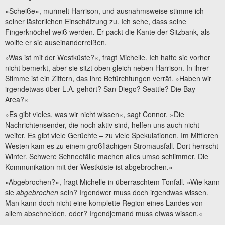
»Scheiße«, murmelt Harrison, und ausnahmsweise stimme ich
seiner lästerlichen Einschätzung zu. Ich sehe, dass seine
Fingerknöchel weiß werden. Er packt die Kante der Sitzbank, als
wollte er sie auseinanderreißen.
»Was ist mit der Westküste?«, fragt Michelle. Ich hatte sie vorher
nicht bemerkt, aber sie sitzt oben gleich neben Harrison. In ihrer
Stimme ist ein Zittern, das ihre Befürchtungen verrät. »Haben wir
irgendetwas über L.A. gehört? San Diego? Seattle? Die Bay
Area?«
»Es gibt vieles, was wir nicht wissen«, sagt Connor. »Die
Nachrichtensender, die noch aktiv sind, helfen uns auch nicht
weiter. Es gibt viele Gerüchte – zu viele Spekulationen. Im Mittleren
Westen kam es zu einem großflächigen Stromausfall. Dort herrscht
Winter. Schwere Schneefälle machen alles umso schlimmer. Die
Kommunikation mit der Westküste ist abgebrochen.«
»Abgebrochen?«, fragt Michelle in überraschtem Tonfall. »Wie kann
sie
abgebrochen
sein? Irgendwer muss doch irgendwas wissen.
Man kann doch nicht eine komplette Region eines Landes von
allem abschneiden, oder? Irgendjemand muss etwas wissen.«