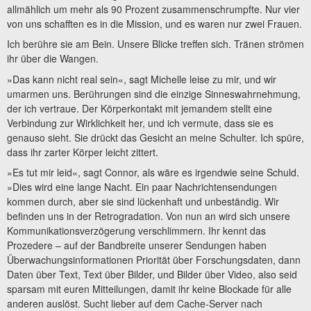
allmählich um mehr als 90 Prozent zusammenschrumpfte. Nur vier
von uns schafften es in die Mission, und es waren nur zwei Frauen.
Ich berühre sie am Bein. Unsere Blicke treffen sich. Tränen strömen
ihr über die Wangen.
»Das kann nicht real sein«, sagt Michelle leise zu mir, und wir
umarmen uns. Berührungen sind die einzige Sinneswahrnehmung,
der ich vertraue. Der Körperkontakt mit jemandem stellt eine
Verbindung zur Wirklichkeit her, und ich vermute, dass sie es
genauso sieht. Sie drückt das Gesicht an meine Schulter. Ich spüre,
dass ihr zarter Körper leicht zittert.
»Es tut mir leid«, sagt Connor, als wäre es irgendwie seine Schuld.
»Dies wird eine lange Nacht. Ein paar Nachrichtensendungen
kommen durch, aber sie sind lückenhaft und unbeständig. Wir
befinden uns in der Retrogradation. Von nun an wird sich unsere
Kommunikationsverzögerung verschlimmern. Ihr kennt das
Prozedere – auf der Bandbreite unserer Sendungen haben
Überwachungsinformationen Priorität über Forschungsdaten, dann
Daten über Text, Text über Bilder, und Bilder über Video, also seid
sparsam mit euren Mitteilungen, damit ihr keine Blockade für alle
anderen auslöst. Sucht lieber auf dem Cache-Server nach