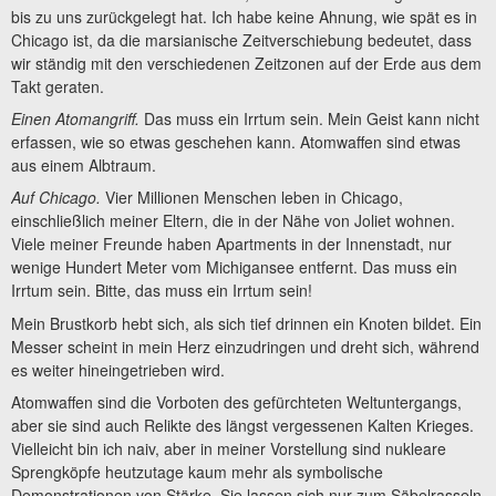
bis zu uns zurückgelegt hat. Ich habe keine Ahnung, wie spät es in
Chicago ist, da die marsianische Zeitverschiebung bedeutet, dass
wir ständig mit den verschiedenen Zeitzonen auf der Erde aus dem
Takt geraten.
Einen Atomangriff.
Das muss ein Irrtum sein. Mein Geist kann nicht
erfassen, wie so etwas geschehen kann. Atomwaffen sind etwas
aus einem Albtraum.
Auf Chicago.
Vier Millionen Menschen leben in Chicago,
einschließlich meiner Eltern, die in der Nähe von Joliet wohnen.
Viele meiner Freunde haben Apartments in der Innenstadt, nur
wenige Hundert Meter vom Michigansee entfernt. Das muss ein
Irrtum sein. Bitte, das muss ein Irrtum sein!
Mein Brustkorb hebt sich, als sich tief drinnen ein Knoten bildet. Ein
Messer scheint in mein Herz einzudringen und dreht sich, während
es weiter hineingetrieben wird.
Atomwaffen sind die Vorboten des gefürchteten Weltuntergangs,
aber sie sind auch Relikte des längst vergessenen Kalten Krieges.
Vielleicht bin ich naiv, aber in meiner Vorstellung sind nukleare
Sprengköpfe heutzutage kaum mehr als symbolische
Demonstrationen von Stärke. Sie lassen sich nur zum Säbelrasseln