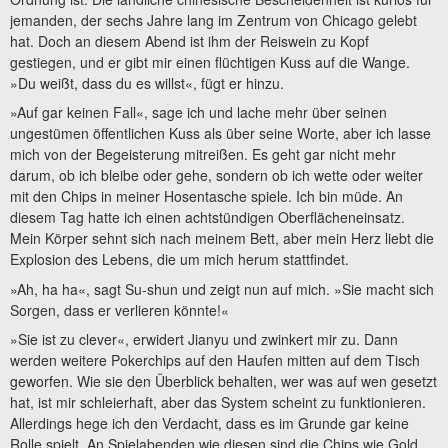
jemanden, der sechs Jahre lang im Zentrum von Chicago gelebt
hat. Doch an diesem Abend ist ihm der Reiswein zu Kopf
gestiegen, und er gibt mir einen flüchtigen Kuss auf die Wange.
»Du weißt, dass du es willst«, fügt er hinzu.
»Auf gar keinen Fall«, sage ich und lache mehr über seinen
ungestümen öffentlichen Kuss als über seine Worte, aber ich lasse
mich von der Begeisterung mitreißen. Es geht gar nicht mehr
darum, ob ich bleibe oder gehe, sondern ob ich wette oder weiter
mit den Chips in meiner Hosentasche spiele. Ich bin müde. An
diesem Tag hatte ich einen achtstündigen Oberflächeneinsatz.
Mein Körper sehnt sich nach meinem Bett, aber mein Herz liebt die
Explosion des Lebens, die um mich herum stattfindet.
»Ah, ha ha«, sagt Su-shun und zeigt nun auf mich. »Sie macht sich
Sorgen, dass er verlieren könnte!«
»Sie ist zu clever«, erwidert Jianyu und zwinkert mir zu. Dann
werden weitere Pokerchips auf den Haufen mitten auf dem Tisch
geworfen. Wie sie den Überblick behalten, wer was auf wen gesetzt
hat, ist mir schleierhaft, aber das System scheint zu funktionieren.
Allerdings hege ich den Verdacht, dass es im Grunde gar keine
Rolle spielt. An Spielabenden wie diesen sind die Chips wie Gold,