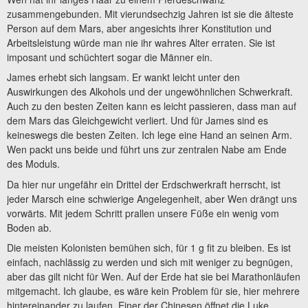
zusammengebunden. Mit vierundsechzig Jahren ist sie die älteste
Person auf dem Mars, aber angesichts ihrer Konstitution und
Arbeitsleistung würde man nie ihr wahres Alter erraten. Sie ist
imposant und schüchtert sogar die Männer ein.
James erhebt sich langsam. Er wankt leicht unter den
Auswirkungen des Alkohols und der ungewöhnlichen Schwerkraft.
Auch zu den besten Zeiten kann es leicht passieren, dass man auf
dem Mars das Gleichgewicht verliert. Und für James sind es
keineswegs die besten Zeiten. Ich lege eine Hand an seinen Arm.
Wen packt uns beide und führt uns zur zentralen Nabe am Ende
des Moduls.
Da hier nur ungefähr ein Drittel der Erdschwerkraft herrscht, ist
jeder Marsch eine schwierige Angelegenheit, aber Wen drängt uns
vorwärts. Mit jedem Schritt prallen unsere Füße ein wenig vom
Boden ab.
Die meisten Kolonisten bemühen sich, für 1 g fit zu bleiben. Es ist
einfach, nachlässig zu werden und sich mit weniger zu begnügen,
aber das gilt nicht für Wen. Auf der Erde hat sie bei Marathonläufen
mitgemacht. Ich glaube, es wäre kein Problem für sie, hier mehrere
hintereinander zu laufen. Einer der Chinesen öffnet die Luke,