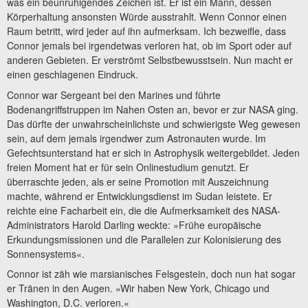
was ein beunruhigendes Zeichen ist. Er ist ein Mann, dessen
Körperhaltung ansonsten Würde ausstrahlt. Wenn Connor einen
Raum betritt, wird jeder auf ihn aufmerksam. Ich bezweifle, dass
Connor jemals bei irgendetwas verloren hat, ob im Sport oder auf
anderen Gebieten. Er verströmt Selbstbewusstsein. Nun macht er
einen geschlagenen Eindruck.
Connor war Sergeant bei den Marines und führte
Bodenangriffstruppen im Nahen Osten an, bevor er zur NASA ging.
Das dürfte der unwahrscheinlichste und schwierigste Weg gewesen
sein, auf dem jemals irgendwer zum Astronauten wurde. Im
Gefechtsunterstand hat er sich in Astrophysik weitergebildet. Jeden
freien Moment hat er für sein Onlinestudium genutzt. Er
überraschte jeden, als er seine Promotion mit Auszeichnung
machte, während er Entwicklungsdienst im Sudan leistete. Er
reichte eine Facharbeit ein, die die Aufmerksamkeit des NASA-
Administrators Harold Darling weckte: »Frühe europäische
Erkundungsmissionen und die Parallelen zur Kolonisierung des
Sonnensystems«.
Connor ist zäh wie marsianisches Felsgestein, doch nun hat sogar
er Tränen in den Augen. »Wir haben New York, Chicago und
Washington, D.C. verloren.«