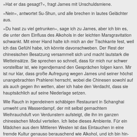
»Hat er das gesagt?«, fragt James mit Unschuldsmiene.
»Nein«, antwortet Su-Shun, und alle brechen in lautes Gelächter
aus.
»Du hast zu viel getrunken«, sage ich zu James, aber ich bin es,
die unter dem Einfluss des Alkohols in der leichten Marsgravitation
schwankt. Mit einer Hand halte ich mich an der Tischkante fest, weil
ich das Gefühl habe, ich könnte davonschweben. Der Rest der
chinesischen Besatzung versammelt sich und macht lautstark die
Wetteinsätze. Sie sprechen so schnell, dass für mich nur schwer
vorstellbar ist, wie irgendjemand den Gesprächen folgen kann. Mir
ist nur klar, dass große Aufregung wegen James und seiner höchst
unangebrachten Prahlerei herrscht, wobei die Chinesen sowohl auf
als auch gegen ihn wetten, aber ich habe den Verdacht, dass sie
hauptsächlich auf seine Niederlage setzen.
Wie Rauch in irgendeinem schäbigen Restaurant in Schanghai
umweht uns Wasserdampf, der mit selbst gemachtem
Weihrauchduft von Verdunstern aufsteigt, die ihn im ganzen
chinesischen Modul verteilen. Ich liebe dieses Ambiente. Für ein
Mädchen aus dem Mittleren Westen ist das Eintauchen in eine
fremde Kultur genauso berauschend wie Alkohol, und ich bin hin-