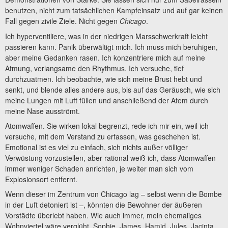
benutzen, nicht zum tatsächlichen Kampfeinsatz und auf gar keinen
Fall gegen zivile Ziele. Nicht gegen
Chicago
.
Ich hyperventiliere, was in der niedrigen Marsschwerkraft leicht
passieren kann. Panik überwältigt mich. Ich muss mich beruhigen,
aber meine Gedanken rasen. Ich konzentriere mich auf meine
Atmung, verlangsame den Rhythmus. Ich versuche, tief
durchzuatmen. Ich beobachte, wie sich meine Brust hebt und
senkt, und blende alles andere aus, bis auf das Geräusch, wie sich
meine Lungen mit Luft füllen und anschließend der Atem durch
meine Nase ausströmt.
Atomwaffen. Sie wirken lokal begrenzt, rede ich mir ein, weil ich
versuche, mit dem Verstand zu erfassen, was geschehen ist.
Emotional ist es viel zu einfach, sich nichts außer völliger
Verwüstung vorzustellen, aber rational weiß ich, dass Atomwaffen
immer weniger Schaden anrichten, je weiter man sich vom
Explosionsort entfernt.
Wenn dieser im Zentrum von Chicago lag – selbst wenn die Bombe
in der Luft detoniert ist –, könnten die Bewohner der äußeren
Vorstädte überlebt haben. Wie auch immer, mein ehemaliges
Wohnviertel wäre verglüht. Sophie, James, Hamid, Jules, Jacinta,