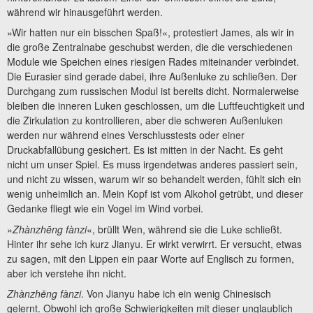
während wir hinausgeführt werden.
»Wir hatten nur ein bisschen Spaß!«, protestiert James, als wir in
die große Zentralnabe geschubst werden, die die verschiedenen
Module wie Speichen eines riesigen Rades miteinander verbindet.
Die Eurasier sind gerade dabei, ihre Außenluke zu schließen. Der
Durchgang zum russischen Modul ist bereits dicht. Normalerweise
bleiben die inneren Luken geschlossen, um die Luftfeuchtigkeit und
die Zirkulation zu kontrollieren, aber die schweren Außenluken
werden nur während eines Verschlusstests oder einer
Druckabfallübung gesichert. Es ist mitten in der Nacht. Es geht
nicht um unser Spiel. Es muss irgendetwas anderes passiert sein,
und nicht zu wissen, warum wir so behandelt werden, fühlt sich ein
wenig unheimlich an. Mein Kopf ist vom Alkohol getrübt, und dieser
Gedanke fliegt wie ein Vogel im Wind vorbei.
»
Zhànzhēng fànzi
«, brüllt Wen, während sie die Luke schließt.
Hinter ihr sehe ich kurz Jianyu. Er wirkt verwirrt. Er versucht, etwas
zu sagen, mit den Lippen ein paar Worte auf Englisch zu formen,
aber ich verstehe ihn nicht.
Zhànzhēng fànzi
. Von Jianyu habe ich ein wenig Chinesisch
gelernt. Obwohl ich große Schwierigkeiten mit dieser unglaublich