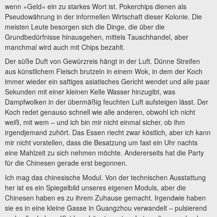
wenn »Geld« ein zu starkes Wort ist. Pokerchips dienen als
Pseudowährung in der informellen Wirtschaft dieser Kolonie. Die
meisten Leute besorgen sich die Dinge, die über die
Grundbedürfnisse hinausgehen, mittels Tauschhandel, aber
manchmal wird auch mit Chips bezahlt.
Der süße Duft von Gewürzreis hängt in der Luft. Dünne Streifen
aus künstlichem Fleisch brutzeln in einem Wok, in dem der Koch
immer wieder ein saftiges asiatisches Gericht wendet und alle paar
Sekunden mit einer kleinen Kelle Wasser hinzugibt, was
Dampfwolken in der übermäßig feuchten Luft aufsteigen lässt. Der
Koch redet genauso schnell wie alle anderen, obwohl ich nicht
weiß, mit wem – und ich bin mir nicht einmal sicher, ob ihm
irgendjemand zuhört. Das Essen riecht zwar köstlich, aber ich kann
mir nicht vorstellen, dass die Besatzung um fast ein Uhr nachts
eine Mahlzeit zu sich nehmen möchte. Andererseits hat die Party
für die Chinesen gerade erst begonnen.
Ich mag das chinesische Modul. Von der technischen Ausstattung
her ist es ein Spiegelbild unseres eigenen Moduls, aber die
Chinesen haben es zu ihrem Zuhause gemacht. Irgendwie haben
sie es in eine kleine Gasse in Guangzhou verwandelt – pulsierend