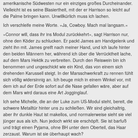
amerikanische Südwesten nur ein einziges großes Durcheinander.
Vielleicht ist es seine Blasiertheit, mit der er Harrison so leicht auf
die Palme bringen kann. Unwillkürlich muss ich lachen.
Ich verschleife meine Worte. »Ja, Cowboy. Mach mal langsam.«
»Connor will, dass ihr ins Modul zurückkehrt«, sagt Harrison nur,
ohne den Köder zu schlucken. Er packt James am Handgelenk und
zieht ihn mit. James greift nach meiner Hand, und ich laufe hinter
den beiden Männern her, während ich über die Verrücktheit lache,
auf dem Mars Hektik zu verbreiten. Durch den Reiswein bin ich
benommen und ungeschickt wie ein Kind, das von einem sich
drehenden Karussell steigt. In der Marsschwerkraft zu rennen fühlt
sich völlig widersinnig an. Ich beuge mich in einem Winkel vor, mit
dem ich auf der Erde sofort auf die Nase gefallen wäre, aber auf
dem Mars wird daraus eine Art Jogginglauf.
Ich sehe Michelle, die an der Luke zum US-Modul steht, bereit, die
schwere Metalltür hinter uns zu schließen. Wir sind gleichaltrig,
aber ihr dunkle Haut ist makellos, und normalerweise sieht sie viel
jünger aus als ich. Nun jedoch wirkt sie erschöpft. Sie ist barfuß
und trägt einen Pyjama, ohne BH unter dem Oberteil, das Haar
zerzaust. Warum ist sie überhaupt wach?