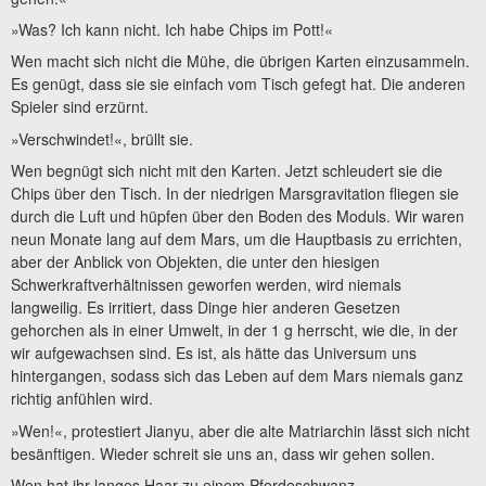
»Was? Ich kann nicht. Ich habe Chips im Pott!«
Wen macht sich nicht die Mühe, die übrigen Karten einzusammeln.
Es genügt, dass sie sie einfach vom Tisch gefegt hat. Die anderen
Spieler sind erzürnt.
»Verschwindet!«, brüllt sie.
Wen begnügt sich nicht mit den Karten. Jetzt schleudert sie die
Chips über den Tisch. In der niedrigen Marsgravitation fliegen sie
durch die Luft und hüpfen über den Boden des Moduls. Wir waren
neun Monate lang auf dem Mars, um die Hauptbasis zu errichten,
aber der Anblick von Objekten, die unter den hiesigen
Schwerkraftverhältnissen geworfen werden, wird niemals
langweilig. Es irritiert, dass Dinge hier anderen Gesetzen
gehorchen als in einer Umwelt, in der 1 g herrscht, wie die, in der
wir aufgewachsen sind. Es ist, als hätte das Universum uns
hintergangen, sodass sich das Leben auf dem Mars niemals ganz
richtig anfühlen wird.
»Wen!«, protestiert Jianyu, aber die alte Matriarchin lässt sich nicht
besänftigen. Wieder schreit sie uns an, dass wir gehen sollen.
Wen hat ihr langes Haar zu einem Pferdeschwanz