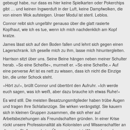
gebeugt habe, nur dass es hier keine Spielkarten oder Pokerchips
gibt … und keinen Ingwerduft in der Luft, keine Dampfwolken, die
von einem Wok aufsteigen. Unser Modul ist steril. Leblos.
Connor reibt sich ungefähr genauso über die glatt rasierte
Kopfhaut, wie ich es tue, wenn ich mich nachdenklich am Kopf
kratze.
James lässt sich auf den Boden fallen und lehnt sich gegen einen
Lagerschrank. Ich geselle mich zu ihm, lasse mich hinuntergleiten.
Harrison sitzt über uns. Seine Beine hängen neben meiner Schulter
herab. »So eine Scheiße«, murmelt er. »So eine Scheiße.« Auf
eine perverse Art ist es nett zu wissen, dass ich nicht die Einzige
bin, die unter Schock steht.
»Hört zu!«, brüllt Connor und übertönt den Aufruhr. »Ich werde
euch sagen, was ich weiß, aber dazu brauche ich etwas Ruhe!«
Es wird still. Die meisten Besatzungsmitglieder haben trübe Augen
und tragen ihre Schlafanzüge. Sie wirken verängstigt. Sie kauern
sich in kleinen Gruppen zusammen, die sich eher auf
Arbeitsbeziehungen als Freundschaften gründen. In einer Krise
rückt unsere Professionalität als Kolonisten und Wissenschaftler an