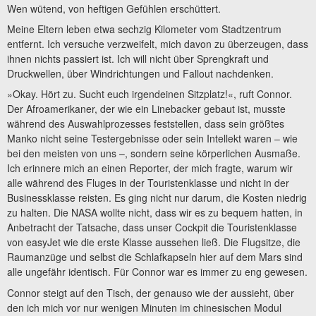
Wen wütend, von heftigen Gefühlen erschüttert.
Meine Eltern leben etwa sechzig Kilometer vom Stadtzentrum
entfernt. Ich versuche verzweifelt, mich davon zu überzeugen, dass
ihnen nichts passiert ist. Ich will nicht über Sprengkraft und
Druckwellen, über Windrichtungen und Fallout nachdenken.
»Okay. Hört zu. Sucht euch irgendeinen Sitzplatz!«, ruft Connor.
Der Afroamerikaner, der wie ein Linebacker gebaut ist, musste
während des Auswahlprozesses feststellen, dass sein größtes
Manko nicht seine Testergebnisse oder sein Intellekt waren – wie
bei den meisten von uns –, sondern seine körperlichen Ausmaße.
Ich erinnere mich an einen Reporter, der mich fragte, warum wir
alle während des Fluges in der Touristenklasse und nicht in der
Businessklasse reisten. Es ging nicht nur darum, die Kosten niedrig
zu halten. Die NASA wollte nicht, dass wir es zu bequem hatten, in
Anbetracht der Tatsache, dass unser Cockpit die Touristenklasse
von easyJet wie die erste Klasse aussehen ließ. Die Flugsitze, die
Raumanzüge und selbst die Schlafkapseln hier auf dem Mars sind
alle ungefähr identisch. Für Connor war es immer zu eng gewesen.
Connor steigt auf den Tisch, der genauso wie der aussieht, über
den ich mich vor nur wenigen Minuten im chinesischen Modul