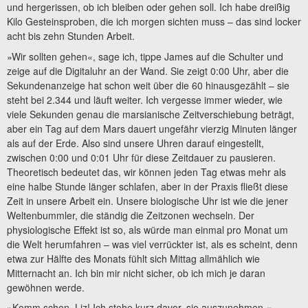
und hergerissen, ob ich bleiben oder gehen soll. Ich habe dreißig
Kilo Gesteinsproben, die ich morgen sichten muss – das sind locker
acht bis zehn Stunden Arbeit.
»Wir sollten gehen«, sage ich, tippe James auf die Schulter und
zeige auf die Digitaluhr an der Wand. Sie zeigt 0:00 Uhr, aber die
Sekundenanzeige hat schon weit über die 60 hinausgezählt – sie
steht bei 2.344 und läuft weiter. Ich vergesse immer wieder, wie
viele Sekunden genau die marsianische Zeitverschiebung beträgt,
aber ein Tag auf dem Mars dauert ungefähr vierzig Minuten länger
als auf der Erde. Also sind unsere Uhren darauf eingestellt,
zwischen 0:00 und 0:01 Uhr für diese Zeitdauer zu pausieren.
Theoretisch bedeutet das, wir können jeden Tag etwas mehr als
eine halbe Stunde länger schlafen, aber in der Praxis fließt diese
Zeit in unsere Arbeit ein. Unsere biologische Uhr ist wie die jener
Weltenbummler, die ständig die Zeitzonen wechseln. Der
physiologische Effekt ist so, als würde man einmal pro Monat um
die Welt herumfahren – was viel verrückter ist, als es scheint, denn
etwa zur Hälfte des Monats fühlt sich Mittag allmählich wie
Mitternacht an. Ich bin mir nicht sicher, ob ich mich je daran
gewöhnen werde.
»Komm schon, Liz! Ich stehe kurz davor, sie auszunehmen.«