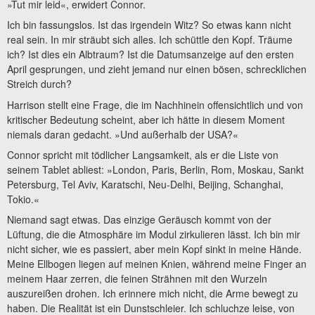
»Tut mir leid«, erwidert Connor.
Ich bin fassungslos. Ist das irgendein Witz? So etwas kann nicht
real sein. In mir sträubt sich alles. Ich schüttle den Kopf. Träume
ich? Ist dies ein Albtraum? Ist die Datumsanzeige auf den ersten
April gesprungen, und zieht jemand nur einen bösen, schrecklichen
Streich durch?
Harrison stellt eine Frage, die im Nachhinein offensichtlich und von
kritischer Bedeutung scheint, aber ich hätte in diesem Moment
niemals daran gedacht. »Und außerhalb der USA?«
Connor spricht mit tödlicher Langsamkeit, als er die Liste von
seinem Tablet abliest: »London, Paris, Berlin, Rom, Moskau, Sankt
Petersburg, Tel Aviv, Karatschi, Neu-Delhi, Beijing, Schanghai,
Tokio.«
Niemand sagt etwas. Das einzige Geräusch kommt von der
Lüftung, die die Atmosphäre im Modul zirkulieren lässt. Ich bin mir
nicht sicher, wie es passiert, aber mein Kopf sinkt in meine Hände.
Meine Ellbogen liegen auf meinen Knien, während meine Finger an
meinem Haar zerren, die feinen Strähnen mit den Wurzeln
auszureißen drohen. Ich erinnere mich nicht, die Arme bewegt zu
haben. Die Realität ist ein Dunstschleier. Ich schluchze leise, von