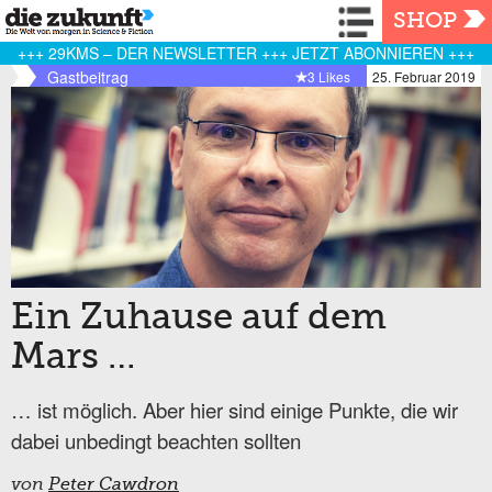
Navigation
SHOP
+++ 29KMS – DER NEWSLETTER +++ JETZT ABONNIEREN +++
Gastbeitrag
3 Likes
25. Februar 2019
Ein Zuhause auf dem
Mars …
… ist möglich. Aber hier sind einige Punkte, die wir
dabei unbedingt beachten sollten
von
Peter Cawdron