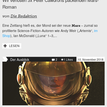
Roman
von
Die Redaktion
Eine Zeitlang hieß es, der Mond sei der neue
– zumal so
Mars
profilierte Science-Fiction-Autoren wie Andy Weir („Artemis“,
im
Shop
), Ian McDonald („Luna“ 1–3,...
LESEN
Der Ausblick
2
1 Likes
10. November 2018