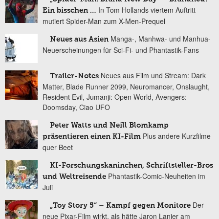
In Tom Hollands viertem Auftritt
Ein bisschen …
mutiert Spider-Man zum X-Men-Prequel
Manga-, Manhwa- und Manhua-
Neues aus Asien
Neuerscheinungen für Sci-Fi- und Phantastik-Fans
Neues aus Film und Stream: Dark
Trailer-Notes
Matter, Blade Runner 2099, Neuromancer, Onslaught,
Resident Evil, Jumanji: Open World, Avengers:
Doomsday, Ciao UFO
Peter Watts und Neill Blomkamp
Plus andere Kurzfilme
präsentieren einen KI-Film
quer Beet
KI-Forschungskaninchen, Schriftsteller-Bros
Phantastik-Comic-Neuheiten im
und Weltreisende
Juli
Der
„Toy Story 5“ – Kampf gegen Monitore
neue Pixar-Film wirkt, als hätte Jaron Lanier am