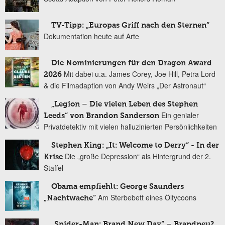
TV-Tipp: „Europas Griff nach den Sternen“
Dokumentation heute auf Arte
Die Nominierungen für den Dragon Award
Mit dabei u.a. James Corey, Joe Hill, Petra Lord
2026
& die Filmadaption von Andy Weirs „Der Astronaut“
„Legion – Die vielen Leben des Stephen
Ein genialer
Leeds“ von Brandon Sanderson
Privatdetektiv mit vielen halluzinierten Persönlichkeiten
Stephen King: „It: Welcome to Derry“ - In der
Die „große Depression“ als Hintergrund der 2.
Krise
Staffel
Obama empfiehlt: George Saunders
Am Sterbebett eines Öltycoons
„Nachtwache“
„Spider-Man: Brand New Day“ – Brandneu?