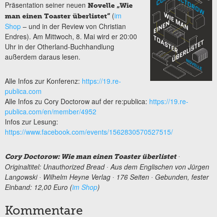
Präsentation seiner neuen
Novelle „Wie
(
im
man einen Toaster überlistet“
Shop
– und in der Review von Christian
Endres). Am Mittwoch, 8. Mai wird er 20:00
Uhr in der Otherland-Buchhandlung
außerdem daraus lesen.
Alle Infos zur Konferenz:
https://19.re-
publica.com
Alle Infos zu Cory Doctorow auf der re:publica:
https://19.re-
publica.com/en/member/4952
Infos zur Lesung:
https://www.facebook.com/events/1562830570527515/
∙
Cory Doctorow: Wie man einen Toaster überlistet
Originaltitel: Unauthorized Bread ∙ Aus dem Englischen von Jürgen
Langowski ∙ Wilhelm Heyne Verlag ∙ 176 Seiten ∙ Gebunden, fester
Einband: 12,00 Euro (
im Shop
)
Kommentare