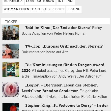
RE:PUBLICA
CORY DOCTOROW
INTERNET
WIE MAN EINEN TOASTER ÜBERLISTET
LESUNG
TICKER
Ridley
Bald im Kino: „Das Ende der Sterne“
Scotts Adaption von Peter Hellers Roman
TV-Tipp: „Europas Griff nach den Sternen“
Dokumentation heute auf Arte
Die Nominierungen für den Dragon Award
Mit dabei u.a. James Corey, Joe Hill, Petra Lord
2026
& die Filmadaption von Andy Weirs „Der Astronaut“
„Legion – Die vielen Leben des Stephen
Ein genialer
Leeds“ von Brandon Sanderson
Privatdetektiv mit vielen halluzinierten Persönlichkeiten
Stephen King: „It: Welcome to Derry“ - In der
Die „große Depression“ als Hintergrund der 2.