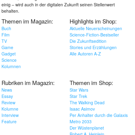
einig – wird auch in der digitalen Zukunft seinen Stellenwert
behalten.
Themen im Magazin:
Highlights im Shop:
Buch
Aktuelle Neuerscheinungen
Film
Science-Fiction-Bestseller
TV
Die Zukunftsedition
Game
Stories und Erzählungen
Gadget
Alle Autoren A-Z
Science
Kolumnen
Rubriken im Magazin:
Themen im Shop:
News
Star Wars
Essay
Star Trek
Review
The Walking Dead
Kolumne
Isaac Asimov
Interview
Per Anhalter durch die Galaxis
Feature
Metro 2033
Der Wüstenplanet
Robert A. Heinlein