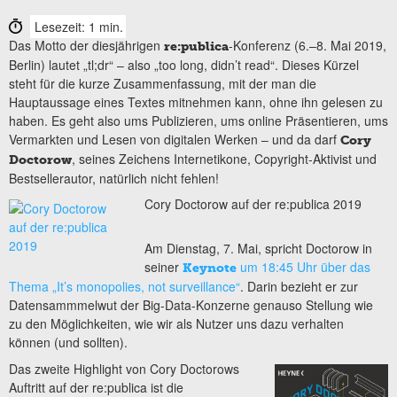
Lesezeit: 1 min.
Das Motto der diesjährigen
-Konferenz (6.–8. Mai 2019,
re:publica
Berlin) lautet „tl;dr“ – also „too long, didn’t read“. Dieses Kürzel
steht für die kurze Zusammenfassung, mit der man die
Hauptaussage eines Textes mitnehmen kann, ohne ihn gelesen zu
haben. Es geht also ums Publizieren, ums online Präsentieren, ums
Vermarkten und Lesen von digitalen Werken – und da darf
Cory
, seines Zeichens Internetikone, Copyright-Aktivist und
Doctorow
Bestsellerautor, natürlich nicht fehlen!
Cory Doctorow auf der re:publica 2019
Am Dienstag, 7. Mai, spricht Doctorow in
seiner
um 18:45 Uhr über das
Keynote
Thema „It’s monopolies, not surveillance“
. Darin bezieht er zur
Datensammmelwut der Big-Data-Konzerne genauso Stellung wie
zu den Möglichkeiten, wie wir als Nutzer uns dazu verhalten
können (und sollten).
Das zweite Highlight von Cory Doctorows
Auftritt auf der re:publica ist die