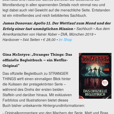
Mondlandung in allen spannenden Details noch einmal neu und
legt dabei auch viel Gewicht auf die menschliche Seite. Entstanden
ist ein mitreißendes und reich bebildertes Sachbuch.
James Donovan: Apollo 11. Der Wettlauf zum Mond und der
• Sachbuch
• Aus dem
Erfolg einer fast unmöglichen Mission
Amerikanischen von Hainer Kober
• DVA, München 2019
•
Hardcover
• 544 Seiten
• € 28,00
•
im Shop
Gina McIntyre: „Stranger Things: Das
offizielle Begleitbuch – ein Netflix-
Original“
Das offizielle Begleitbuch zu STRANGER
THINGS wirft einen einmaligen Blick hinter
die Kulissen der preisgekrönten Serie –
während des Drehs der ersten beiden
Staffeln und darüber hinaus. Mit exklusiven
Farbfotos und Illustrationen bietet dieses
Buch bisher unbekannte Hintergrundinformationen:
- Originalkommentare von den Machern der Serie, Matt und Ross