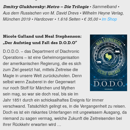
• Sammelband
•
Dmitry Glukhovsky: Metro – Die Trilogie
Aus dem Russischen von M. David Drevs
• Wilhelm Heyne Verlag,
München 2019
• Hardcover
• 1.616 Seiten
• € 35,00
•
im Shop
Nicole Galland und Neal Stephenson:
„Der Aufstieg und Fall des D.O.D.O“
D.O.D.O. – das Department of Diachronic
Operations – ist eine Geheimorganisation
der amerikanischen Regierung, die es sich
zum Ziel gesetzt hat, mittels Zeitreise die
Magie in unsere Welt zurückzuholen. Denn
selbst wenn Zauberei in der Gegenwart
nur noch Stoff für Märchen und Mythen
sein mag, so war sie doch real, bis sie im
Jahr 1851 durch ein schicksalhaftes Ereignis für immer
verschwand. Tatsächlich gelingt es, in die Vergangenheit zu reisen.
Doch es ist ein riskantes Unterfangen mit ungewissem Ausgang, da
niemand zu sagen vermag, welche Zukunft die Zeitreisenden bei
ihrer Rückkehr erwarten wird …