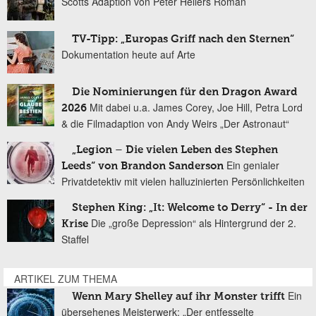
Scotts Adaption von Peter Hellers Roman
TV-Tipp: „Europas Griff nach den Sternen“
Dokumentation heute auf Arte
Die Nominierungen für den Dragon Award
Mit dabei u.a. James Corey, Joe Hill, Petra Lord
2026
& die Filmadaption von Andy Weirs „Der Astronaut“
„Legion – Die vielen Leben des Stephen
Ein genialer
Leeds“ von Brandon Sanderson
Privatdetektiv mit vielen halluzinierten Persönlichkeiten
Stephen King: „It: Welcome to Derry“ - In der
Die „große Depression“ als Hintergrund der 2.
Krise
Staffel
ARTIKEL ZUM THEMA
Ein
Wenn Mary Shelley auf ihr Monster trifft
übersehenes Meisterwerk: „Der entfesselte