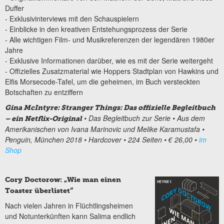
Duffer
- Exklusivinterviews mit den Schauspielern
- Einblicke in den kreativen Entstehungsprozess der Serie
- Alle wichtigen Film- und Musikreferenzen der legendären 1980er
Jahre
- Exklusive Informationen darüber, wie es mit der Serie weitergeht
- Offizielles Zusatzmaterial wie Hoppers Stadtplan von Hawkins und
Elfis Morsecode-Tafel, um die geheimen, im Buch versteckten
Botschaften zu entziffern
Gina McIntyre: Stranger Things: Das offizielle Begleitbuch
• Das Begleitbuch zur Serie
• Aus dem
– ein Netflix-Original
Amerikanischen von Ivana Marinovic und Melike Karamustafa
•
Penguin, München 2018
• Hardcover • 224 Seiten • € 26,00 •
im
Shop
Cory Doctorow: „Wie man einen
Toaster überlistet“
Nach vielen Jahren in Flüchtlingsheimen
und Notunterkünften kann Salima endlich