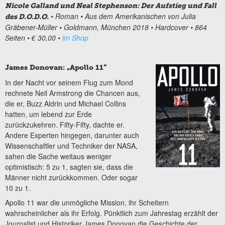
Nicole Galland und Neal Stephenson: Der Aufstieg und Fall
• Roman
• Aus dem Amerikanischen von Julia
des D.O.D.O.
Gräbener-Müller
• Goldmann, München 2018
• Hardcover
• 864
Seiten
• € 30,00
•
im Shop
James Donovan: „Apollo 11“
In der Nacht vor seinem Flug zum Mond
rechnete Neil Armstrong die Chancen aus,
die er, Buzz Aldrin und Michael Collins
hatten, um lebend zur Erde
zurückzukehren. Fifty-Fifty, dachte er.
Andere Experten hingegen, darunter auch
Wissenschaftler und Techniker der NASA,
sahen die Sache weitaus weniger
optimistisch: 5 zu 1, sagten sie, dass die
Männer nicht zurückkommen. Oder sogar
10 zu 1.
Apollo 11 war die unmögliche Mission, ihr Scheitern
wahrscheinlicher als ihr Erfolg. Pünktlich zum Jahrestag erzählt der
Journalist und Historiker James Donovan die Geschichte der