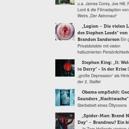
u.a. James Corey, Joe Hill, 
Lord & die Filmadaption vo
Weirs „Der Astronaut“
„Legion – Die vielen 
des Stephen Leeds“ von
Ein 
Brandon Sanderson
Privatdetektiv mit vielen
halluzinierten Persönlichkei
Stephen King: „It: We
to Derry“ - In der Krise
„große Depression“ als Hint
der 2. Staffel
Obama empfiehlt: Ge
Saunders „Nachtwache“
Sterbebett eines Öltycoons
„Spider-Man: Brand 
Day“ – Brandneu? Ein b
In Tom Hollands viertem Au