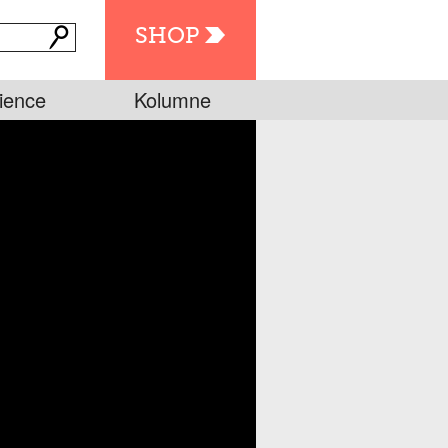
SHOP
ience
Kolumne