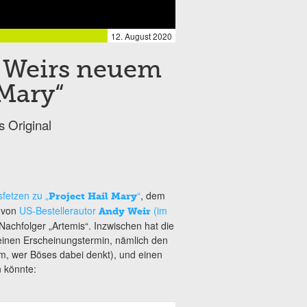
12. August 2020
 Weirs neuem
Mary“
s Original
sfetzen zu „
“
, dem
Project Hail Mary
von
US-Bestellerautor
(im
Andy Weir
achfolger „Artemis“. Inzwischen hat die
 einen Erscheinungstermin, nämlich den
m, wer Böses dabei denkt), und einen
n könnte: