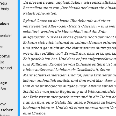
Petra
„In diesem neuen unglaublichen, wissenschaftsbasi
n Andy
Bestsellerautors von ‚Der Marsianer’ muss ein einsa
Katastrophe retten.
Ryland Grace ist der letzte Überlebende auf einer
Leben
verzweifelten Alles-oder-Nichts-Mission – und wen
scheitert, werden die Menschheit und die Erde
genialer
ausgelöscht. Nur dass er das gerade noch gar nicht 
Er kann sich nicht einmal an seinen Namen erinner
ten
und schon gar nicht an die Natur seines Auftrags od
wie er ihn erfüllen soll. Er weiß nur, dass er lange, l
lcome
Zeit geschlafen hat. Und dass er just aufgeweckt wu
Die
und Millionen Kilometer von Zuhause entfernt ist, m
ergrund
nichts außer zwei Leichen als Gesellschaft. Seine
Mannschaftskameraden sind tot, seine Erinnerung
kehren undeutlich zurück, und ihm wird klar, dass v
orge
ihm eine unmögliche Aufgabe liegt. Alleine auf sei
Am
Schiff, das von jeder Regierung und Weltraumbehör
der Erde zusammengeschustert und in die Tiefen des 
nun an ihm, eine Gefahr für unsere Spezies zu bezw
New
bedeuten könnte. Und dank eines unerwarteten Verbü
isschen
eine Chance.
ftritt