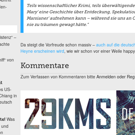
Men-
Teils wissenschaftlicher Krimi, teils überwältigende i
Mary‘ eine Geschichte über Entdeckung, Spekulation
Marsianer‘ aufnehmen kann – während sie uns an Ort
nie zu träumen gewagt hätte.“
istenz“ –
achte
Da steigt die Vorfreude schon massiv –
auch auf die deutsc
Heyne erscheinen wird
, wie wir schon vor einer Weile happ
iff“ von
Kommentare
Zum Verfassen von Kommentaren bitte
Anmelden oder Regis
ät
es US-
Chiang in
eutsch
Was
te!
t und
on