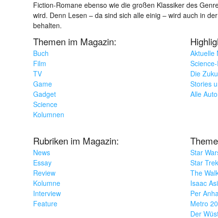
Fiction-Romane ebenso wie die großen Klassiker des Genres 
wird. Denn Lesen – da sind sich alle einig – wird auch in der
behalten.
Themen im Magazin:
Highli
Buch
Aktuelle
Film
Science-F
TV
Die Zuku
Game
Stories 
Gadget
Alle Aut
Science
Kolumnen
Rubriken im Magazin:
Theme
News
Star War
Essay
Star Tre
Review
The Wal
Kolumne
Isaac As
Interview
Per Anha
Feature
Metro 2
Der Wüs