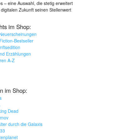
– eine Auswahl, die stetig erweitert
 digitalen Zukunft seinen Stellenwert
ghts im Shop:
 Neuerscheinungen
iction-Bestseller
nftsedition
und Erzählungen
oren A-Z
n im Shop:
s
k
king Dead
imov
lter durch die Galaxis
033
tenplanet