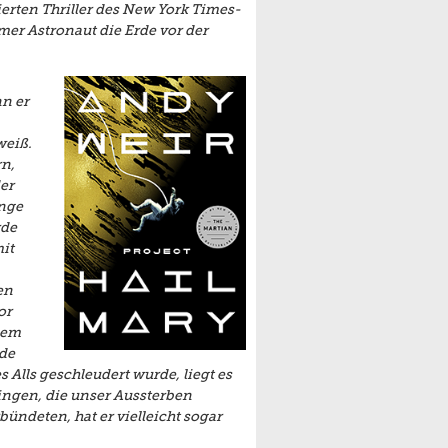
erten Thriller des New York Times-
mer Astronaut die Erde vor der
n er
weiß.
n,
er
ange
rde
it
en
or
nem
de
Alls geschleudert wurde, liegt es
ingen, die unser Aussterben
ndeten, hat er vielleicht sogar