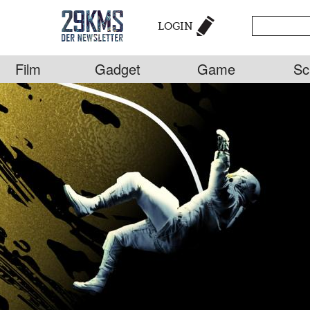
LOGIN
Film
Gadget
Game
Sc