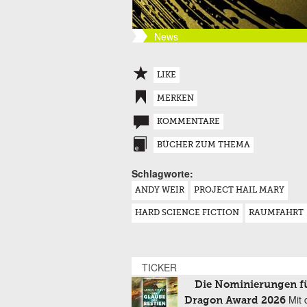
News
LIKE
MERKEN
KOMMENTARE
BÜCHER ZUM THEMA
Schlagworte:
ANDY WEIR
PROJECT HAIL MARY
HARD SCIENCE FICTION
RAUMFAHRT
TICKER
Die Nominierungen f
Mit 
Dragon Award 2026