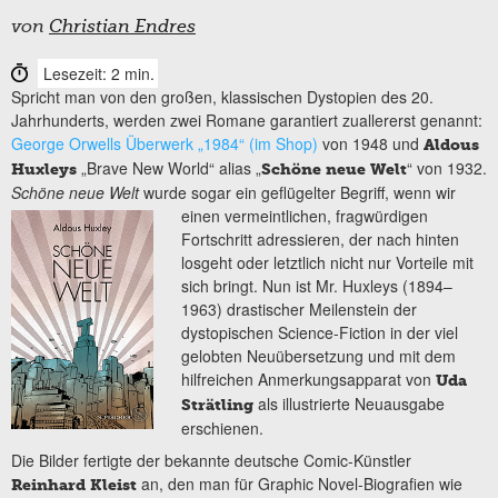
von
Christian Endres
Lesezeit: 2 min.
Spricht man von den großen, klassischen Dystopien des 20.
Jahrhunderts, werden zwei Romane garantiert zuallererst genannt:
George Orwells Überwerk „1984“ (im Shop)
von 1948 und
Aldous
„Brave New World“ alias „
“ von 1932.
Huxleys
Schöne neue Welt
Schöne neue Welt
wurde sogar ein geflügelter Begriff, wenn wir
einen vermeintlichen, fragwürdigen
Fortschritt adressieren, der nach hinten
losgeht oder letztlich nicht nur Vorteile mit
sich bringt. Nun ist Mr. Huxleys (1894–
1963) drastischer Meilenstein der
dystopischen Science-Fiction in der viel
gelobten Neuübersetzung und mit dem
hilfreichen Anmerkungsapparat von
Uda
als illustrierte Neuausgabe
Strätling
erschienen.
Die Bilder fertigte der bekannte deutsche Comic-Künstler
an, den man für Graphic Novel-Biografien wie
Reinhard Kleist