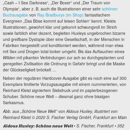
„Cash – I See Darkness“, „Der Boxer“ und „Der Traum von
Olympia“, aber z. B. auch die Illustrationen einer sehr
schönen
Buchausgabe
von
Ray Bradburys (im Shop)
fantastischem
Evergreen „Das Böse kommt auf leisen Sohlen“ kennt. Kleists
Illustrationen, gewohnt klar und gekonnt schwungvoll im Strich
sowie farblich eher dezent, begleiten Huxleys ungebrochen bizarre
und greifbare Dystopie über eine Gesellschaft, in der Menschen in
Fabriken hergestellt und konditioniert werden, während man etwa
mit Sex und Drogen total locker umgeht. Bis das Auftauchen eines
Wilden
mit pikanten Verbindungen zur ach so durchgeplanten und
geregelten Zivilisation
die Ordnung in Gefahr bringt und die Maske
der Glückseligkeit bröckelt …
Neben der regulären Hardcover-Ausgabe gibt es noch eine auf 300
Exemplare limitierte Vorzugsausgabe mit einem nummerierten, von
Reinhard Kleist signiertem Siebdruck und im papierbezogenen
Schuber. Schöne neue Welt – diesmal ganz ohne bissigen
Sarkasmus.
Abb. aus „Schöne Neue Welt” von Aldous Huxley, illustriert von
Reinhard Kleist © 2020 S. Fischer Verlag GmbH, Frankfurt am Main
• S. Fischer, Frankfurt • 352
Aldous Huxley: Schöne neue Welt