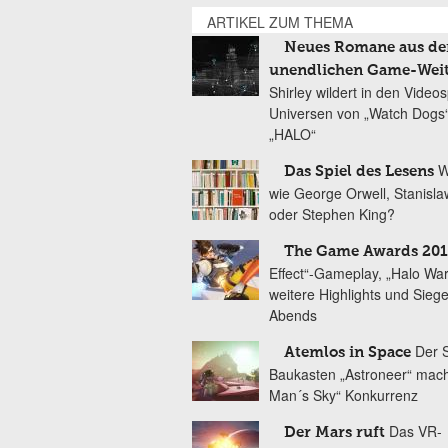
ARTIKEL ZUM THEMA
Neues Romane aus de
unendlichen Game-Wei
Shirley wildert in den Videos
Universen von „Watch Dogs
„HALO“
W
Das Spiel des Lesens
wie George Orwell, Stanisl
oder Stephen King?
The Game Awards 20
Effect“-Gameplay, „Halo War
weitere Highlights und Sieg
Abends
Der S
Atemlos in Space
Baukasten „Astroneer“ mach
Man´s Sky“ Konkurrenz
Das VR-
Der Mars ruft