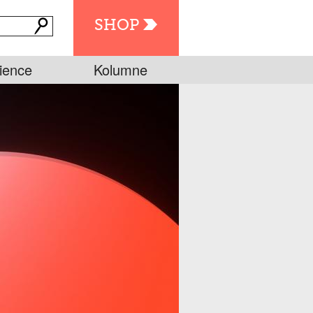
SHOP
ience
Kolumne