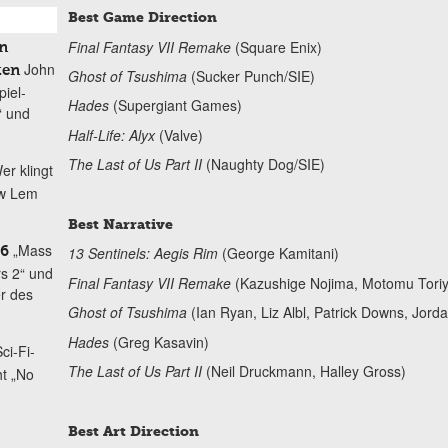
Best Game Direction
Final Fantasy VII Remake
(Square Enix)
n
John
ten
Ghost of Tsushima
(Sucker Punch/SIE)
piel-
Hades
(Supergiant Games)
“ und
Half-Life: Alyx
(Valve)
The Last of Us Part II
(Naughty Dog/SIE)
er klingt
aw Lem
Best Narrative
„Mass
13 Sentinels: Aegis Rim
(George Kamitani)
16
s 2“ und
Final Fantasy VII Remake
(Kazushige Nojima, Motomu Toriya
er des
Ghost of Tsushima
(Ian Ryan, Liz Albl, Patrick Downs, Jor
Hades
(Greg Kasavin)
ci-Fi-
The Last of Us Part II
(Neil Druckmann, Halley Gross)
t „No
Best Art Direction