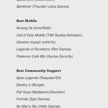
Spiritfarer
(Thunder Lotus Games)
Best Mobile
Among Us
(InnerSloth)
Call of Duty Mobile
(TiMi Studios/Activision)
Genshin Impact
(miHoYo)
Legends of Runeterra (
Riot Games)
Pokémon Café Mix
(Genius Sonority)
Best Community Support
Apex Legends
(Respawn/EA)
Destiny 2
(Bungie)
Fall Guys
(Mediatonic/Devolver)
Fortnite
(Epic Games)
No Man’s Sky
(Hello Games)