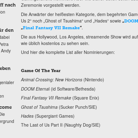
Zeremonie vorgestellt werden.
ff nach
ion
Die Anwärter der heißesten Kategorie, dem begehrten Game
Us 2“ noch „Ghost of Tsushima“ und „Hades“ sowie
„
DOOM 
.
„
Final Fantasy VII Remake
“
ür den
Die aus Hollywood, Los Angeles, streamende Show wird auf
dabei
wie üblich kostenlos zu sehen sein.
Petra
n Andy
Und hier die komplette List aller Nominierungen:
Leben
Game Of The Year
Animal Crossing: New Horizons
(Nintendo)
genialer
DOOM Eterna
l (id Software/Bethesda)
ten
Final Fantasy VII Remake
(Square Enix)
Ghost of Tsushima
(Sucker Punch/SIE)
lcome
Die
Hades
(Supergiant Games)
ergrund
The Last of Us Part II (Naughty Dog/SIE)