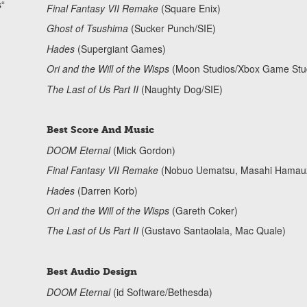
s“
Final Fantasy VII Remake
(Square Enix)
Ghost of Tsushima
(Sucker Punch/SIE)
Hades
(Supergiant Games)
Ori and the Will of the Wisps
(Moon Studios/Xbox Game Stu
The Last of Us Part II
(Naughty Dog/SIE)
Best Score And Music
DOOM Eternal
(Mick Gordon)
Final Fantasy VII Remake
(Nobuo Uematsu, Masahi Hamauzu
Hades
(Darren Korb)
Ori and the Will of the Wisps
(Gareth Coker)
The Last of Us Part II
(Gustavo Santaolala, Mac Quale)
Best Audio Design
DOOM Eternal
(id Software/Bethesda)