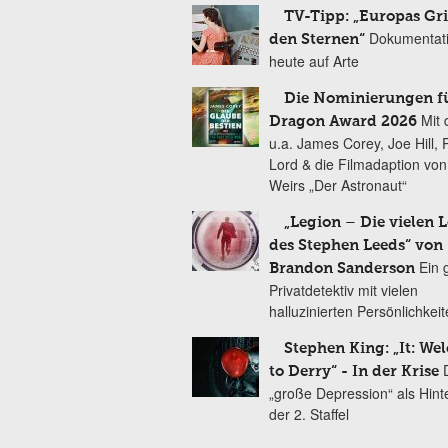
TV-Tipp: „Europas Gri
Dokumentat
den Sternen“
heute auf Arte
Die Nominierungen f
Mit 
Dragon Award 2026
u.a. James Corey, Joe Hill, 
Lord & die Filmadaption vo
Weirs „Der Astronaut“
„Legion – Die vielen 
des Stephen Leeds“ von
Ein 
Brandon Sanderson
Privatdetektiv mit vielen
halluzinierten Persönlichkei
Stephen King: „It: We
to Derry“ - In der Krise
„große Depression“ als Hint
der 2. Staffel