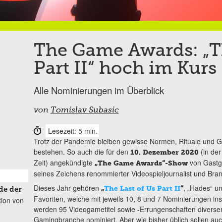
The Game Awards: „T
Part II“ hoch im Kurs
Alle Nominierungen im Überblick
von
Tomislav Subasic
Lesezeit: 5 min.
Trotz der Pandemie bleiben gewisse Normen, Rituale und 
bestehen. So auch die für den
(in de
10. Dezember 2020
Zeit) angekündigte
von Gastge
„The Game Awards“-Show
seines Zeichens renommierter Videospieljournalist und Bran
Dieses Jahr gehören
, „Hades“ u
„
The Last of Us Part II
“
de der
Favoriten, welche mit jeweils 10, 8 und 7 Nominierungen i
tion von
werden 95 Videogametitel sowie -Errungenschaften divers
Gamingbranche nominiert. Aber wie bisher üblich sollen au