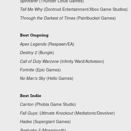
Spiritfarer
(Thunder Lotus Games)
Tell Me Why
(Dontnod Entertainment/Xbox Game Studios)
Through the Darkest of Times
(Paintbucket Games)
Best Ongoing
Apex Legends
(Respawn/EA)
Destiny 2
(Bungie)
Call of Duty Warzone
(Infinity Ward/Activision)
Fortnite
(Epic Games)
No Man’s Sky
(Hello Games)
Best Indie
Carrion
(Phobia Game Studio)
Fall Guys: Ultimate Knockout
(Mediatonic/Devolver)
Hades
(Supergiant Games)
Spelunky 2
(Mossmouth)