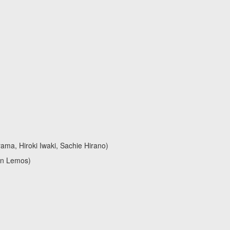
ma, Hiroki Iwaki, Sachie Hirano)
dan Lemos)