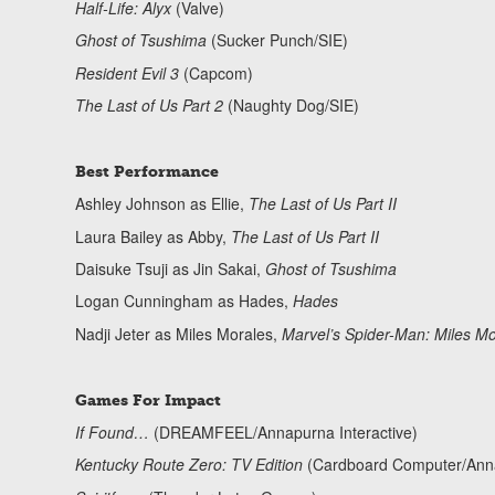
Half-Life: Alyx
(Valve)
Ghost of Tsushima
(Sucker Punch/SIE)
Resident Evil 3
(Capcom)
The Last of Us Part 2
(Naughty Dog/SIE)
Best Performance
Ashley Johnson as Ellie,
The Last of Us Part II
Laura Bailey as Abby,
The Last of Us Part II
Daisuke Tsuji as Jin Sakai,
Ghost of Tsushima
Logan Cunningham as Hades,
Hades
Nadji Jeter as Miles Morales,
Marvel’s Spider-Man: Miles Mo
Games For Impact
If Found…
(DREAMFEEL/Annapurna Interactive)
Kentucky Route Zero: TV Edition
(Cardboard Computer/Annap