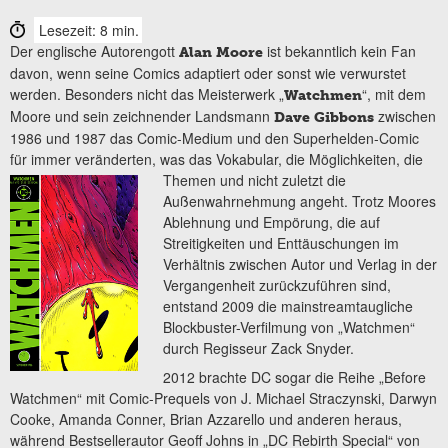
Lesezeit: 8 min.
Der englische Autorengott
ist bekanntlich kein Fan
Alan Moore
davon, wenn seine Comics adaptiert oder sonst wie verwurstet
werden. Besonders nicht das Meisterwerk „
“, mit dem
Watchmen
Moore und sein zeichnender Landsmann
zwischen
Dave Gibbons
1986 und 1987 das Comic-Medium und den Superhelden-Comic
für immer veränderten, was das Vokabular, die Möglichkeiten, die
Themen und nicht
zuletzt die
Außenwahrnehmung angeht. Trotz Moores
Ablehnung und Empörung, die auf
Streitigkeiten und Enttäuschungen im
Verhältnis zwischen Autor und Verlag in der
Vergangenheit zurückzuführen sind,
entstand 2009 die mainstreamtaugliche
Blockbuster-Verfilmung von „Watchmen“
durch Regisseur Zack Snyder.
2012 brachte DC sogar die Reihe „Before
Watchmen“ mit Comic-Prequels von J. Michael Straczynski, Darwyn
Cooke, Amanda Conner, Brian Azzarello und anderen heraus,
während Bestsellerautor Geoff Johns in „DC Rebirth Special“ von