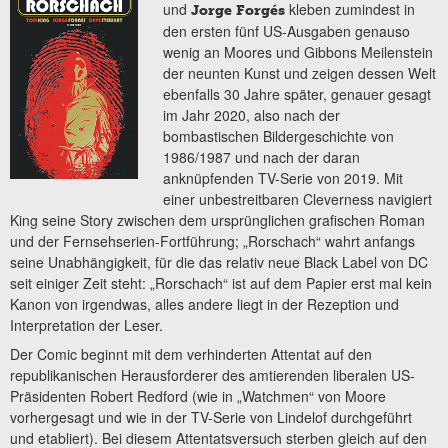
und
kleben zumindest in
Jorge Forgés
den ersten fünf US-Ausgaben genauso
wenig an Moores und Gibbons Meilenstein
der neunten Kunst und zeigen dessen Welt
ebenfalls 30 Jahre später, genauer gesagt
im Jahr 2020, also nach der
bombastischen Bildergeschichte von
1986/1987 und nach der daran
anknüpfenden TV-Serie von 2019. Mit
einer unbestreitbaren Cleverness navigiert
King seine Story zwischen dem ursprünglichen grafischen Roman
und der Fernsehserien-Fortführung; „Rorschach“ wahrt anfangs
seine Unabhängigkeit, für die das relativ neue Black Label von DC
seit einiger Zeit steht: „Rorschach“ ist auf dem Papier erst mal kein
Kanon von irgendwas, alles andere liegt in der Rezeption und
Interpretation der Leser.
Der Comic beginnt mit dem verhinderten Attentat auf den
republikanischen Herausforderer des amtierenden liberalen US-
Präsidenten Robert Redford (wie in „Watchmen“ von Moore
vorhergesagt und wie in der TV-Serie von Lindelof durchgeführt
und etabliert). Bei diesem Attentatsversuch sterben gleich auf den