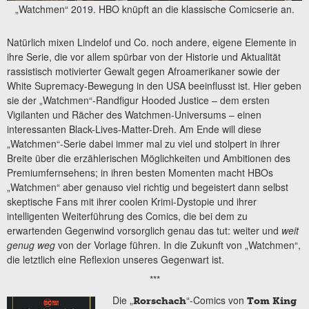
„Watchmen“ 2019. HBO knüpft an die klassische Comicserie an.
Natürlich mixen Lindelof und Co. noch andere, eigene Elemente in
ihre Serie, die vor allem spürbar von der Historie und Aktualität
rassistisch motivierter Gewalt gegen Afroamerikaner sowie der
White Supremacy-Bewegung in den USA beeinflusst ist. Hier geben
sie der „Watchmen“-Randfigur Hooded Justice – dem ersten
Vigilanten und Rächer des Watchmen-Universums – einen
interessanten Black-Lives-Matter-Dreh. Am Ende will diese
„Watchmen“-Serie dabei immer mal zu viel und stolpert in ihrer
Breite über die erzählerischen Möglichkeiten und Ambitionen des
Premiumfernsehens; in ihren besten Momenten macht HBOs
„Watchmen“ aber genauso viel richtig und begeistert dann selbst
skeptische Fans mit ihrer coolen Krimi-Dystopie und ihrer
intelligenten Weiterführung des Comics, die bei dem zu
erwartenden Gegenwind vorsorglich genau das tut: weiter und
weit
genug weg
von der Vorlage führen. In die Zukunft von „Watchmen“,
die letztlich eine Reflexion unseres Gegenwart ist.
***
Die „
“-Comics von
Rorschach
Tom King