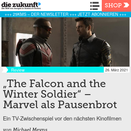
Navigation
SHOP
+++ 29KMS – DER NEWSLETTER +++ JETZT ABONNIEREN +++
Review
26. März 2021
„The Falcon and the
Winter Soldier“ –
Marvel als Pausenbrot
Ein TV-Zwischenspiel vor den nächsten Kinofilmen
von
Michael Meyns