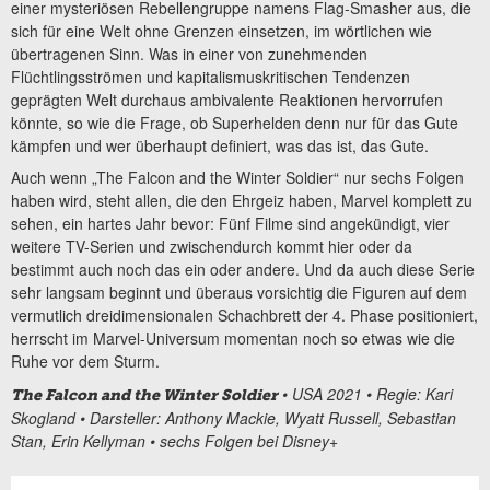
einer mysteriösen Rebellengruppe namens Flag-Smasher aus, die
sich für eine Welt ohne Grenzen einsetzen, im wörtlichen wie
übertragenen Sinn. Was in einer von zunehmenden
Flüchtlingsströmen und kapitalismuskritischen Tendenzen
geprägten Welt durchaus ambivalente Reaktionen hervorrufen
könnte, so wie die Frage, ob Superhelden denn nur für das Gute
kämpfen und wer überhaupt definiert, was das ist, das Gute.
Auch wenn „The Falcon and the Winter Soldier“ nur sechs Folgen
haben wird, steht allen, die den Ehrgeiz haben, Marvel komplett zu
sehen, ein hartes Jahr bevor: Fünf Filme sind angekündigt, vier
weitere TV-Serien und zwischendurch kommt hier oder da
bestimmt auch noch das ein oder andere. Und da auch diese Serie
sehr langsam beginnt und überaus vorsichtig die Figuren auf dem
vermutlich dreidimensionalen Schachbrett der 4. Phase positioniert,
herrscht im Marvel-Universum momentan noch so etwas wie die
Ruhe vor dem Sturm.
• USA 2021 • Regie: Kari
The Falcon and the Winter Soldier
Skogland • Darsteller: Anthony Mackie, Wyatt Russell, Sebastian
Stan, Erin Kellyman
• sechs Folgen bei Disney+