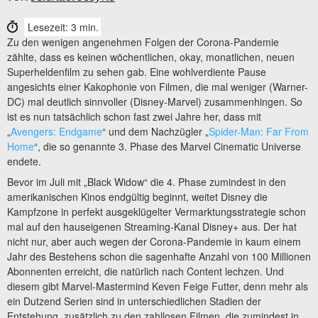
Lesezeit: 3 min.
Zu den wenigen angenehmen Folgen der Corona-Pandemie
zählte, dass es keinen wöchentlichen, okay, monatlichen, neuen
Superheldenfilm zu sehen gab. Eine wohlverdiente Pause
angesichts einer Kakophonie von Filmen, die mal weniger (Warner-
DC) mal deutlich sinnvoller (Disney-Marvel) zusammenhingen. So
ist es nun tatsächlich schon fast zwei Jahre her, dass mit
„
Avengers: Endgame
“ und dem Nachzügler „
Spider-Man: Far From
Home
“, die so genannte 3. Phase des Marvel Cinematic Universe
endete.
Bevor im Juli mit „Black Widow“ die 4. Phase zumindest in den
amerikanischen Kinos endgültig beginnt, weitet Disney die
Kampfzone in perfekt ausgeklügelter Vermarktungsstrategie schon
mal auf den hauseigenen Streaming-Kanal Disney+ aus. Der hat
nicht nur, aber auch wegen der Corona-Pandemie in kaum einem
Jahr des Bestehens schon die sagenhafte Anzahl von 100 Millionen
Abonnenten erreicht, die natürlich nach Content lechzen. Und
diesem gibt Marvel-Mastermind Keven Feige Futter, denn mehr als
ein Dutzend Serien sind in unterschiedlichen Stadien der
Entstehung, zusätzlich zu den zahllosen Filmen, die zumindest in