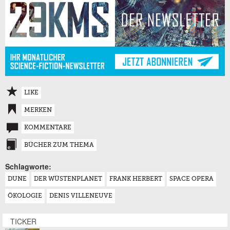
LIKE
MERKEN
KOMMENTARE
BÜCHER ZUM THEMA
Schlagworte:
DUNE
DER WÜSTENPLANET
FRANK HERBERT
SPACE OPERA
ÖKOLOGIE
DENIS VILLENEUVE
TICKER