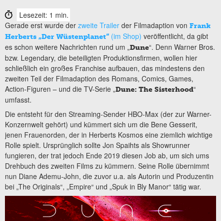
Lesezeit: 1 min.
Gerade erst wurde der
zweite Trailer
der Filmadaption von
Frank
(im Shop)
veröffentlicht, da gibt
Herberts „Der Wüstenplanet“
es schon weitere Nachrichten rund um „
“. Denn Warner Bros.
Dune
bzw. Legendary, die beteiligten Produktionsfirmen, wollen hier
schließlich ein großes Franchise aufbauen, das mindestens den
zweiten Teil der Filmadaption des Romans, Comics, Games,
Action-Figuren – und die TV-Serie „
“
Dune: The Sisterhood
umfasst.
Die entsteht für den Streaming-Sender HBO-Max (der zur Warner-
Konzernwelt gehört) und kümmert sich um die Bene Gesserit,
jenen Frauenorden, der in Herberts Kosmos eine ziemlich wichtige
Rolle spielt. Ursprünglich sollte Jon Spaihts als Showrunner
fungieren, der trat jedoch Ende 2019 diesen Job ab, um sich ums
Drehbuch des zweiten Films zu kümmern. Seine Rolle übernimmt
nun Diane Ademu-John, die zuvor u.a. als Autorin und Produzentin
bei „The Originals“, „Empire“ und „Spuk in Bly Manor“ tätig war.